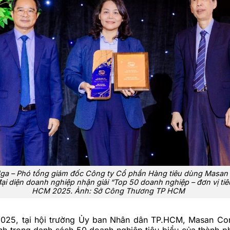
Nga – Phó tổng giám đốc Công ty Cổ phần Hàng tiêu dùng Masan
i diện doanh nghiệp nhận giải “Top 50 doanh nghiệp – đơn vị tiê
HCM 2025. Ảnh:
Sở Công Thương TP HCM
025, tại hội trường Ủy ban Nhân dân TP.HCM, Masan Co
nh trong danh sách 50 doanh nghiệp tiêu biểu của thành p