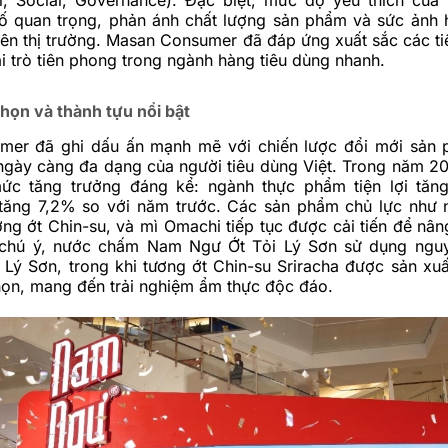
tố quan trọng, phản ánh chất lượng sản phẩm và sức ảnh
rên thị trường. Masan Consumer đã đáp ứng xuất sắc các tiê
i trò tiên phong trong ngành hàng tiêu dùng nhanh.
chọn và thành tựu nổi bật
er đã ghi dấu ấn mạnh mẽ với chiến lược đổi mới sản 
ngày càng đa dạng của người tiêu dùng Việt. Trong năm 2
ức tăng trưởng đáng kể: ngành thực phẩm tiện lợi tăn
 tăng 7,2% so với năm trước. Các sản phẩm chủ lực nh
g ớt Chin-su, và mì Omachi tiếp tục được cải tiến để nân
chú ý, nước chấm Nam Ngư Ớt Tỏi Lý Sơn sử dụng nguyê
Lý Sơn, trong khi tương ớt Chin-su Sriracha được sản xuất
họn, mang đến trải nghiệm ẩm thực độc đáo.