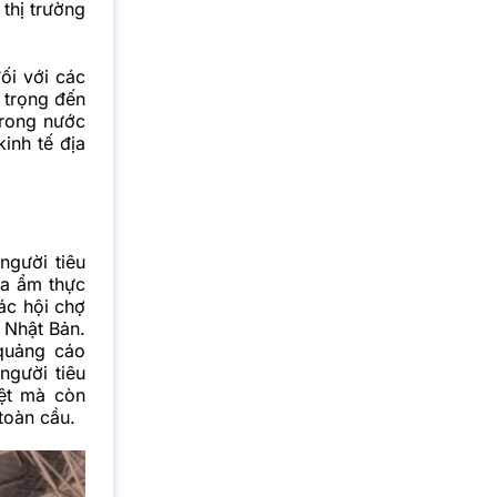
thị trường
ối với các
 trọng đến
trong nước
inh tế địa
người tiêu
oa ẩm thực
ác hội chợ
 Nhật Bản.
quảng cáo
người tiêu
ệt mà còn
toàn cầu.