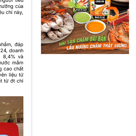
 hưởng của
u chí này,
phẩm, đáp
024, doanh
g 8,4% và
ư nước mắm
g cao chất
n liệu từ
 từ ớt chỉ