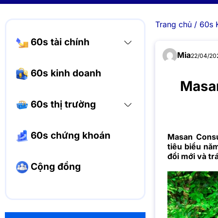
Trang chủ
/
60s 
60s tài chính
Mia
22/04/202
60s kinh doanh
Masan
60s thị trường
60s chứng khoán
Masan Consu
tiêu biểu nă
đổi mới và tr
Cộng đồng