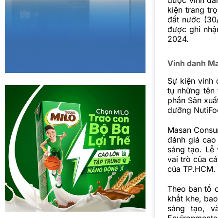
kiện trang t
đất nước (30
được ghi nhậ
2024.
Vinh danh Ma
Sự kiện vinh
tụ những tên
phần Sản xuất
dưỡng NutiFo
Masan Consum
đánh giá cao
sáng tạo. Lễ
vai trò của c
của TP.HCM.
Theo ban tổ c
khắt khe, bao
sáng tạo, v
Environmenta