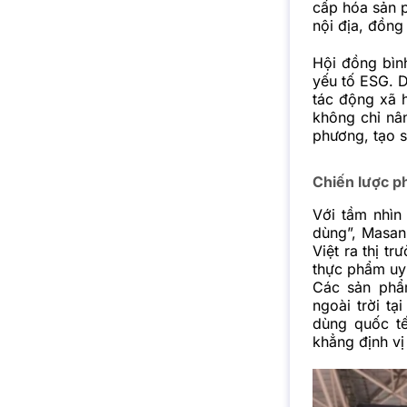
cấp hóa sản 
nội địa, đồng 
Hội đồng bìn
yếu tố ESG. D
tác động xã h
không chỉ nâ
phương, tạo 
Chiến lược p
Với tầm nhìn
dùng”, Masan
Việt ra thị t
thực phẩm uy
Các sản phẩ
ngoài trời t
dùng quốc tế
khẳng định vị