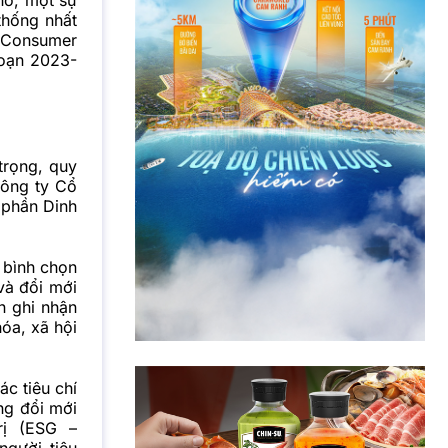
thống nhất
n Consumer
đoạn 2023-
trọng, quy
Công ty Cổ
 phần Dinh
 bình chọn
và đổi mới
n ghi nhận
hóa, xã hội
c tiêu chí
ng đổi mới
rị (ESG –
người tiêu