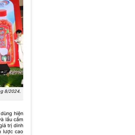
ng 8/2024.
 dùng hiện
 và lẩu cầm
á trị dinh
n lược cao