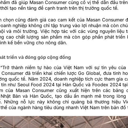
phẩm đã giúp Masan Consumer củng cố vị thế dẫn đầu trên 
thời tạo nền tảng để cạnh tranh trên thị trường quốc tế.
h chọn cũng đánh giá cao cam kết của
Masan Consumer
đ
oanh nghiệp không chỉ tập trung vào lợi nhuận mà còn chú
ội và môi trường. Việc hợp tác với các vùng nguyên liệu 
ng cao chất lượng sản phẩm mà còn góp phần phát triển k
sinh kế bền vững cho nông dân.
hát triển và đóng góp cộng đồng
 “Trở thành niềm tự hào của Việt Nam với sự tin yêu của 
 Consumer đã triển khai chiến lược Go Global, đưa tinh h
rường quốc tế. Năm 2024, doanh nghiệp tích cực tham gia c
 tín như Seoul Food 2024 tại Hàn Quốc và Foodex 2024 tại
m của Masan Consumer cũng xuất hiện trên các bảng 
ại Nhật Bản và Hàn Quốc, tạo dấu ấn mạnh mẽ trong lòng 
. Những nỗ lực này không chỉ quảng bá thương hiệu Vi
 thế của ngành hàng tiêu dùng nhanh Việt Nam trên bản đồ 