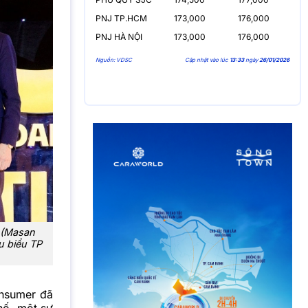
PNJ TP.HCM
173,000
176,000
PNJ HÀ NỘI
173,000
176,000
Nguồn: VDSC
Cập nhật vào lúc
13:33
ngày
26/01/2026
 (Masan
u biểu TP
nsumer đã
hố, một sự