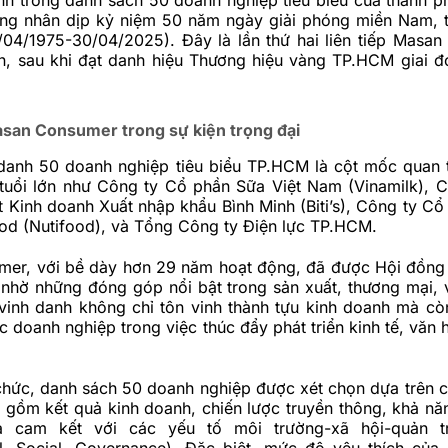
rọng nhân dịp kỷ niệm 50 năm ngày giải phóng miền Nam, 
/04/1975-30/04/2025). Đây là lần thứ hai liên tiếp Masa
n, sau khi đạt danh hiệu Thương hiệu vàng TP.HCM giai 
san Consumer trong sự kiện trọng đại
 danh 50 doanh nghiệp tiêu biểu TP.HCM là cột mốc quan 
 tuổi lớn như Công ty Cổ phần Sữa Việt Nam (Vinamilk), 
 Kinh doanh Xuất nhập khẩu Bình Minh (Biti’s), Công ty Cổ
od (Nutifood), và Tổng Công ty Điện lực TP.HCM.
er, với bề dày hơn 29 năm hoạt động, đã được Hội đồng
 nhờ những đóng góp nổi bật trong sản xuất, thương mại, 
 vinh danh không chỉ tôn vinh thành tựu kinh doanh mà cò
ác doanh nghiệp trong việc thúc đẩy phát triển kinh tế, văn 
hức, danh sách 50 doanh nghiệp được xét chọn dựa trên cá
 gồm kết quả kinh doanh, chiến lược truyền thông, khả nă
à cam kết với các yếu tố môi trường-xã hội-quản t
l, Social, Governance). Đặc biệt, mức độ yêu thích của 