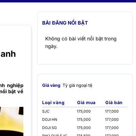
BÀI ĐĂNG NỔI BẬT
Không có bài viết nổi bật trong
ngày.
danh
nh nghiệp
Giá vàng
Tỷ giá ngoại tệ
nổi bật về
Loại vàng
Giá mua
Giá bán
SJC
175,000
177,000
DOJI HN
175,000
177,000
DOJI SG
175,000
177,000
PHÚ QUÝ SJC
174,500
177,000