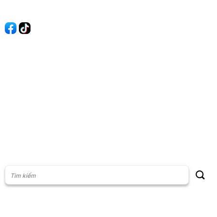
Quảng cáo
60s Tài chính
60s Kinh doanh
60s Thị trường
60s Chứng khoán
Cộng đồng
Giấy phép thiết lập Mạng xã hội số: 201/GP-BTTT, do Bộ thông
tin và Truyền thông cấp ngày 23/07/2024