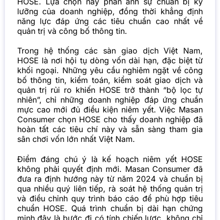
HOSE. Lựa chọn này phản ánh sự chuẩn bị kỹ
lưỡng của doanh nghiệp, đồng thời khẳng định
năng lực đáp ứng các tiêu chuẩn cao nhất về
quản trị và công bố thông tin.
Trong hệ thống các sàn giao dịch Việt Nam,
HOSE là nơi hội tụ dòng vốn dài hạn, đặc biệt từ
khối ngoại. Những yêu cầu nghiêm ngặt về công
bố thông tin, kiểm toán, kiểm soát giao dịch và
quản trị rủi ro khiến HOSE trở thành “bộ lọc tự
nhiên”, chỉ những doanh nghiệp đáp ứng chuẩn
mực cao mới đủ điều kiện niêm yết. Việc Masan
Consumer chọn HOSE cho thấy doanh nghiệp đã
hoàn tất các tiêu chí này và sẵn sàng tham gia
sân chơi vốn lớn nhất Việt Nam.
Điểm đáng chú ý là kế hoạch niêm yết HOSE
không phải quyết định mới. Masan Consumer đã
đưa ra định hướng này từ năm 2024 và chuẩn bị
qua nhiều quý liên tiếp, rà soát hệ thống quản trị
và điều chỉnh quy trình báo cáo để phù hợp tiêu
chuẩn HOSE. Quá trình chuẩn bị dài hạn chứng
minh đây là bước đi có tính chiến lược, không chỉ