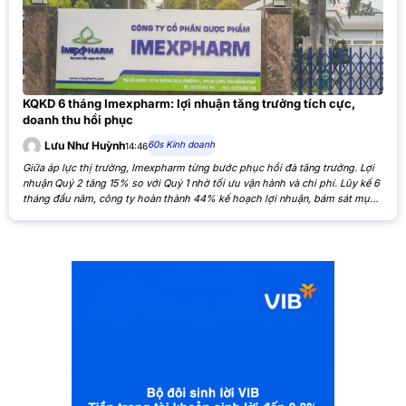
KQKD 6 tháng Imexpharm: lợi nhuận tăng trưởng tích cực,
doanh thu hồi phục
60s Kinh doanh
Lưu Như Huỳnh
14:46
Giữa áp lực thị trường, Imexpharm từng bước phục hồi đà tăng trưởng. Lợi
nhuận Quý 2 tăng 15% so với Quý 1 nhờ tối ưu vận hành và chi phí. Lũy kế 6
tháng đầu năm, công ty hoàn thành 44% kế hoạch lợi nhuận, bám sát mục
tiêu cả năm. Theo Báo cáo