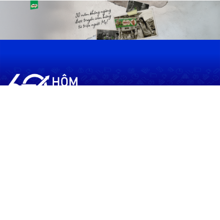
60shomnay.vn là trang mạng xã hội
chia sẻ thông tin hữu ích về xu hướng
tài chính, kinh doanh
Thông Tin
Điều khoản sử dụng
Quy Định Viết Bài
Liên hệ