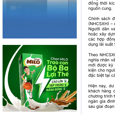
đồng thời kí
nguồn cung.
Chính sách đ
(NHCSXH) – cơ
Người dân va
hoặc xây dựn
các hợp đồng
dụng lãi suất
Theo NHCSXH,
nghĩa nhân v
mới được kỳ 
kiện cho ngư
đặc biệt tại c
Hiện nay, dư
khách hàng c
chương trình 
ngàn gia đìn
sau giai đoạn