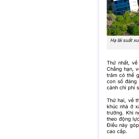
Hạ lãi suất x
Thứ nhất, về 
Chẳng hạn, v
trăm có thể g
con số đáng 
cảnh chi phí s
Thứ hai, về t
khúc nhà ở x
trường. Khi 
theo động lự
Điều này góp
cao cấp.