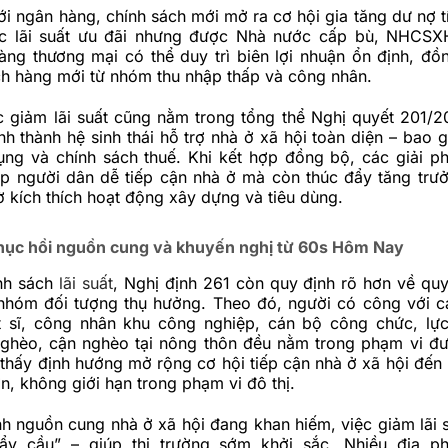
ới ngân hàng, chính sách mới mở ra cơ hội gia tăng dư nợ t
ức lãi suất ưu đãi nhưng được Nhà nước cấp bù, NHCSX
àng thương mại có thể duy trì biên lợi nhuận ổn định, đồ
ch hàng mới từ nhóm thu nhập thấp và công nhân.
ệc giảm lãi suất cũng nằm trong tổng thể Nghị quyết 201/
h thành hệ sinh thái hỗ trợ nhà ở xã hội toàn diện – bao 
dụng và chính sách thuế. Khi kết hợp đồng bộ, các giải p
úp người dân dễ tiếp cận nhà ở mà còn thúc đẩy tăng trưở
 kích thích hoạt động xây dựng và tiêu dùng.
hục hồi nguồn cung và khuyến nghị từ 60s Hôm Nay
nh sách
lãi suất
, Nghị định 261 còn quy định rõ hơn về quy 
 nhóm đối tượng thụ hưởng. Theo đó, người có công với 
ệt sĩ, công nhân khu công nghiệp, cán bộ công chức, lự
nghèo, cận nghèo tại nông thôn đều nằm trong phạm vi đư
thấy định hướng mở rộng cơ hội tiếp cận nhà ở xã hội đến 
n, không giới hạn trong phạm vi đô thị.
h nguồn cung nhà ở xã hội đang khan hiếm, việc giảm lãi s
ẩy cầu” – giúp thị trường sớm khởi sắc. Nhiều địa p