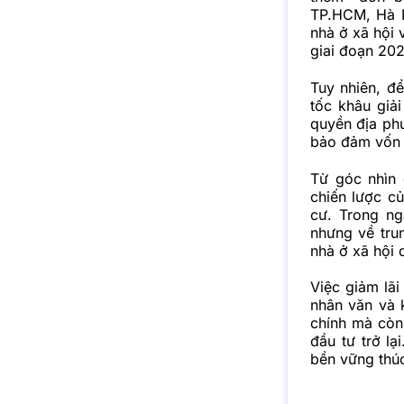
TP.HCM, Hà N
nhà ở xã hội 
giai đoạn 20
Tuy nhiên, để
tốc khâu giả
quyền địa phư
bảo đảm vốn 
Từ góc nhìn 
chiến lược củ
cư. Trong ng
nhưng về tru
nhà ở xã hội 
Việc giảm lã
nhân văn và 
chính mà còn 
đầu tư trở lạ
bền vững thúc