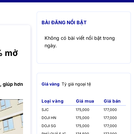
BÀI ĐĂNG NỔI BẬT
Không có bài viết nổi bật trong
ngày.
4% mở
, giúp hơn
Giá vàng
Tỷ giá ngoại tệ
Loại vàng
Giá mua
Giá bán
SJC
175,000
177,000
DOJI HN
175,000
177,000
DOJI SG
175,000
177,000
PHÚ QUÝ SJC
174,500
177,000