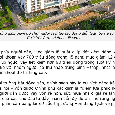
uống giúp giảm nợ cho người vay, tạo tác động đến toàn bộ hệ sin
ở xã hội. Ảnh: Vietnam Finance
phía người dân, việc giảm lãi suất giúp tiết kiệm đáng k
ới khoản vay 700 triệu đồng trong 15 năm, mức giảm 1,2
iúp người vay tiết kiệm hơn 90 triệu đồng trong suốt kỳ h
kể với nhóm người có thu nhập trung bình – thấp, nhất là
inh hoạt đô thị tăng cao.
hị trường bất động sản, chính sách này là cú hích đáng k
ã hội – vốn được Chính phủ xác định là “điểm tựa phục hồ
người dân được vay vốn rẻ hơn, sức mua nhà ở giá rẻ tăn
c cho các chủ đầu tư đẩy nhanh tiến độ dự án, mở rộng n
 phần cân bằng lại cơ cấu thị trường vốn đang lệch về ph