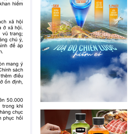
 khan hiếm
ch xã hội
 ở xã hội.
 vũ trang;
áng chú ý,
hỉnh để áp
n.
còn mang ý
Chính sách
 thêm điều
ở ổn định,
rên 50.000
 trong khi
ợ hàng chục
h phục hồi