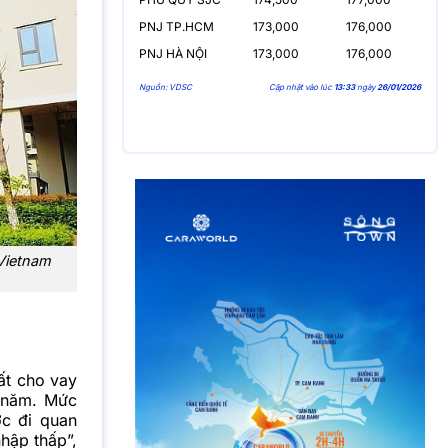
PNJ TP.HCM
173,000
176,000
PNJ HÀ NỘI
173,000
176,000
Nguồn: VDSC
Cập nhật vào lúc
13:33
ngày
26/01/2026
Vietnam
ất cho vay
/năm. Mức
c đi quan
hập thấp”,