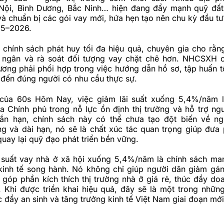
ội, Bình Dương, Bắc Ninh… hiện đang đẩy mạnh quỹ đất
và chuẩn bị các gói vay mới, hứa hẹn tạo nên chu kỳ đầu tư
25–2026.
 chính sách phát huy tối đa hiệu quả, chuyên gia cho rằn
i ngân và rà soát đối tượng vay chặt chẽ hơn. NHCSXH 
ơng phải phối hợp trong việc hướng dẫn hồ sơ, tập huấn t
đến đúng người có nhu cầu thực sự.
của 60s Hôm Nay, việc giảm lãi suất xuống 5,4%/năm l
a Chính phủ trong nỗ lực ổn định thị trường và hỗ trợ ng
ắn hạn, chính sách này có thể chưa tạo đột biến về n
ng và dài hạn, nó sẽ là chất xúc tác quan trọng giúp đưa
quay lại quỹ đạo phát triển bền vững.
i suất vay nhà ở xã hội xuống 5,4%/năm là chính sách ma
kinh tế song hành. Nó không chỉ giúp người dân giảm gán
góp phần kích thích thị trường nhà ở giá rẻ, thúc đẩy do
i. Khi được triển khai hiệu quả, đây sẽ là một trong nhữn
 đẩy an sinh và tăng trưởng kinh tế Việt Nam giai đoạn mới