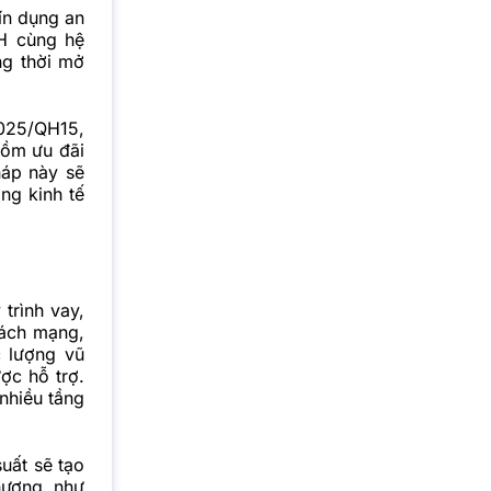
ín dụng an
H cùng hệ
ng thời mở
2025/QH15,
gồm ưu đãi
háp này sẽ
ng kinh tế
trình vay,
cách mạng,
c lượng vũ
ợc hỗ trợ.
nhiều tầng
uất sẽ tạo
hương như