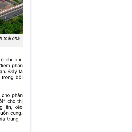
h thái nhà
ể chi phí.
 điểm phần
ạn. Đây là
 trong bối
ể cho phân
i” cho thị
g lên, kéo
guồn cung.
ía trung –