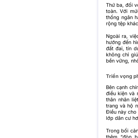
Thứ ba, đối v
toàn. Với m
thống ngân h
rộng tệp khá
Ngoài ra, vi
hướng đến hìn
đất đai, tín 
không chỉ gi
bền vững, nhờ
Triển vọng p
Bên cạnh chí
điều kiện và
thân nhân li
trang và hộ 
Điều này cho 
lớp dân cư hơ
Trong bối cản
thêm “đòn b