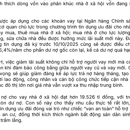
ch thích dòng vốn vào phân khúc nhà ở xã hội vốn đang
ược áp dụng cho các khoản vay tại Ngân hàng Chính sá
 quan chủ lực trong chương trình tín dụng ưu đãi cho nhà
y mua, thuê mua nhà ở xã hội; mua nhà ở cho lực lượng
g, sửa chữa nhà đều được hưởng mức lãi suất mới này. Đ
 tín dụng đã ký trước 10/10/2025 cũng sẽ được điều c
 5,4%/năm cho phần dư nợ gốc còn lại, kể cả dư nợ quá hạ
 việc giảm lãi suất không chỉ hỗ trợ người vay mới mà 
ăn khi đảm bảo công bằng giữa người vay cũ và vay mới. 
vọng sẽ giúp giảm đáng kể áp lực trả nợ hàng tháng, tạo
ời lao động, công nhân và cán bộ công chức tiếp cận nhà 
ác đô thị lớn nơi giá nhà vẫn vượt xa thu nhập trung bình.
 nợ cho vay nhà ở xã hội đạt hơn 19.526 tỉ đồng, với t
òn dư nợ. Con số này cho thấy nhu cầu thực tế rất lớn,
tín dụng ưu đãi đóng vai trò như chiếc “van an toàn” hỗ tr
h an cư, đồng thời kích thích ngành bất động sản dân sin
 trầm lắng.