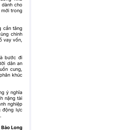
 dành cho
 mới trong
g cần tăng
cùng chính
ổ vay vốn,
à bước đi
ười dân an
guồn cung,
 phân khúc
ng ý nghĩa
h nặng tài
anh nghiệp
g động lực
.
Bảo Long