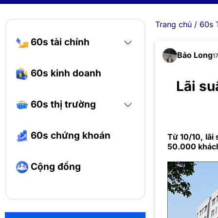
Trang chủ
/
60s 
60s tài chính
Bảo Long
1
60s kinh doanh
Lãi su
60s thị trường
60s chứng khoán
Từ 10/10, lã
50.000 khách
Cộng đồng