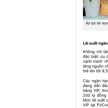
Áp lực tín dụ
Lãi suất ngâ
Không chỉ tă
đặc biệt: ưu 
cạnh tranh n
tăng nguồn v
thể lên tới 9
Các ngân hà
đang dẫn đầu
hàng VIP, th
200 tỷ đồng 
Mức lãi suất 
VIP tại PVCo