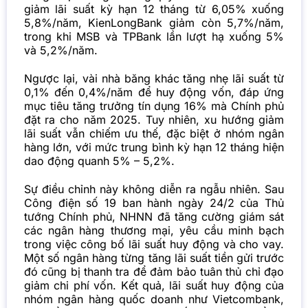
giảm lãi suất kỳ hạn 12 tháng từ 6,05% xuống
5,8%/năm, KienLongBank giảm còn 5,7%/năm,
trong khi MSB và TPBank lần lượt hạ xuống 5%
và 5,2%/năm.
Ngược lại, vài nhà băng khác tăng nhẹ lãi suất từ
0,1% đến 0,4%/năm để huy động vốn, đáp ứng
mục tiêu
tăng trưởng tín dụng
16% mà Chính phủ
đặt ra cho năm 2025. Tuy nhiên, xu hướng giảm
lãi suất vẫn chiếm ưu thế, đặc biệt ở nhóm ngân
hàng lớn, với mức trung bình kỳ hạn 12 tháng hiện
dao động quanh 5% – 5,2%.
Sự điều chỉnh này không diễn ra ngẫu nhiên. Sau
Công điện số 19 ban hành ngày 24/2 của Thủ
tướng Chính phủ, NHNN đã tăng cường giám sát
các ngân hàng thương mại, yêu cầu minh bạch
trong việc công bố lãi suất huy động và cho vay.
Một số ngân hàng từng tăng lãi suất tiền gửi trước
đó cũng bị thanh tra để đảm bảo tuân thủ chỉ đạo
giảm chi phí vốn. Kết quả, lãi suất huy động của
nhóm ngân hàng quốc doanh như Vietcombank,