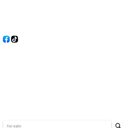
Quy Định Viết Bài
Liên hệ
Quảng cáo
60s Tài chính
60s Kinh doanh
60s Thị trường
60s Chứng khoán
Cộng đồng