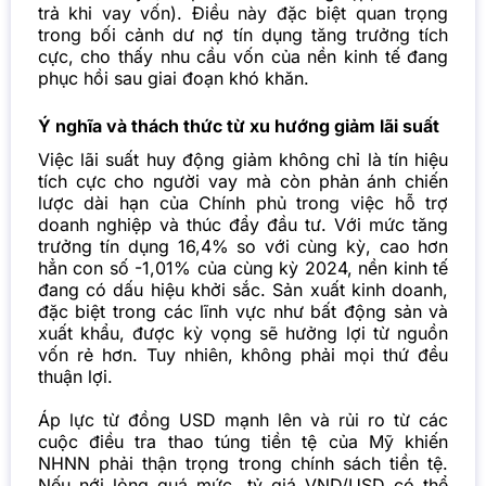
trả khi vay vốn). Điều này đặc biệt quan trọng
trong bối cảnh dư nợ tín dụng tăng trưởng tích
cực, cho thấy nhu cầu vốn của nền kinh tế đang
phục hồi sau giai đoạn khó khăn.
Ý nghĩa và thách thức từ xu hướng giảm lãi suất
Việc lãi suất huy động giảm không chỉ là tín hiệu
tích cực cho người vay mà còn phản ánh chiến
lược dài hạn của Chính phủ trong việc hỗ trợ
doanh nghiệp và thúc đẩy đầu tư. Với mức tăng
trưởng tín dụng 16,4% so với cùng kỳ, cao hơn
hẳn con số -1,01% của cùng kỳ 2024, nền kinh tế
đang có dấu hiệu khởi sắc. Sản xuất kinh doanh,
đặc biệt trong các lĩnh vực như bất động sản và
xuất khẩu, được kỳ vọng sẽ hưởng lợi từ nguồn
vốn rẻ hơn. Tuy nhiên, không phải mọi thứ đều
thuận lợi.
Áp lực từ đồng USD mạnh lên và rủi ro từ các
cuộc điều tra thao túng tiền tệ của Mỹ khiến
NHNN phải thận trọng trong chính sách tiền tệ.
Nếu nới lỏng quá mức, tỷ giá VND/USD có thể