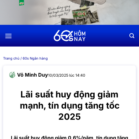
Chuyển
đến
nội
dung
Trang chủ
/
60s Ngân hàng
Võ Minh Duy
10/03/2025 lúc 14:40
Lãi suất huy động giảm
mạnh, tín dụng tăng tốc
2025
Lãi suất huy động giảm 0,6%/năm, tín dụng tăng