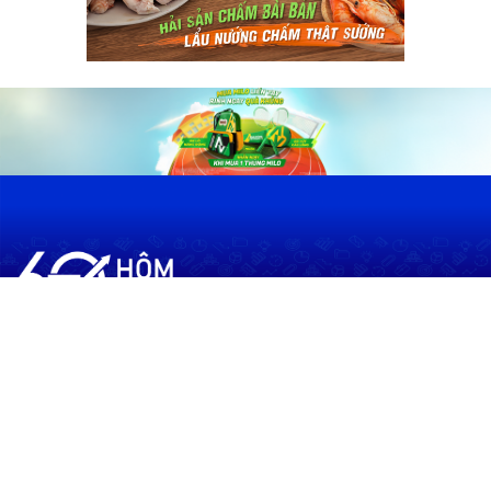
60shomnay.vn là trang mạng xã hội
chia sẻ thông tin hữu ích về xu hướng
tài chính, kinh doanh
Thông Tin
Điều khoản sử dụng