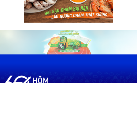
60shomnay.vn là trang mạng xã hội
chia sẻ thông tin hữu ích về xu hướng
tài chính, kinh doanh
Thông Tin