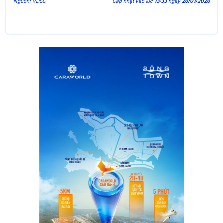
Nguồn: VDSC
Cập nhật vào lúc
13:33
ngày
26/01/2026