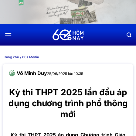
Chuyển
đến
nội
dung
Trang chủ
/
60s Media
Võ Minh Duy
25/06/2025 lúc 10:35
Kỳ thi THPT 2025 lần đầu áp
dụng chương trình phổ thông
mới
Kỳ thi THPT 2025 áp dụng Chương trình Giáo