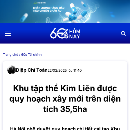
Chuyển
đến
nội
dung
Trang chủ
/
60s Tài chính
Diệp Chí Toàn
22/02/2025 lúc 11:40
Khu tập thể Kim Liên được
quy hoạch xây mới trên diện
tích 35,5ha
Hà Nội phê duyệt quy hoạch chi tiết cải tạo Khu