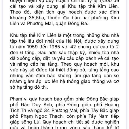
duyệt nhiệm vụ quy hoạch chi tiết tỷ lệ 1/500 để
cải tạo và xây dựng lại Khu tập thể Kim Liên.
Theo đó, diện tích quy hoạch được xác định
khoảng 35,5ha, thuộc địa bàn hai phường Kim
Liên và Phương Mai, quận Đống Đa.
Khu tập thể Kim Liên là một trong những khu nhà
tập thể lâu đời nhất của Hà Nội, được xây dựng
từ năm 1959 đến 1965 với 42 chung cư cao từ 2
đến 6 tầng. Sau hơn sáu thập kỷ, nhiều tòa nhà
đã xuống cấp, đặt ra yêu cầu cấp bách về cải tạo
và nâng cấp hạ tầng. Theo quy hoạch mới, khu
vực này sẽ được tái thiết đồng bộ, tăng tầng cao
nhưng vẫn đảm bảo không làm gia tăng dân số
nhằm giảm áp lực lên hệ thống giao thông và cơ
sở hạ tầng đô thị.
Phạm vi quy hoạch bao gồm phía Đông Bắc giáp
phố Đào Duy Anh, phía Đông giáp phố Hoàng
Tích Trí và ngõ 34 Phương Mai, phía Tây Bắc giáp
phố Phạm Ngọc Thạch, còn phía Tây Nam tiếp
giáp sông Lừ. Quy hoạch chi tiết sẽ được nghiên
cứu và hoàn thành trong vòng sáu tháng kể từ