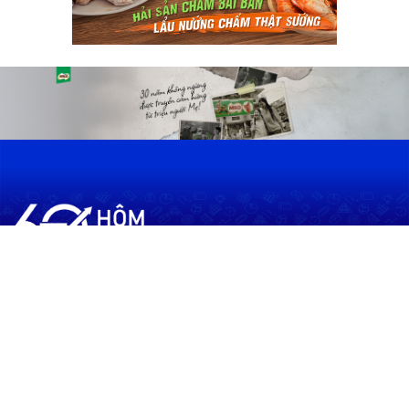
60shomnay.vn là trang mạng xã hội
chia sẻ thông tin hữu ích về xu hướng
tài chính, kinh doanh
Thông Tin
Điều khoản sử dụng