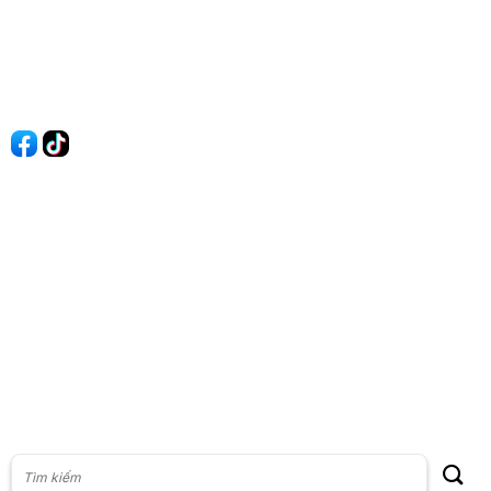
Quy Định Viết Bài
Liên hệ
Quảng cáo
60s Tài chính
60s Kinh doanh
60s Thị trường
60s Chứng khoán
Cộng đồng