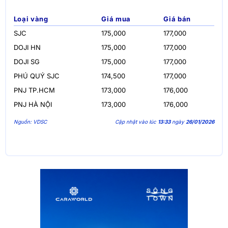
Loại vàng
Giá mua
Giá bán
SJC
175,000
177,000
DOJI HN
175,000
177,000
DOJI SG
175,000
177,000
PHÚ QUÝ SJC
174,500
177,000
PNJ TP.HCM
173,000
176,000
PNJ HÀ NỘI
173,000
176,000
Nguồn: VDSC
Cập nhật vào lúc
13:33
ngày
26/01/2026