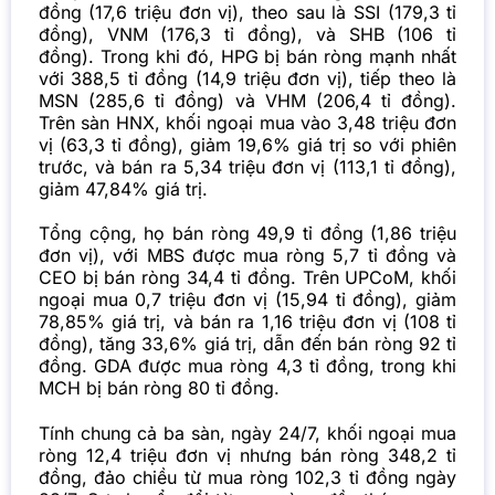
đồng (17,6 triệu đơn vị), theo sau là SSI (179,3 tỉ
đồng), VNM (176,3 tỉ đồng), và SHB (106 tỉ
đồng). Trong khi đó, HPG bị bán ròng mạnh nhất
với 388,5 tỉ đồng (14,9 triệu đơn vị), tiếp theo là
MSN (285,6 tỉ đồng) và VHM (206,4 tỉ đồng).
Trên sàn HNX, khối ngoại mua vào 3,48 triệu đơn
vị (63,3 tỉ đồng), giảm 19,6% giá trị so với phiên
trước, và bán ra 5,34 triệu đơn vị (113,1 tỉ đồng),
giảm 47,84% giá trị.
Tổng cộng, họ bán ròng 49,9 tỉ đồng (1,86 triệu
đơn vị), với MBS được mua ròng 5,7 tỉ đồng và
CEO bị bán ròng 34,4 tỉ đồng. Trên UPCoM, khối
ngoại mua 0,7 triệu đơn vị (15,94 tỉ đồng), giảm
78,85% giá trị, và bán ra 1,16 triệu đơn vị (108 tỉ
đồng), tăng 33,6% giá trị, dẫn đến bán ròng 92 tỉ
đồng. GDA được mua ròng 4,3 tỉ đồng, trong khi
MCH bị bán ròng 80 tỉ đồng.
Tính chung cả ba sàn, ngày 24/7, khối ngoại mua
ròng 12,4 triệu đơn vị nhưng bán ròng 348,2 tỉ
đồng, đảo chiều từ mua ròng 102,3 tỉ đồng ngày