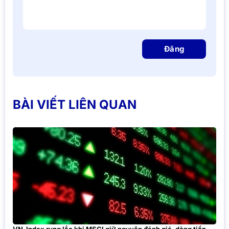
Đăng
BÀI VIẾT LIÊN QUAN
VN-Index rung lắc khi MSCI giữ nguyên đánh giá, dòng tiền