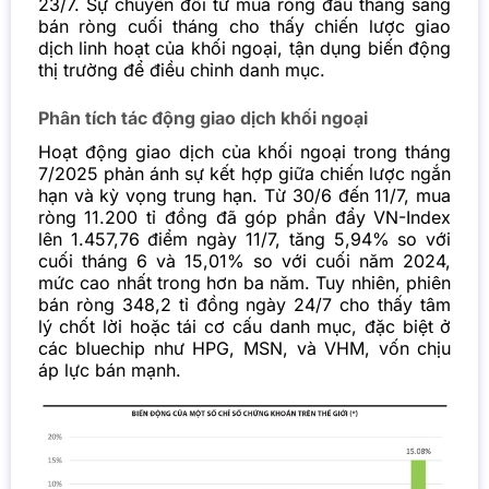
23/7. Sự chuyển đổi từ mua ròng đầu tháng sang
bán ròng cuối tháng cho thấy chiến lược giao
dịch linh hoạt của khối ngoại, tận dụng biến động
thị trường để điều chỉnh danh mục.
Phân tích tác động giao dịch khối ngoại
Hoạt động giao dịch của khối ngoại trong tháng
7/2025 phản ánh sự kết hợp giữa chiến lược ngắn
hạn và kỳ vọng trung hạn. Từ 30/6 đến 11/7, mua
ròng 11.200 tỉ đồng đã góp phần đẩy VN-Index
lên 1.457,76 điểm ngày 11/7, tăng 5,94% so với
cuối tháng 6 và 15,01% so với cuối năm 2024,
mức cao nhất trong hơn ba năm. Tuy nhiên, phiên
bán ròng 348,2 tỉ đồng ngày 24/7 cho thấy tâm
lý chốt lời hoặc tái cơ cấu danh mục, đặc biệt ở
các bluechip như HPG, MSN, và VHM, vốn chịu
áp lực bán mạnh.