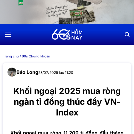
Chuyển
đến
nội
dung
Trang chủ
/
60s Chứng khoán
Bảo Long
28/07/2025 lúc 11:20
Khối ngoại 2025 mua ròng
ngàn tỉ đồng thúc đẩy VN-
Index
Khối ngoại mua ròng 11.200 tỉ đồng đầu tháng