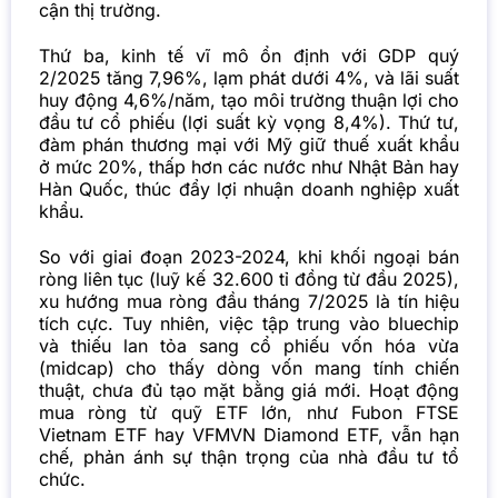
cận thị trường.
Thứ ba, kinh tế vĩ mô ổn định với GDP quý
2/2025 tăng 7,96%, lạm phát dưới 4%, và lãi suất
huy động 4,6%/năm, tạo môi trường thuận lợi cho
đầu tư cổ phiếu (lợi suất kỳ vọng 8,4%). Thứ tư,
đàm phán thương mại với Mỹ giữ thuế xuất khẩu
ở mức 20%, thấp hơn các nước như Nhật Bản hay
Hàn Quốc, thúc đẩy lợi nhuận doanh nghiệp xuất
khẩu.
So với giai đoạn 2023-2024, khi khối ngoại bán
ròng liên tục (luỹ kế 32.600 tỉ đồng từ đầu 2025),
xu hướng mua ròng đầu tháng 7/2025 là tín hiệu
tích cực. Tuy nhiên, việc tập trung vào bluechip
và thiếu lan tỏa sang cổ phiếu vốn hóa vừa
(midcap) cho thấy dòng vốn mang tính chiến
thuật, chưa đủ tạo mặt bằng giá mới. Hoạt động
mua ròng từ quỹ ETF lớn, như Fubon FTSE
Vietnam ETF hay VFMVN Diamond ETF, vẫn hạn
chế, phản ánh sự thận trọng của nhà đầu tư tổ
chức.