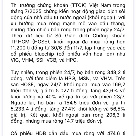
Thị trường chứng khoán (TTCK) Việt Nam trong
tháng 7/2025 chứng kiến hoạt động giao dịch sôi
động của nhà đầu tư nước ngoài (khối ngoại), với
xu hướng mua ròng mạnh mẽ vào đầu tháng,
nhưng đảo chiều bán ròng trong phiên ngày 24/7.
Theo dữ liệu từ Sở Giao dịch Chứng khoán
TP.HCM (HOSE), khối ngoại đã mua ròng hơn
11.200 tỉ đồng từ 30/6 đến 11/7, tập trung vào các
cổ phiếu bluechip (cổ phiếu vốn hóa lớn) như
VIC, VHM, SSI, VCB, và HPG.
Tuy nhiên, trong phiên 24/7, họ bán ròng 348,2 tỉ
đồng, với tâm điểm là HPG, MSN, và VHM. Trên
sàn HOSE, ngày 24/7, khối ngoại mua vào 169,2
triệu đơn vị, giá trị 5.027 tỉ đồng, tăng 43,6% về
khối lượng và 40% về giá trị so với phiên 23/7.
Ngược lại, họ bán ra 154,5 triệu đơn vị, giá trị
5.233,4 tỉ đồng, tăng 27,4% khối lượng và 56,5%
giá trị. Kết quả, khối ngoại bán ròng 206,3 tỉ
đồng, nhưng mua ròng 14,7 triệu đơn vị.
Cổ phiếu HDB dẫn đầu mua ròng với 474,6 tỉ