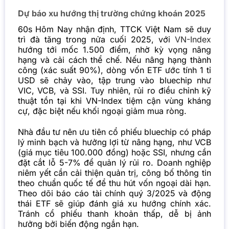
Dự báo xu hướng thị trường chứng khoán 2025
60s Hôm Nay nhận định, TTCK Việt Nam sẽ duy
trì đà tăng trong nửa cuối 2025, với
VN-Index
hướng tới mốc 1.500 điểm, nhờ kỳ vọng nâng
hạng và cải cách thể chế. Nếu nâng hạng thành
công (xác suất 90%), dòng vốn ETF ước tính 1 tỉ
USD sẽ chảy vào, tập trung vào bluechip như
VIC, VCB, và SSI. Tuy nhiên, rủi ro điều chỉnh kỹ
thuật tồn tại khi VN-Index tiệm cận vùng kháng
cự, đặc biệt nếu khối ngoại giảm mua ròng.
Nhà đầu tư nên ưu tiên cổ phiếu bluechip có pháp
lý minh bạch và hưởng lợi từ nâng hạng, như VCB
(giá mục tiêu 100.000 đồng) hoặc SSI, nhưng cần
đặt cắt lỗ 5-7% để quản lý rủi ro. Doanh nghiệp
niêm yết cần cải thiện quản trị, công bố thông tin
theo chuẩn quốc tế để thu hút vốn ngoại dài hạn.
Theo dõi báo cáo tài chính quý 3/2025 và động
thái ETF sẽ giúp đánh giá xu hướng chính xác.
Tránh cổ phiếu thanh khoản thấp, dễ bị ảnh
hưởng bởi biến động ngắn hạn.