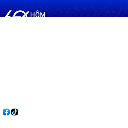
60shomnay.vn là trang mạng xã hội
chia sẻ thông tin hữu ích về xu hướng
tài chính, kinh doanh
Thông Tin
Điều khoản sử dụng
Quy Định Viết Bài
Liên hệ
Quảng cáo
60s Tài chính