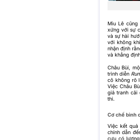
Miu Lê cũng 
xứng với sự 
và sự hài hướ
với không kh
nhận định rằn
và khẳng định 
Châu Bùi, mộ
trình diễn
Run
cô không rõ l
Việc Châu Bùi
giả tranh cã
thi.
Cơ chế bình c
Việc kết qu
chính dẫn đến
cựu có lượng