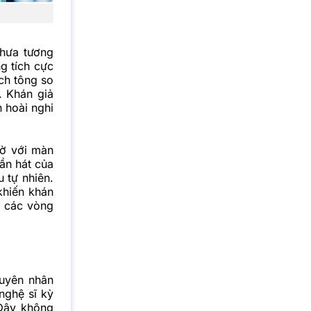
chưa tương
g tích cực
ch tông so
. Khán giả
 hoài nghi
gờ với màn
ần hát của
u tự nhiên.
 khiến khán
a các vòng
guyên nhân
nghệ sĩ kỳ
 Đây không