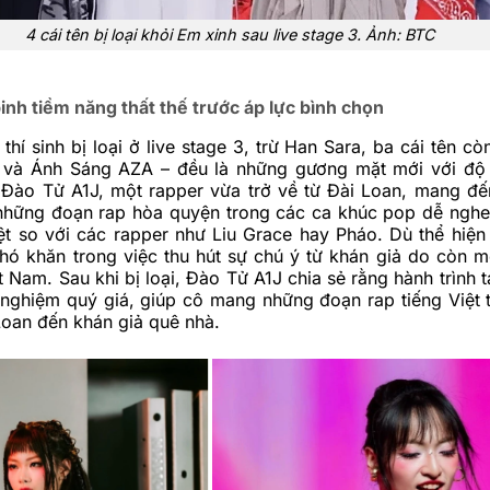
4 cái tên bị loại khỏi Em xinh sau live stage 3. Ảnh: BTC
inh tiềm năng thất thế trước áp lực bình chọn
thí sinh bị loại ở live stage 3, trừ Han Sara, ba cái tên cò
 và Ánh Sáng AZA – đều là những gương mặt mới với độ
 Đào Tử A1J, một rapper vừa trở về từ Đài Loan, mang đ
những đoạn rap hòa quyện trong các ca khúc pop dễ nghe
ệt so với các rapper như Liu Grace hay Pháo. Dù thể hiện
hó khăn trong việc thu hút sự chú ý từ khán giả do còn m
ệt Nam. Sau khi bị loại, Đào Tử A1J chia sẻ rằng hành trình 
i nghiệm quý giá, giúp cô mang những đoạn rap tiếng Việt 
Loan đến khán giả quê nhà.