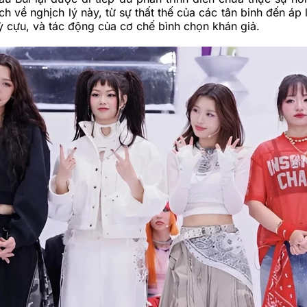
ch về nghịch lý này, từ sự thất thế của các tân binh đến áp 
ỳ cựu, và tác động của cơ chế bình chọn khán giả.