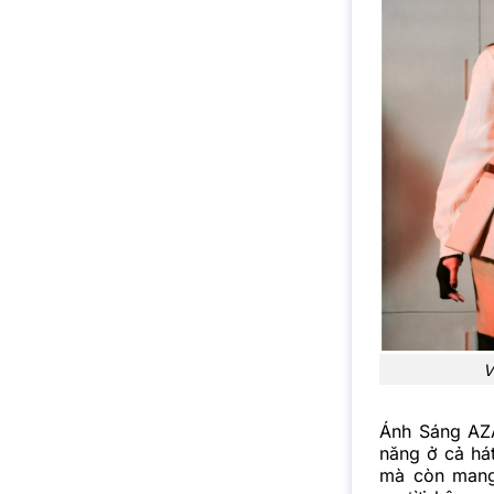
V
Ánh Sáng AZA,
năng ở cả hát
mà còn mang 