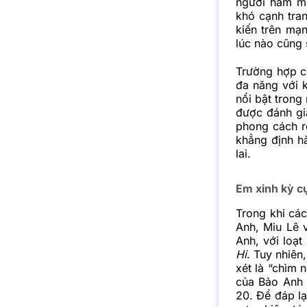
người hâm mộ
khó cạnh tran
kiến trên mạn
lúc nào cũng 
Trường hợp c
đa năng với k
nổi bật trong
được đánh giá
phong cách rõ
khẳng định hà
lai.
Em xinh kỳ cự
Trong khi cá
Anh, Miu Lê v
Anh, với loạt
Hi
. Tuy nhiên
xét là “chìm 
của Bảo Anh t
20. Để đáp l