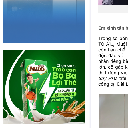
Em xinh tân b
Trong số bốn 
Tử A1J, Muội
còn hạn chế.
độc đáo với 
nhấn riêng bi
lớn, cô gặp k
thị trường Vi
Say Hi
là trả
công tại Đài 