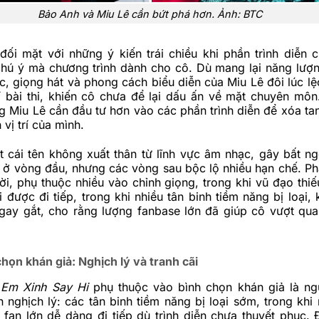
Bảo Anh và Miu Lê cần bứt phá hơn. Ảnh: BTC
đối mặt với những ý kiến trái chiều khi phần trình diễn 
chú ý mà chương trình dành cho cô. Dù mang lại năng lượn
c, giọng hát và phong cách biểu diễn của Miu Lê đôi lúc lệ
í bài thi, khiến cô chưa để lại dấu ấn về mặt chuyên môn
g Miu Lê cần đầu tư hơn vào các phần trình diễn để xóa tan
vị trí của mình.
t cái tên không xuất thân từ lĩnh vực âm nhạc, gây bất n
ở vòng đầu, nhưng các vòng sau bộc lộ nhiều hạn chế. Ph
ời, phụ thuộc nhiều vào chỉnh giọng, trong khi vũ đạo thiế
 được đi tiếp, trong khi nhiều tân binh tiềm năng bị loại,
i gay gắt, cho rằng lượng fanbase lớn đã giúp cô vượt qu
họn khán giả: Nghịch lý và tranh cãi
ả
Em Xinh Say Hi
phụ thuộc vào bình chọn khán giả là n
 nghịch lý: các tân binh tiềm năng bị loại sớm, trong khi 
 fan lớn dễ dàng đi tiếp dù trình diễn chưa thuyết phục.