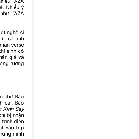
nhiều, AZA
ả. Nhiều ý
 như: “AZA
ột nghệ sĩ
ợc cá tính
phần verse
thí sinh có
hán giả và
rong tương
ựu như Bảo
h cãi. Bảo
 Xinh Say
chí bị nhận
 trình diễn
ọt vào top
chứng minh