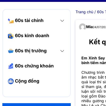
Trang chủ
/
60s 
60s tài chính
Mia
24/07/202
60s kinh doanh
Kết q
60s thị trường
Em Xinh Say 
binh tiềm năn
60s chứng khoán
Chương trìn
âm nhạc bắt t
Cộng đồng
quả loại thí s
sĩ tham gia, 
luận sôi nổi 
loại gồm Đào 
nhiều gương 
Miu Lê và Châ