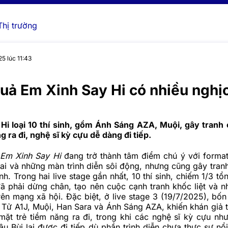
Thị trường
5 lúc 11:43
uả Em Xinh Say Hi có nhiều nghịc
Hi loại 10 thí sinh, gồm Ánh Sáng AZA, Muội, gây tranh c
g ra đi, nghệ sĩ kỳ cựu dễ dàng đi tiếp.
h
Em Xinh Say Hi
đang trở thành tâm điểm chú ý với format 
ai và những màn trình diễn sôi động, nhưng cũng gây tranh 
inh. Trong hai live stage gần nhất, 10 thí sinh, chiếm 1/3 t
đã phải dừng chân, tạo nên cuộc cạnh tranh khốc liệt và n
trên mạng xã hội. Đặc biệt, ở live stage 3 (19/7/2025), bốn 
Tử A1J, Muội, Han Sara và Ánh Sáng AZA, khiến khán giả ti
mặt trẻ tiềm năng ra đi, trong khi các nghệ sĩ kỳ cựu nh
u Bùi lại được đi tiếp dù phần trình diễn chưa thực sự nổi