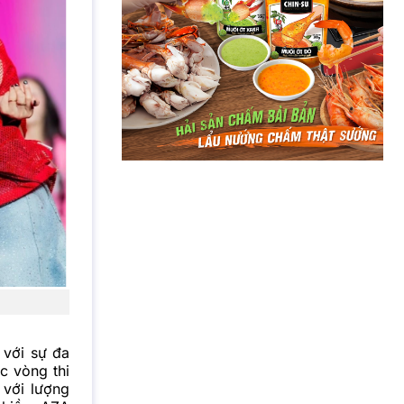
 với sự đa
c vòng thi
 với lượng