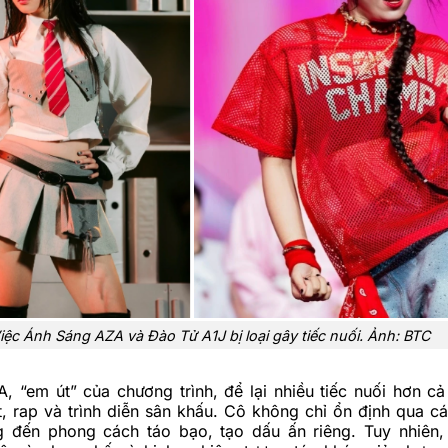
iệc Ánh Sáng AZA và Đào Tử A1J bị loại gây tiếc nuối. Ảnh: BTC
 “em út” của chương trình, để lại nhiều tiếc nuối hơn cả
, rap và trình diễn sân khấu. Cô không chỉ ổn định qua cá
đến phong cách táo bạo, tạo dấu ấn riêng. Tuy nhiên,