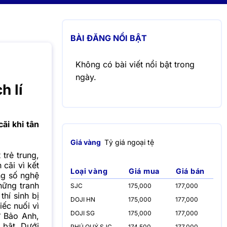
BÀI ĐĂNG NỔI BẬT
Không có bài viết nổi bật trong
ngày.
h lí
ãi khi tân
Giá vàng
Tỷ giá ngoại tệ
trẻ trung,
cãi vì kết
Loại vàng
Giá mua
Giá bán
ổng số nghệ
hững tranh
SJC
175,000
177,000
thí sinh bị
DOJI HN
175,000
177,000
ếc nuối vì
DOJI SG
175,000
177,000
ư Bảo Anh,
 bật. Dưới
PHÚ QUÝ SJC
174,500
177,000