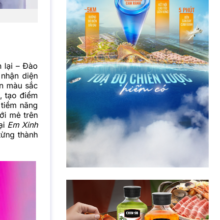
n lại – Đào
 nhận diện
ến màu sắc
, tạo điểm
 tiềm năng
ới mẻ trên
tại
Em Xinh
từng thành