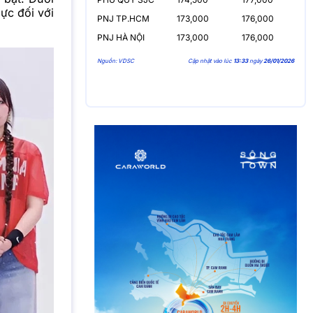
lực đối với
PNJ TP.HCM
173,000
176,000
PNJ HÀ NỘI
173,000
176,000
Nguồn: VDSC
Cập nhật vào lúc
13:33
ngày
26/01/2026