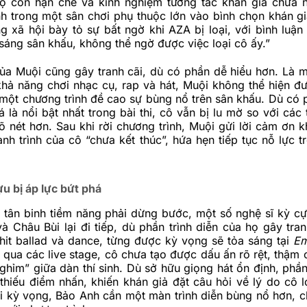
 còn hạn chế và kinh nghiệm tương tác khán giả chưa 
h trong một sân chơi phụ thuộc lớn vào bình chọn khán gi
g xã hội bày tỏ sự bất ngờ khi AZA bị loại, với bình luận
sáng sân khấu, không thể ngờ được việc loại cô ấy.”
ủa Muội cũng gây tranh cãi, dù có phần dễ hiểu hơn. Là m
hả năng chơi nhạc cụ, rap và hát, Muội không thể hiện đư
 một chương trình đề cao sự bùng nổ trên sân khấu. Dù có 
 là nổi bật nhất trong bài thi, cô vẫn bị lu mờ so với các 
 nét hơn. Sau khi rời chương trình, Muội gửi lời cảm ơn k
nh trình của cô “chưa kết thúc”, hứa hẹn tiếp tục nỗ lực t
u bị áp lực bứt phá
c tân binh tiềm năng phải dừng bước, một số nghệ sĩ kỳ c
à Châu Bùi lại đi tiếp, dù phần trình diễn của họ gây tran
 hit ballad và dance, từng được kỳ vọng sẽ tỏa sáng tại
Em
, qua các live stage, cô chưa tạo được dấu ấn rõ rệt, thậm 
nghỉm” giữa dàn thí sinh. Dù sở hữu giọng hát ổn định, phần
hiếu điểm nhấn, khiến khán giả đặt câu hỏi về lý do cô l
ại kỳ vọng, Bảo Anh cần một màn trình diễn bùng nổ hơn, 