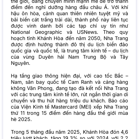
thế giới, đang chuyển mình mạnh mẽ để trở thành
điểm đến nghỉ dưỡng hàng đầu châu Á. Với khí
hậu ôn hòa, cảnh quan thiên nhiên tuyệt mỹ và
bãi biển cát trắng trải dài, thành phố này liên tục
được vinh danh bởi các tạp chí uy tín như
National Geographic và USNews. Theo quy
hoạch tỉnh Khánh Hòa đến năm 2050, Nha Trang
được định hướng thành đô thị du lịch biển đảo
quốc gia và quốc tế, là trung tâm kinh tế – du lịch
của vùng Duyên hải Nam Trung Bộ và Tây
Nguyên.
Hạ tầng giao thông hiện đại, với cao tốc Bắc –
Nam, sân bay quốc tế Cam Ranh và cảng hàng
không Vân Phong, đang tạo đà kết nối Nha Trang
với các trung tâm kinh tế lớn, rút ngắn thời gian di
chuyển và thu hút hàng triệu du khách. Báo cáo
của Viện Kinh tế Mastercard (MEI) xếp Nha Trang
thứ 11 trong 15 điểm đến hàng đầu thế giới mùa
hè 2025.
Trong 5 tháng đầu năm 2025, Khánh Hòa đón 4,6
triệu lượt khách, tăng 19,3% so với 2024, với 2,2