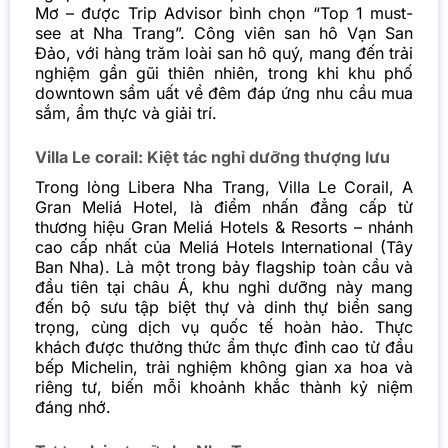
Mơ – được Trip Advisor bình chọn “Top 1 must-
see at Nha Trang”. Công viên san hô Vạn San
Đảo, với hàng trăm loài san hô quý, mang đến trải
nghiệm gần gũi thiên nhiên, trong khi khu phố
downtown sầm uất về đêm đáp ứng nhu cầu mua
sắm, ẩm thực và giải trí.
Villa Le corail: Kiệt tác nghỉ dưỡng thượng lưu
Trong lòng Libera Nha Trang, Villa Le Corail, A
Gran Meliá Hotel, là điểm nhấn đẳng cấp từ
thương hiệu Gran Meliá Hotels & Resorts – nhánh
cao cấp nhất của Meliá Hotels International (Tây
Ban Nha). Là một trong bảy flagship toàn cầu và
đầu tiên tại châu Á, khu nghỉ dưỡng này mang
đến bộ sưu tập biệt thự và dinh thự biển sang
trọng, cùng dịch vụ quốc tế hoàn hảo. Thực
khách được thưởng thức ẩm thực đỉnh cao từ đầu
bếp Michelin, trải nghiệm không gian xa hoa và
riêng tư, biến mỗi khoảnh khắc thành kỷ niệm
đáng nhớ.