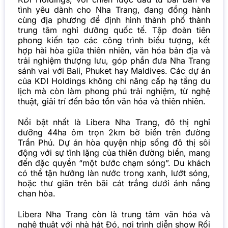
tình yêu dành cho Nha Trang, đang đồng hành
cùng địa phương để định hình thành phố thành
trung tâm nghỉ dưỡng
quốc tế. Tập đoàn tiên
phong kiến tạo các công trình biểu tượng, kết
hợp hài hòa giữa thiên nhiên, văn hóa bản địa và
trải nghiệm thượng lưu, góp phần đưa Nha Trang
sánh vai với Bali, Phuket hay Maldives. Các dự án
của KDI Holdings không chỉ nâng cấp hạ tầng du
lịch mà còn làm phong phú trải nghiệm, từ nghệ
thuật, giải trí đến bảo tồn văn hóa và thiên nhiên.
Nổi bật nhất là Libera Nha Trang, đô thị nghỉ
dưỡng 44ha ôm trọn 2km bờ biển trên đường
Trần Phú. Dự án hòa quyện nhịp sống đô thị sôi
động với sự tĩnh lặng của thiên đường biển, mang
đến đặc quyền “một bước chạm sóng”. Du khách
có thể tận hưởng làn nước trong xanh, lướt sóng,
hoặc thư giãn trên bãi cát trắng dưới ánh nắng
chan hòa.
Libera Nha Trang còn là trung tâm văn hóa và
nghệ thuật với nhà hát Đó, nơi trình diễn show Rối