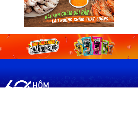
60shomnay.vn là trang mạng xã hội
chia sẻ thông tin hữu ích về xu hướng
tài chính, kinh doanh
Thông Tin