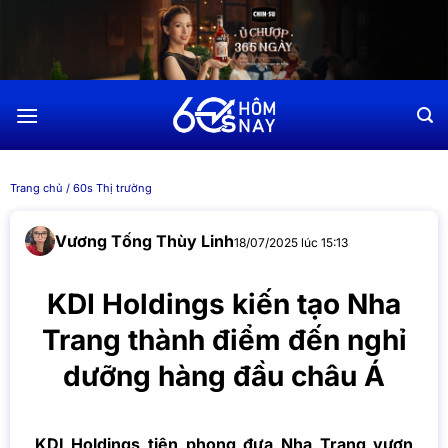
Chuyển
đến
nội
dung
Trang chủ
/
60s Thị trường
Vương Tống Thùy Linh
18/07/2025 lúc 15:13
KDI Holdings kiến tạo Nha
Trang thành điểm đến nghỉ
dưỡng hàng đầu châu Á
KDI Holdings tiên phong đưa Nha Trang vươn