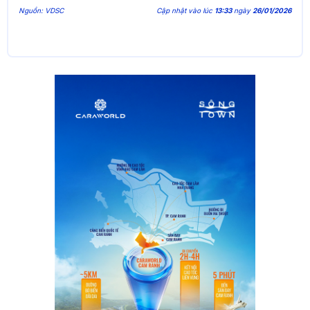
Nguồn: VDSC
Cập nhật vào lúc
13:33
ngày
26/01/2026