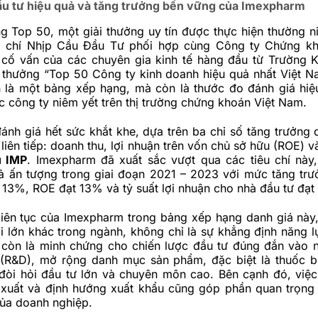
ầu tư hiệu quả và tăng trưởng bền vững của Imexpharm
g Top 50, một giải thưởng uy tín được thực hiện thường n
p chí Nhịp Cầu Đầu Tư phối hợp cùng Công ty Chứng kh
ự cố vấn của các chuyên gia kinh tế hàng đầu từ Trường 
i thưởng “Top 50 Công ty kinh doanh hiệu quả nhất Việt 
n là một bảng xếp hạng, mà còn là thước đo đánh giá hiệ
 công ty niêm yết trên thị trường chứng khoán Việt Nam.
đánh giá hết sức khắt khe, dựa trên ba chỉ số tăng trưởng 
liên tiếp: doanh thu, lợi nhuận trên vốn chủ sở hữu (ROE) v
u IMP
. Imexpharm đã xuất sắc vượt qua các tiêu chí này
ả ấn tượng trong giai đoạn 2021 – 2023 với mức tăng tr
 13%, ROE đạt 13% và tỷ suất lợi nhuận cho nhà đầu tư đạt
 liên tục của Imexpharm trong bảng xếp hạng danh giá này
i lớn khác trong ngành, không chỉ là sự khẳng định năng lự
à còn là minh chứng cho chiến lược đầu tư đúng đắn vào 
n (R&D), mở rộng danh mục sản phẩm, đặc biệt là thuốc b
 đòi hỏi đầu tư lớn và chuyên môn cao. Bên cạnh đó, việ
 xuất và định hướng xuất khẩu cũng góp phần quan trọng
ủa doanh nghiệp.