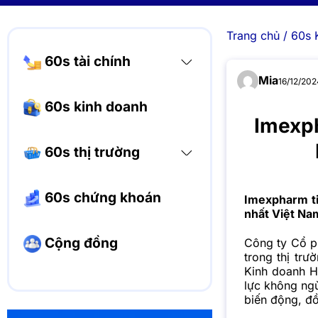
Trang chủ
/
60s 
60s tài chính
Mia
16/12/202
60s kinh doanh
Imexph
60s thị trường
60s chứng khoán
Imexpharm ti
nhất Việt Na
Cộng đồng
Công ty Cổ 
trong thị tr
Kinh doanh H
lực không ngừ
biến động, đồ