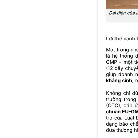
Đại diện của 
Lợi thế cạnh
Một trong nh
là hệ thống 
GMP – một ti
(12 dây chuy
giúp doanh n
kháng sinh
, 
Không chỉ dừ
trường tron
(OTC), đáp ứ
chuẩn EU-G
trợ của Luật 
dạng bào chế
đưa thương hi