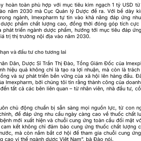
ày hoàn toàn phù hợp với mục tiêu kim ngạch 1 tỷ USD từ
ào năm 2030 mà Cục Quản lý Dược đề ra. Với bề dày ki
rong ngành, Imexpharm tự tin vào khả năng đáp ứng nh
 dược phẩm chất lượng cao, đồng thời đóng góp tích cực
a phát triển ngành dược phẩm, hướng tới mục tiêu đáp ứ
á trị thị trường nội địa vào năm 2030.
hạn và đầu tư cho tương lai
hân Dân, Dược Sĩ Trần Thị Đào, Tổng Giám Đốc của Imexp
nh hiệu quả không chỉ là tạo ra lợi nhuận, mà còn là trách
đồng và sự phát triển bền vững của xã hội lên hàng đầu. Đâ
của Imexpharm, bởi chúng tôi tin rằng thành công của doanh
rị đến tất cả các bên liên quan – từ nhân viên, nhà đầu tư, 
uôn chủ động chuẩn bị sẵn sàng mọi nguồn lực, từ con n
 chính, để đáp ứng nhu cầu ngày càng cao về thuốc chất l
bệnh mới xuất hiện và chuỗi cung ứng toàn cầu đối mặt với
i cam kết không chỉ đảm bảo cung ứng thuốc chất lượng c
 nước, mà còn nắm bắt cơ hội để tham gia chuỗi cung ứng
g cao vị thế ngành dược Việt Nam”, bà Đào nói.