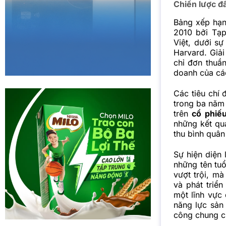
Chiến lược đ
Bảng xếp hạn
2010 bởi Tạ
Việt, dưới s
Harvard. Giả
chỉ đơn thuầ
doanh của các
Các tiêu chí 
trong ba năm 
trên
cổ phiế
những kết qu
thu bình quân
Sự hiện diện
những tên tuổ
vượt trội, m
và phát triể
một lĩnh vực
năng lực sản
công chung c