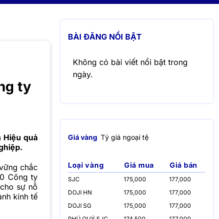
BÀI ĐĂNG NỔI BẬT
Không có bài viết nổi bật trong
ngày.
ng ty
h Hiệu quả
Giá vàng
Tỷ giá ngoại tệ
ghiệp.
Loại vàng
Giá mua
Giá bán
 vững chắc
50 Công ty
SJC
175,000
177,000
 cho sự nỗ
DOJI HN
175,000
177,000
nh kinh tế
DOJI SG
175,000
177,000
PHÚ QUÝ SJC
174,500
177,000