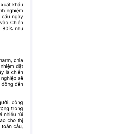
 xuất khẩu
nh nghiệm
u cầu ngày
 vào Chiến
ng 80% nhu
harm, chia
 nhiệm đặt
y là chiến
 nghiệp sẽ
cổ đông đến
gười, công
ượng trong
 nhiều rủi
ao cho thị
 toàn cầu,