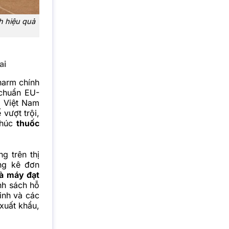
h hiệu quả
ai
harm chính
 chuẩn EU-
i Việt Nam
vượt trội,
khúc
thuốc
g trên thị
ng kê đơn
à máy đạt
nh sách hỗ
inh và các
xuất khẩu,