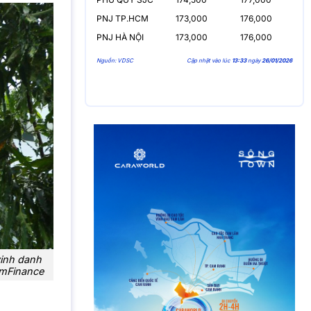
PNJ TP.HCM
173,000
176,000
PNJ HÀ NỘI
173,000
176,000
Nguồn: VDSC
Cập nhật vào lúc
13:33
ngày
26/01/2026
vinh danh
amFinance