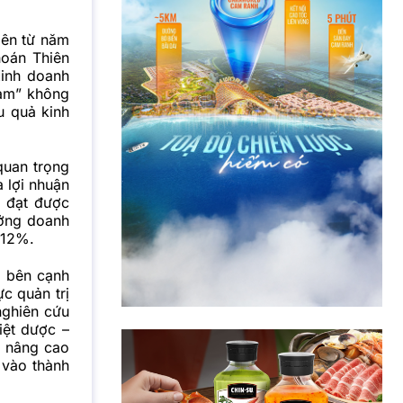
iên từ năm
oán Thiên
Kinh doanh
Nam” không
u quả kinh
quan trọng
à lợi nhuận
, đạt được
ưởng doanh
 12%.
, bên cạnh
c quản trị
nghiên cứu
iệt dược –
c nâng cao
 vào thành