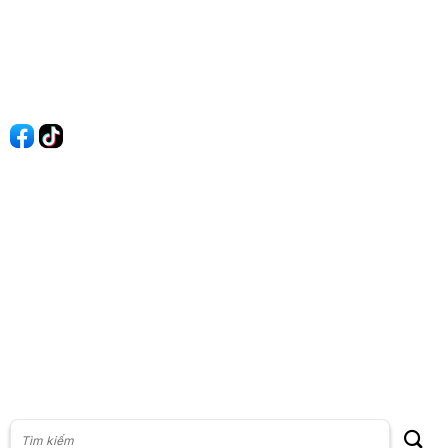
Quy Định Viết Bài
Liên hệ
Quảng cáo
60s Tài chính
60s Kinh doanh
60s Thị trường
60s Chứng khoán
Cộng đồng