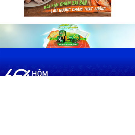
60shomnay.vn là trang mạng xã hội
chia sẻ thông tin hữu ích về xu hướng
tài chính, kinh doanh
Thông Tin
Điều khoản sử dụng