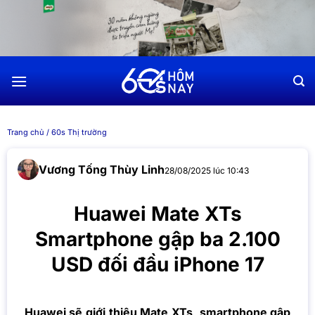
Chuyển
đến
nội
dung
Trang chủ
/
60s Thị trường
Vương Tống Thùy Linh
28/08/2025 lúc 10:43
Huawei Mate XTs
Smartphone gập ba 2.100
USD đối đầu iPhone 17
Huawei sẽ giới thiệu Mate XTs, smartphone gập