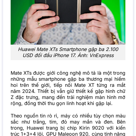
Huawei Mate XTs Smartphone gập ba 2.100
USD đối đầu iPhone 17. Ảnh: VnExpress
Mate XTs được giới công nghệ mô tả là một trong
những mẫu smartphone gập ba thương mại hiếm
hoi trên thế giới, tiếp nối Mate XT từng ra mắt
năm 2024. Thiết bị vẫn giữ thiết kế gập hình chữ
Z đặc trưng, mang đến trải nghiệm màn hình mở
rộng, đồng thời thu gọn linh hoạt khi gập lại.
Theo nguồn tin rò rỉ, máy có nhiều tùy chọn màu
sắc như trắng, tím, đỏ may mắn và đen. Bên
trong, Huawei trang bị chip
Kirin 9020
với kiến
trúc 1+3+4 lõi, GPU Maleoon 920, cùng tính năng