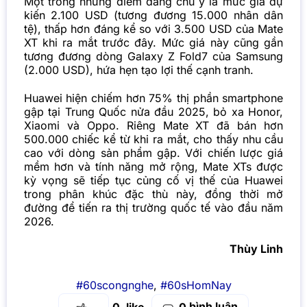
Một trong những điểm đáng chú ý là mức giá dự
kiến
2.100 USD
(tương đương 15.000 nhân dân
tệ), thấp hơn đáng kể so với 3.500 USD của Mate
XT khi ra mắt trước đây. Mức giá này cũng gần
tương đương dòng Galaxy Z Fold7 của Samsung
(2.000 USD), hứa hẹn tạo lợi thế cạnh tranh.
Huawei hiện chiếm hơn 75% thị phần smartphone
gập tại Trung Quốc nửa đầu 2025, bỏ xa Honor,
Xiaomi và Oppo. Riêng Mate XT đã bán hơn
500.000 chiếc kể từ khi ra mắt, cho thấy nhu cầu
cao với dòng sản phẩm gập. Với chiến lược giá
mềm hơn và tính năng mở rộng, Mate XTs được
kỳ vọng sẽ tiếp tục củng cố vị thế của Huawei
trong phân khúc đặc thù này, đồng thời mở
đường để tiến ra thị trường quốc tế vào đầu năm
2026.
Thùy Linh
#60scongnghe
,
#60sHomNay
bình luận