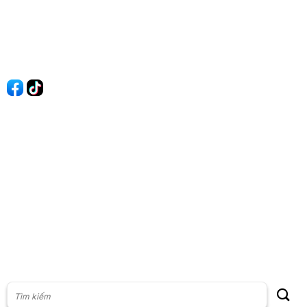
Quy Định Viết Bài
Liên hệ
Quảng cáo
60s Tài chính
60s Kinh doanh
60s Thị trường
60s Chứng khoán
Cộng đồng