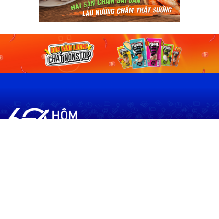
60shomnay.vn là trang mạng xã hội
chia sẻ thông tin hữu ích về xu hướng
tài chính, kinh doanh
Thông Tin
Điều khoản sử dụng