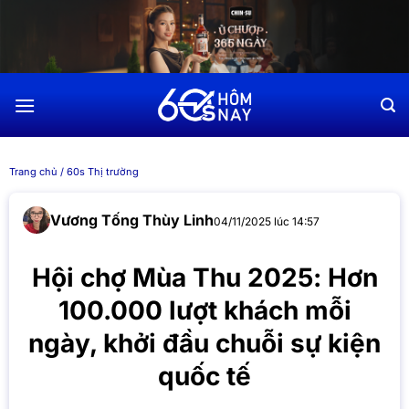
Chuyển
đến
nội
dung
Trang chủ
/
60s Thị trường
Vương Tống Thùy Linh
04/11/2025 lúc 14:57
Hội chợ Mùa Thu 2025: Hơn
100.000 lượt khách mỗi
ngày, khởi đầu chuỗi sự kiện
quốc tế