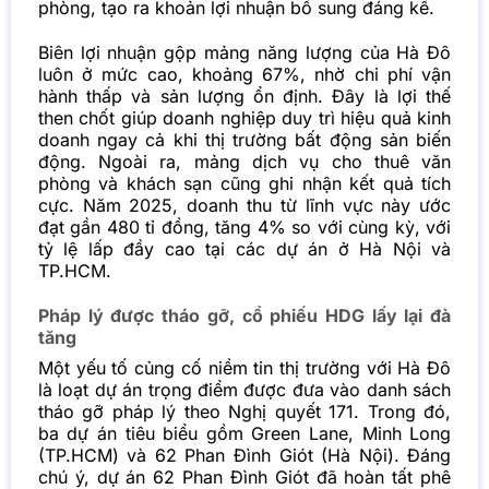
phòng, tạo ra khoản lợi nhuận bổ sung đáng kể.
Biên lợi nhuận gộp mảng năng lượng của Hà Đô
luôn ở mức cao, khoảng 67%, nhờ chi phí vận
hành thấp và sản lượng ổn định. Đây là lợi thế
then chốt giúp doanh nghiệp duy trì hiệu quả kinh
doanh ngay cả khi thị trường bất động sản biến
động.
Ngoài ra, mảng dịch vụ cho thuê văn
phòng và khách sạn cũng ghi nhận kết quả tích
cực. Năm 2025, doanh thu từ lĩnh vực này ước
đạt gần 480 tỉ đồng, tăng 4% so với cùng kỳ, với
tỷ lệ lấp đầy cao tại các dự án ở Hà Nội và
TP.HCM.
Pháp lý được tháo gỡ, cổ phiếu HDG lấy lại đà
tăng
Một yếu tố củng cố niềm tin thị trường với Hà Đô
là loạt dự án trọng điểm được đưa vào danh sách
tháo gỡ pháp lý theo Nghị quyết 171. Trong đó,
ba dự án tiêu biểu gồm Green Lane, Minh Long
(TP.HCM) và 62 Phan Đình Giót (Hà Nội). Đáng
chú ý, dự án 62 Phan Đình Giót đã hoàn tất phê