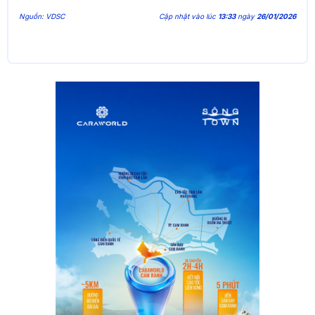
Nguồn: VDSC
Cập nhật vào lúc
13:33
ngày
26/01/2026