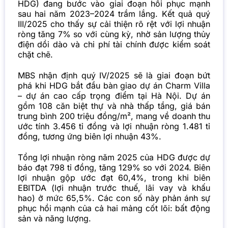
HDG) đang bước vào giai đoạn hồi phục mạnh
sau hai năm 2023–2024 trầm lắng. Kết quả quý
III/2025 cho thấy sự cải thiện rõ rệt với lợi nhuận
ròng tăng 7% so với cùng kỳ, nhờ sản lượng thủy
điện dồi dào và chi phí tài chính được kiểm soát
chặt chẽ.
MBS nhận định quý IV/2025 sẽ là giai đoạn bứt
phá khi HDG bắt đầu bàn giao dự án Charm Villa
– dự án cao cấp trọng điểm tại Hà Nội. Dự án
gồm 108 căn biệt thự và nhà thấp tầng, giá bán
trung bình 200 triệu đồng/m², mang về doanh thu
ước tính 3.456 tỉ đồng và lợi nhuận ròng 1.481 tỉ
đồng, tương ứng biên lợi nhuận 43%.
Tổng lợi nhuận ròng năm 2025 của HDG được dự
báo đạt 798 tỉ đồng, tăng 129% so với 2024. Biên
lợi nhuận gộp ước đạt 60,4%, trong khi biên
EBITDA (lợi nhuận trước thuế, lãi vay và khấu
hao) ở mức 65,5%. Các con số này phản ánh sự
phục hồi mạnh của cả hai mảng cốt lõi: bất động
sản và năng lượng.