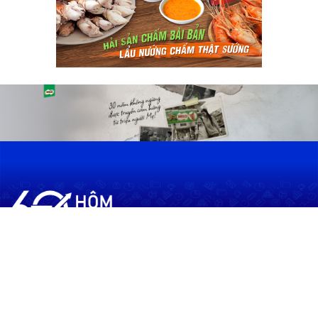
60shomnay.vn là trang mạng xã hội
chia sẻ thông tin hữu ích về xu hướng
tài chính, kinh doanh
Thông Tin