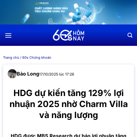
Chuyển
đến
nội
dung
Trang chủ
/
60s Chứng khoán
Bảo Long
17/10/2025 lúc 17:26
HDG dự kiến tăng 129% lợi
nhuận 2025 nhờ Charm Villa
và năng lượng
HDG được MBS Research dự báo lợi nhuận tăng