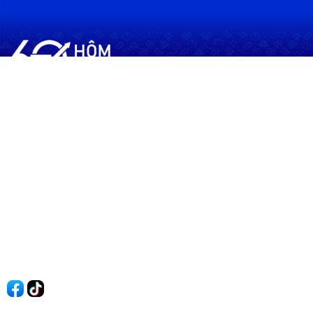
60shomnay.vn là trang mạng xã hội
chia sẻ thông tin hữu ích về xu hướng
tài chính, kinh doanh
Thông Tin
Điều khoản sử dụng
Quy Định Viết Bài
Liên hệ
Quảng cáo