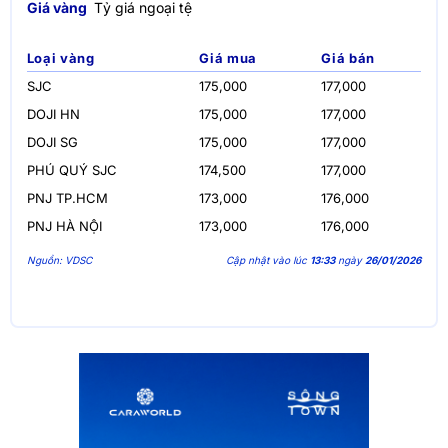
Giá vàng
Tỷ giá ngoại tệ
Loại vàng
Giá mua
Giá bán
SJC
175,000
177,000
DOJI HN
175,000
177,000
DOJI SG
175,000
177,000
PHÚ QUÝ SJC
174,500
177,000
PNJ TP.HCM
173,000
176,000
PNJ HÀ NỘI
173,000
176,000
Nguồn: VDSC
Cập nhật vào lúc
13:33
ngày
26/01/2026