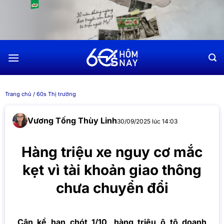
Chuyển
đến
nội
dung
Trang chủ
/
60s Thị trường
Vương Tống Thùy Linh
30/09/2025 lúc 14:03
Hàng triệu xe nguy cơ mắc
kẹt vì tài khoản giao thông
chưa chuyển đổi
Cận kề hạn chót 1/10, hàng triệu ô tô doanh