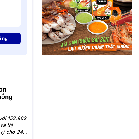
ăng
ơn
 hồng
với 152.962
và thị
 lý cho 244
cấp sổ hồng