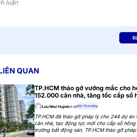
h luận
Đ
 LIÊN QUAN
TP.HCM tháo gỡ vướng mắc cho h
152.000 căn nhà, tăng tốc cấp sổ
60s Thị trường
Lưu Như Huỳnh
13:39
TP.HCM đã tháo gỡ pháp lý cho 244 dự án 
căn nhà, tạo động lực mới cho cấp sổ hồng 
trường bất động sản. TP.HCM tháo gỡ pháp
dự án, hơn 152.000 căn nhà đủ điều kiện 