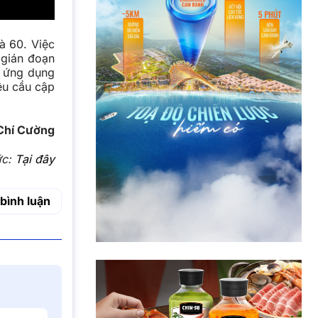
à 60. Việc
 gián đoạn
g ứng dụng
êu cầu cập
Chí Cường
ức:
Tại đây
bình luận