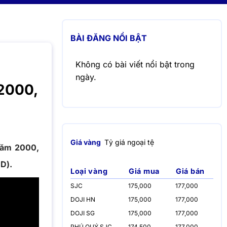
BÀI ĐĂNG NỔI BẬT
Không có bài viết nổi bật trong
ngày.
 2000,
Giá vàng
Tỷ giá ngoại tệ
năm 2000,
D).
Loại vàng
Giá mua
Giá bán
SJC
175,000
177,000
DOJI HN
175,000
177,000
DOJI SG
175,000
177,000
PHÚ QUÝ SJC
174,500
177,000