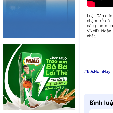
Luật Căn cướ
chậm trễ có 
các giao dịc
VNeID. Ngân 
nhật.
#60sHomNay
,
Bình lu