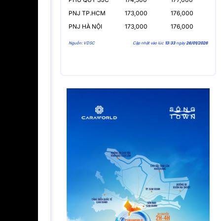
PNJ TP.HCM
173,000
176,000
PNJ HÀ NỘI
173,000
176,000
Nguồn: VDSC
Cập nhật vào lúc
13:33
ngày
26/01/2026