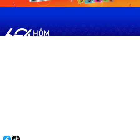
60shomnay.vn là trang mạng xã hội
chia sẻ thông tin hữu ích về xu hướng
tài chính, kinh doanh
Thông Tin
Điều khoản sử dụng
Quy Định Viết Bài
Liên hệ
Quảng cáo