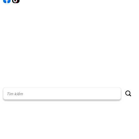
60s Tài chính
60s Kinh doanh
60s Thị trường
60s Chứng khoán
Cộng đồng
Giấy phép thiết lập Mạng xã hội số: 201/GP-BTTT, do Bộ thông
tin và Truyền thông cấp ngày 23/07/2024
Phụ trách nội dung: Vũ Minh Khoa