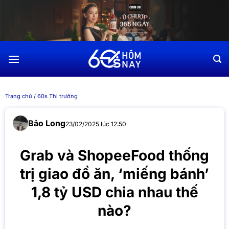
Chuyển
đến
nội
dung
Trang chủ
/
60s Thị trường
Bảo Long
23/02/2025 lúc 12:50
Grab và ShopeeFood thống
trị giao đồ ăn, ‘miếng bánh’
1,8 tỷ USD chia nhau thế
nào?