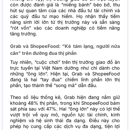
còn được đánh giá là “miếng bánh” béo bở, thu
hút sự quan tâm của các nhà đầu tư tài chính và
các quỹ đầu tư mạo hiểm. Họ nhận thấy tiềm
năng sinh lời lớn từ thị trường này và sẵn sàng
“rót vốn” vào các doanh nghiệp có tiềm năng
tăng trưởng.
Grab và ShopeeFood: “Kẻ tám lạng, người nửa
cân” trên đường đua thị phần
Tuy nhiên, “cuộc chơi” trên thị trường giao đồ ăn
trực tuyến tại Việt Nam dường như chỉ dành cho
những “ông lớn”. Hiện tại, Grab và ShopeeFood
đang là hai “tay đua” chiếm lĩnh phần lớn thị
phần, tạo thành thế “song mã” dẫn đầu.
Theo số liệu thống kê, Grab hiện đang nắm giữ
khoảng 48% thị phần, trong khi ShopeeFood bám
sát phía sau với 47%. Hai “ông lớn” này có lợi thế
vượt trội về quy mô, nguồn lực tài chính, kinh
nghiệm và hệ sinh thái đa dạng. Điều này cho
phép họ cung cấp các dịch vụ đa dạng, tiện lợi