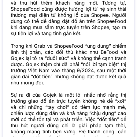
và thu hút thêm khách hàng mới. Tương tự,
ShopeeFood cũng được hưởng lợi từ hệ sinh thái
thương mại điện tử khổng lồ của Shopee. Người
dùng có thể dễ dàng đặt đồ ăn trên ShopeeFood
khi đang mua sắm trực tuyến trên Shopee, tạo ra
sự tiện lợi và tăng tính gắn kết.
Trong khi Grab và ShopeeFood “ung dung” chiếm
lĩnh thị phần, các đối thủ khác như BeFood và
Gojek lại tỏ ra “đuối sức” và không thể cạnh tranh
được. Gojek thậm chí đã phải “nói lời tạm biệt” thị
trường Việt Nam vào tháng 9/2024, sau một thời
gian dài “đốt tiền” nhưng không đạt được kết quả
như mong đợi.
Sự ra đi của Gojek là một lời nhắc nhở rằng thị
trường giao đồ ăn trực tuyến không hề dễ “xơi”
và chỉ những “tay chơi” có tiềm lực mạnh mẽ,
chiến lược đúng đắn và khả năng “chịu đựng” cao
mới có thể tồn tại và phát triển. Việc “đốt tiền” để
thu hút người dùng chỉ là giải pháp tạm thời,
không mang tính bền vững. Để thành công, các