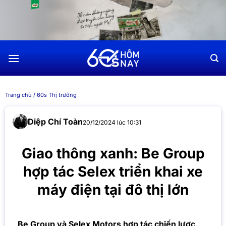
Chuyển
đến
nội
dung
Trang chủ
/
60s Thị trường
Diệp Chí Toàn
20/12/2024 lúc 10:31
Giao thông xanh: Be Group
hợp tác Selex triển khai xe
máy điện tại đô thị lớn
Be Group và Selex Motors hợp tác chiến lược,