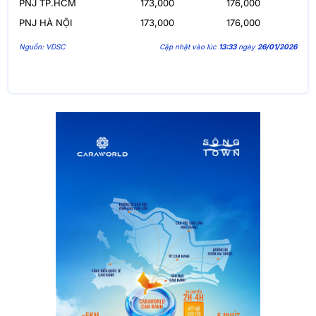
PNJ TP.HCM
173,000
176,000
PNJ HÀ NỘI
173,000
176,000
Nguồn: VDSC
Cập nhật vào lúc
13:33
ngày
26/01/2026