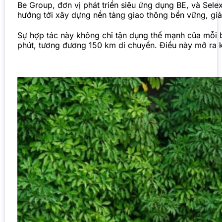
Be Group, đơn vị phát triển siêu ứng dụng BE, và Sele
hướng tới xây dựng nền tảng giao thông bền vững, giảm
Sự hợp tác này không chỉ tận dụng thế mạnh của mỗi b
phút, tương đương 150 km di chuyển. Điều này mở ra 
Giải pháp tiết kiệm chi phí cho tài xế và môi trường