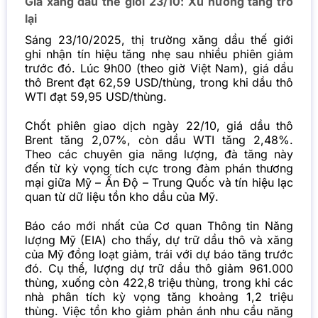
Giá xăng dầu thế giới 23/10: Xu hướng tăng trở
lại
Sáng 23/10/2025, thị trường
xăng dầu
thế giới
ghi nhận tín hiệu tăng nhẹ sau nhiều phiên giảm
trước đó. Lúc 9h00 (theo giờ Việt Nam), giá dầu
thô Brent đạt 62,59 USD/thùng, trong khi dầu thô
WTI đạt 59,95 USD/thùng.
Chốt phiên giao dịch ngày 22/10, giá dầu thô
Brent tăng 2,07%, còn dầu WTI tăng 2,48%.
Theo các chuyên gia năng lượng, đà tăng này
đến từ kỳ vọng tích cực trong đàm phán thương
mại giữa Mỹ – Ấn Độ – Trung Quốc và tín hiệu lạc
quan từ dữ liệu tồn kho dầu của Mỹ.
Báo cáo mới nhất của Cơ quan Thông tin Năng
lượng Mỹ (EIA) cho thấy, dự trữ dầu thô và xăng
của Mỹ đồng loạt giảm, trái với dự báo tăng trước
đó. Cụ thể, lượng dự trữ dầu thô giảm 961.000
thùng, xuống còn 422,8 triệu thùng, trong khi các
nhà phân tích kỳ vọng tăng khoảng 1,2 triệu
thùng. Việc tồn kho giảm phản ánh nhu cầu năng