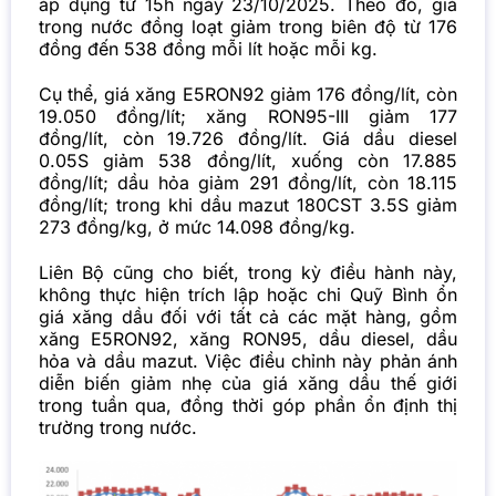
áp dụng từ 15h ngày 23/10/2025. Theo đó, giá
trong nước đồng loạt giảm trong biên độ từ 176
đồng đến 538 đồng mỗi lít hoặc mỗi kg.
Cụ thể, giá xăng E5RON92 giảm 176 đồng/lít, còn
19.050 đồng/lít; xăng RON95-III giảm 177
đồng/lít, còn 19.726 đồng/lít. Giá dầu diesel
0.05S giảm 538 đồng/lít, xuống còn 17.885
đồng/lít; dầu hỏa giảm 291 đồng/lít, còn 18.115
đồng/lít; trong khi dầu mazut 180CST 3.5S giảm
273 đồng/kg, ở mức 14.098 đồng/kg.
Liên Bộ cũng cho biết, trong kỳ điều hành này,
không thực hiện trích lập hoặc chi Quỹ Bình ổn
giá xăng dầu đối với tất cả các mặt hàng, gồm
xăng E5RON92, xăng RON95, dầu diesel, dầu
hỏa và dầu mazut. Việc điều chỉnh này phản ánh
diễn biến giảm nhẹ của giá xăng dầu thế giới
trong tuần qua, đồng thời góp phần ổn định thị
trường trong nước.