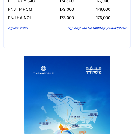
PHÚ QUÝ SJC
174,500
177,000
PNJ TP.HCM
173,000
176,000
PNJ HÀ NỘI
173,000
176,000
Nguồn: VDSC
Cập nhật vào lúc
13:33
ngày
26/01/2026