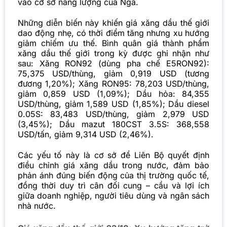
vào cơ sở năng lượng của Nga.
Những diễn biến này khiến giá xăng dầu thế giới
dao động nhẹ, có thời điểm tăng nhưng xu hướng
giảm chiếm ưu thế. Bình quân giá thành phẩm
xăng dầu thế giới trong kỳ được ghi nhận như
sau: Xăng RON92 (dùng pha chế E5RON92):
75,375 USD/thùng, giảm 0,919 USD (tương
đương 1,20%); Xăng RON95: 78,203 USD/thùng,
giảm 0,859 USD (1,09%); Dầu hỏa: 84,355
USD/thùng, giảm 1,589 USD (1,85%); Dầu diesel
0.05S: 83,483 USD/thùng, giảm 2,979 USD
(3,45%); Dầu mazut 180CST 3.5S: 368,558
USD/tấn, giảm 9,314 USD (2,46%).
Các yếu tố này là cơ sở để Liên Bộ quyết định
điều chỉnh giá xăng dầu trong nước, đảm bảo
phản ánh đúng biến động của thị trường quốc tế,
đồng thời duy trì cân đối cung – cầu và lợi ích
giữa doanh nghiệp, người tiêu dùng và ngân sách
nhà nước.