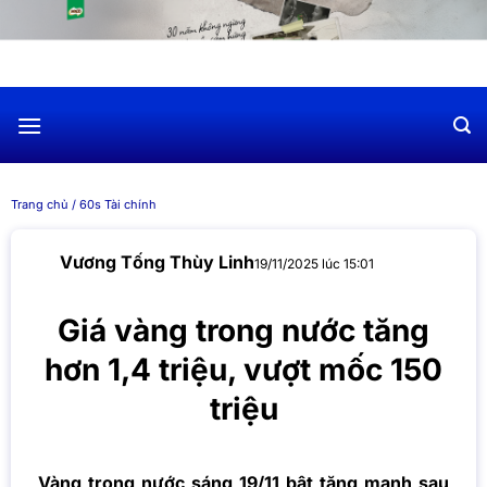
Chuyển
đến
nội
dung
Trang chủ
/
60s Tài chính
Vương Tống Thùy Linh
19/11/2025 lúc 15:01
Giá vàng trong nước tăng
hơn 1,4 triệu, vượt mốc 150
triệu
Vàng trong nước sáng 19/11 bật tăng mạnh sau