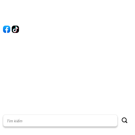
Liên hệ
Quảng cáo
60s Tài chính
60s Kinh doanh
60s Thị trường
60s Chứng khoán
Cộng đồng