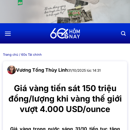
Chuyển
đến
nội
dung
Trang chủ
/
60s Tài chính
Vương Tống Thùy Linh
31/10/2025 lúc 14:31
Giá vàng tiến sát 150 triệu
đồng/lượng khi vàng thế giới
vượt 4.000 USD/ounce
Giá vàng trong nước sáng 31/10 tiếp tục tăng