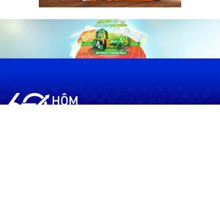
60shomnay.vn là trang mạng xã hội
chia sẻ thông tin hữu ích về xu hướng
tài chính, kinh doanh
Thông Tin
Điều khoản sử dụng
Quy Định Viết Bài