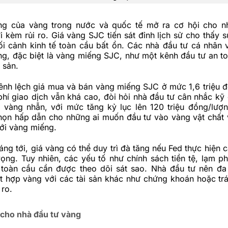
ởng của vàng trong nước và quốc tế mở ra cơ hội cho
n
 kèm rủi ro. Giá vàng SJC tiến sát đỉnh lịch sử cho thấy s
ối cảnh kinh tế toàn cầu bất ổn. Các nhà đầu tư cá nhân 
g, đặc biệt là vàng miếng SJC, như một kênh đầu tư an t
i sản.
hênh lệch giá mua và bán vàng miếng SJC ở mức 1,6 triệu 
phí giao dịch vẫn khá cao, đòi hỏi nhà đầu tư cân nhắc kỹ 
 vàng nhẫn, với mức tăng kỷ lục lên 120 triệu đồng/lượng
họn hấp dẫn cho những ai muốn đầu tư vào vàng vật chất v
ới vàng miếng.
áng tới, giá vàng có thể duy trì đà tăng nếu Fed thực hiện c
ọng. Tuy nhiên, các yếu tố như chính sách tiền tệ, lạm ph
 toàn cầu cần được theo dõi sát sao. Nhà đầu tư nên đ
t hợp vàng với các tài sản khác như chứng khoán hoặc trá
 ro.
cho nhà đầu tư vàng