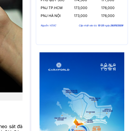
PNJ TP.HCM
173,000
176,000
PNJ HÀ NỘI
173,000
176,000
Nguồn: VDSC
Cập nhật vào lúc
13:33
ngày
26/01/2026
heo sát đà