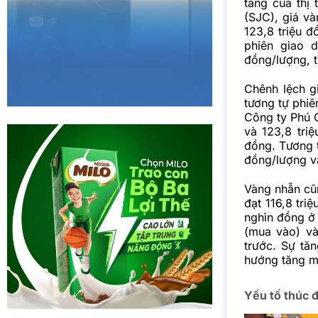
tăng của thị
(SJC), giá v
123,8 triệu đ
phiên giao d
đồng/lượng, t
Chênh lệch g
tương tự phiê
Công ty Phú 
và 123,8 tri
đồng. Tương t
đồng/lượng và
Vàng nhẫn cũn
đạt 116,8 tri
nghìn đồng ở 
(mua vào) và
trước. Sự tă
hướng tăng m
Yếu tố thúc 