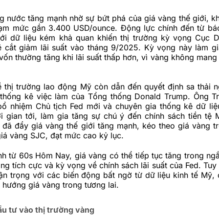
g nước tăng mạnh nhờ sự bứt phá của giá vàng thế giới, kh
ạm mức gần 3.400 USD/ounce. Động lực chính đến từ bá
với dữ liệu kém khả quan khiến thị trường kỳ vọng Cục D
ẽ cắt giảm lãi suất vào tháng 9/2025. Kỳ vọng này làm g
 vốn thường tăng khi lãi suất thấp hơn, vì vàng không mang l
ề thị trường lao động Mỹ còn dẫn đến quyết định sa thải 
thống kê việc làm của Tổng thống Donald Trump. Ông T
bổ nhiệm Chủ tịch Fed mới và chuyên gia thống kê dữ liệ
i gian tới, làm gia tăng sự chú ý đến chính sách tiền tệ
 đã đẩy giá vàng thế giới tăng mạnh, kéo theo giá vàng t
iá vàng SJC, đạt mức cao kỷ lục.
h từ 60s Hôm Nay, giá vàng có thể tiếp tục tăng trong ng
ường tích cực và kỳ vọng về chính sách lãi suất của Fed. Tuy
ận trọng với các biến động bất ngờ từ dữ liệu kinh tế Mỹ, 
hướng giá vàng trong tương lai.
ầu tư vào thị trường vàng