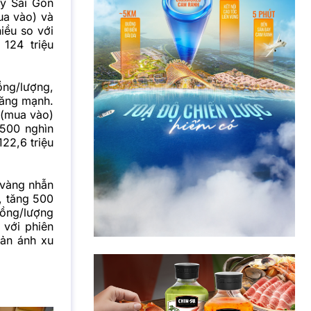
ý Sài Gòn
ua vào) và
iều so với
124 triệu
ồng/lượng,
tăng mạnh.
 (mua vào)
 500 nghìn
22,6 triệu
 vàng nhẫn
, tăng 500
 đồng/lượng
 với phiên
hản ánh xu