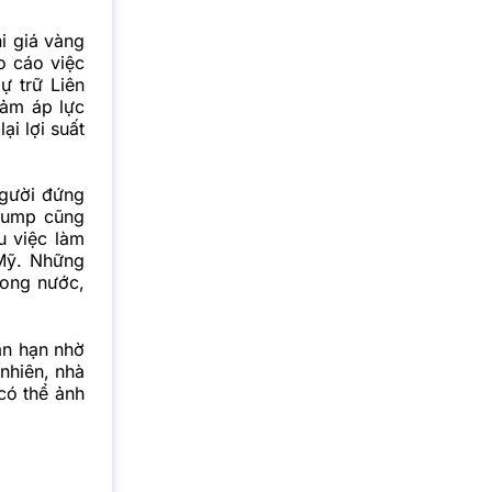
i giá vàng
o cáo việc
ự trữ Liên
iảm áp lực
ại lợi suất
người đứng
rump cũng
u việc làm
 Mỹ. Những
rong nước,
ắn hạn nhờ
 nhiên, nhà
có thể ảnh