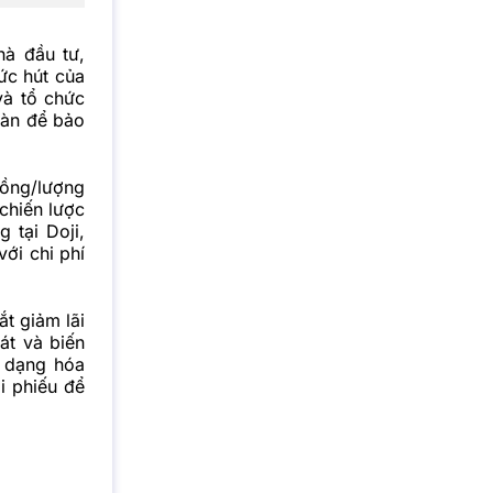
hà đầu tư
,
ức hút của
và tổ chức
oàn để bảo
đồng/lượng
chiến lược
 tại Doji,
ới chi phí
ắt giảm lãi
át và biến
a dạng hóa
i phiếu để