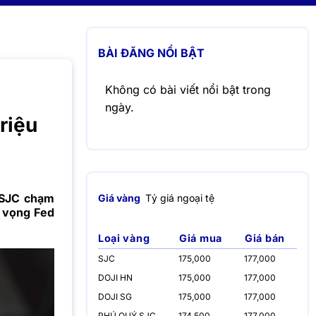
BÀI ĐĂNG NỔI BẬT
Không có bài viết nổi bật trong
ngày.
riệu
 SJC chạm
Giá vàng
Tỷ giá ngoại tệ
ỳ vọng Fed
Loại vàng
Giá mua
Giá bán
SJC
175,000
177,000
DOJI HN
175,000
177,000
DOJI SG
175,000
177,000
PHÚ QUÝ SJC
174,500
177,000