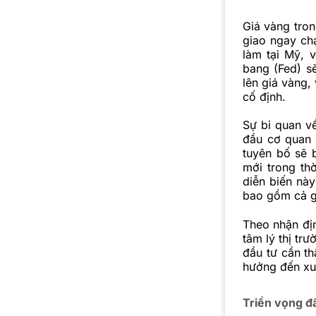
Giá vàng tron
giao ngay ch
làm tại Mỹ, 
bang (Fed) s
lên giá vàng,
cố định.
Sự bi quan v
đầu cơ quan 
tuyên bố sẽ 
mới trong thờ
diễn biến này
bao gồm cả g
Theo nhận địn
tâm lý thị tr
đầu tư cần th
hưởng đến xu 
Triển vọng đ