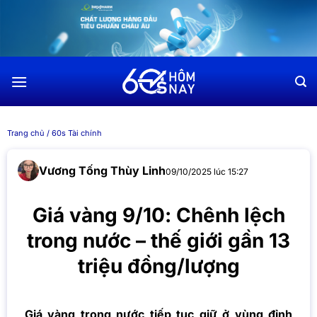
Chuyển
đến
nội
dung
Trang chủ
/
60s Tài chính
Vương Tống Thùy Linh
09/10/2025 lúc 15:27
Giá vàng 9/10: Chênh lệch
trong nước – thế giới gần 13
triệu đồng/lượng
Giá vàng trong nước tiếp tục giữ ở vùng đỉnh