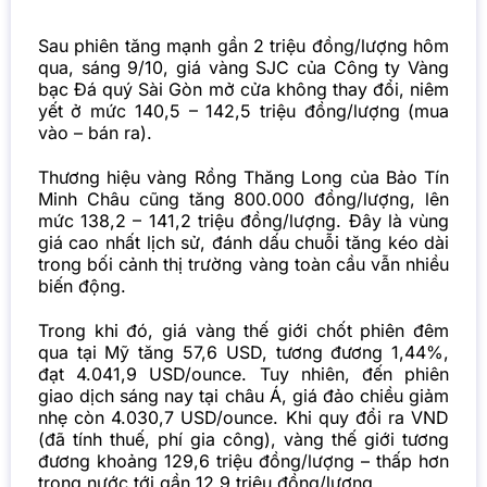
Sau phiên tăng mạnh gần 2 triệu đồng/lượng hôm
qua, sáng 9/10, giá vàng SJC của Công ty Vàng
bạc Đá quý Sài Gòn mở cửa không thay đổi, niêm
yết ở mức 140,5 – 142,5 triệu đồng/lượng (mua
vào – bán ra).
Thương hiệu vàng Rồng Thăng Long của Bảo Tín
Minh Châu cũng tăng 800.000 đồng/lượng, lên
mức 138,2 – 141,2 triệu đồng/lượng. Đây là vùng
giá cao nhất lịch sử, đánh dấu chuỗi tăng kéo dài
trong bối cảnh thị trường vàng toàn cầu vẫn nhiều
biến động.
Trong khi đó, giá vàng thế giới chốt phiên đêm
qua tại Mỹ tăng 57,6 USD, tương đương 1,44%,
đạt 4.041,9 USD/ounce. Tuy nhiên, đến phiên
giao dịch sáng nay tại châu Á, giá đảo chiều giảm
nhẹ còn 4.030,7 USD/ounce. Khi quy đổi ra VND
(đã tính thuế, phí gia công), vàng thế giới tương
đương khoảng 129,6 triệu đồng/lượng – thấp hơn
trong nước tới gần 12,9 triệu đồng/lượng.