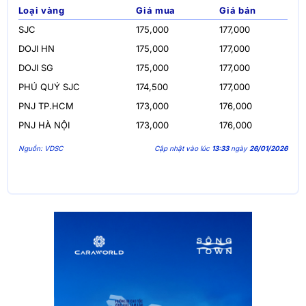
Loại vàng
Giá mua
Giá bán
SJC
175,000
177,000
DOJI HN
175,000
177,000
DOJI SG
175,000
177,000
PHÚ QUÝ SJC
174,500
177,000
PNJ TP.HCM
173,000
176,000
PNJ HÀ NỘI
173,000
176,000
Nguồn: VDSC
Cập nhật vào lúc
13:33
ngày
26/01/2026