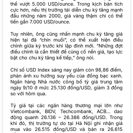
thể vượt 5.000 USD/ounce. Trong kịch bản tích
cực hơn, nếu thị trường tái diễn chu kỳ tăng mạnh
đầu những năm 2000, giá vàng thậm chí có thể
tiến gần 7.000 USD/ounce.
Tuy nhiên, ông cũng nhấn mạnh chu kỳ tăng giá
hiện tại đã “chín muồi”, có thể xuất hiện điều
chỉnh giữa kỳ trước khi lập đỉnh mới. “Những đợt
điều chỉnh là cần thiết để củng cố nền giá, tạo lực
bật cho chu kỳ tăng kế tiếp,” ông nói.
Chỉ số USD Index sáng nay giảm còn 98,86 điểm,
phản ánh xu hướng suy yếu của đồng bạc xanh.
Ngân hàng Nhà nước công bố tỷ giá trung tâm
ngày 9/10 ở mức 25.130 đồng/USD, giảm 3 đồng
so với hôm qua.
Tỷ giá tại các ngân hàng thương mại lớn như
Vietcombank, BIDV, Techcombank, ACB… dao
động quanh 26.136 – 26.386 đồng/USD. Trong
khi đó, thị trường tự do tại Hà Nội ghi nhận giá
mua vào 26.515 đồng/USD và bán ra 26.615