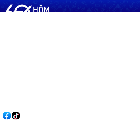
60shomnay.vn là trang mạng xã hội
chia sẻ thông tin hữu ích về xu hướng
tài chính, kinh doanh
Thông Tin
Điều khoản sử dụng
Quy Định Viết Bài
Liên hệ
Quảng cáo
60s Tài chính