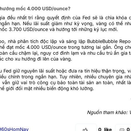
 hướng mốc 4.000 USD/ounce?
a đều nhất trí rằng quyết định của Fed sẽ là chìa khóa d
ngắn hạn. Nếu lãi suất giảm như kỳ vọng, vàng có thể n
mốc 3.700 USD/ounce và hướng tới những kỷ lục mới.
o, nhà phân tích độc lập và sáng lập BubbleBubble Repo
thể đạt mốc 4.000 USD/ounce trong tương lai gần. Ông ch
toàn cầu chậm lại, nguy cơ đình lạm và nhu cầu trú ẩn gia 
c cho xu hướng đi lên của vàng.
u Fed giữ nguyên lãi suất hoặc đưa ra tín hiệu thận trọng,
v
iều chỉnh trong ngắn hạn. Tuy nhiên, nhiều chuyên gia nh
 vẫn giữ vai trò công cụ bảo toàn tài sản an toàn, nhất là
thế giới đối mặt nhiều biến động khó lường.
Nguồn tham khảo:
#60sHomNay
0
0