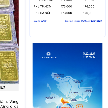
PNJ TP.HCM
173,000
176,000
PNJ HÀ NỘI
173,000
176,000
Nguồn: VDSC
Cập nhật vào lúc
13:33
ngày
26/01/2026
USD
giảm. Vàng
lượng ở cả