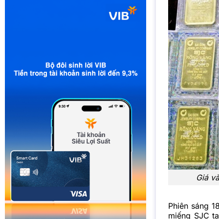
Giá v
Phiên sáng 18
miếng SJC tạ