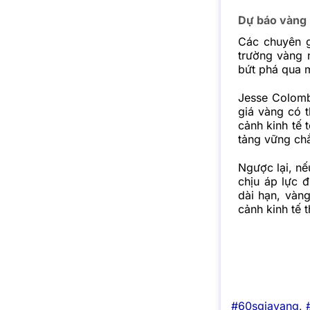
Dự báo vàng
Các chuyên gi
trường vàng 
bứt phá qua 
Jesse Colomb
giá vàng có 
cảnh kinh tế 
tảng vững chắ
Ngược lại, nế
chịu áp lực đ
dài hạn, vàng
cảnh kinh tế 
#60sgiavang
,