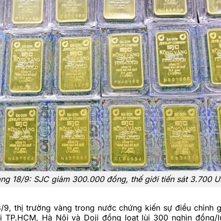
àng 18/9: SJC giảm 300.000 đồng, thế giới tiến sát 3.700 
/9, thị trường vàng trong nước chứng kiến sự điều chỉnh 
i TP.HCM, Hà Nội và Doji đồng loạt lùi 300 nghìn đồng/