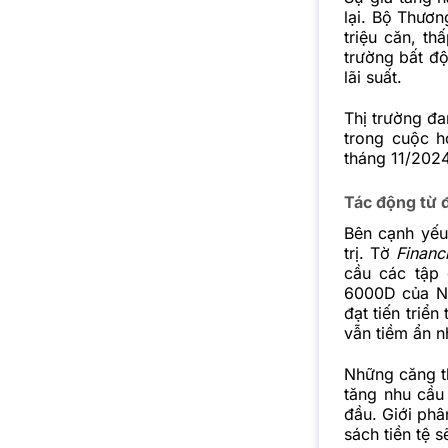
lại. Bộ Thươ
triệu căn, th
trường bất đ
lãi suất.
Thị trường đa
trong cuộc h
tháng 11/2024
Tác động từ đ
Bên cạnh yếu 
trị. Tờ
Financ
cầu các tập
6000D của Nv
đạt tiến triể
vẫn tiềm ẩn n
Những căng t
tăng nhu cầu 
đầu. Giới phâ
sách tiền tệ s