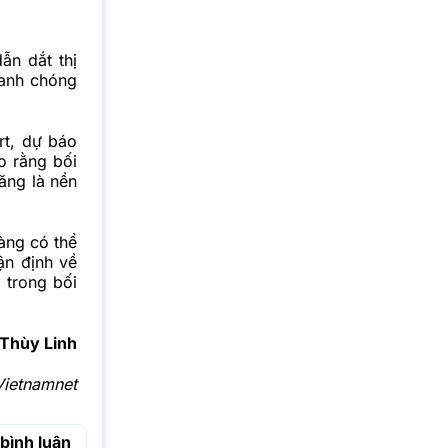
ẫn dắt thị
hanh chóng
rt, dự báo
o rằng bối
tăng là nền
àng
có thể
ận định về
 trong bối
Thùy Linh
Vietnamnet
bình luận