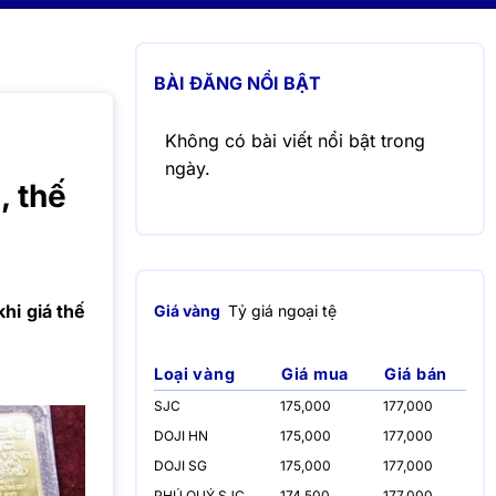
BÀI ĐĂNG NỔI BẬT
Không có bài viết nổi bật trong
ngày.
, thế
hi giá thế
Giá vàng
Tỷ giá ngoại tệ
Loại vàng
Giá mua
Giá bán
SJC
175,000
177,000
DOJI HN
175,000
177,000
DOJI SG
175,000
177,000
PHÚ QUÝ SJC
174,500
177,000