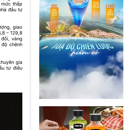
à mức thấp
nhà đầu tư
ượng, giao
,8 – 129,8
 đổi, vàng
n độ chênh
chuyên gia
ầu tư điều