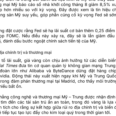
ng mại Mỹ báo cáo số nhà khởi công tháng 8 giảm 8,5% x
ấp hơn nhiều so với kỳ vọng. Đây được xem là tín hiệu ch
ộng sản Mỹ suy yếu, góp phần củng cố kỳ vọng Fed sẽ sớ
ng đặt cược rằng Fed sẽ hạ lãi suất cơ bản thêm 0,25 điểm
ọp FOMC. Nếu điều này xảy ra, đây sẽ là lần giảm đầu 
, đánh dấu bước ngoặt chính sách tiền tệ của Mỹ.
ịa chính trị và thương mại
tố lãi suất, giá vàng còn chịu ảnh hưởng từ các diễn biến
ial Times
đưa tin cơ quan quản lý không gian mạng Trun
 đoàn lớn như Alibaba và ByteDance dừng đặt hàng chi
idia. Động thái này xuất hiện ngay khi Mỹ và Trung Quố
n trong đàm phán thương mại tại Madrid, cho thấy môi trườn
hiều bất ổn.
hẳng công nghệ và thương mại Mỹ – Trung được nhận định 
tìm đến các tài sản trú ẩn an toàn, trong đó vàng là lựa
n tích cho rằng sự kết hợp giữa rủi ro địa chính trị và biến
ẽ tiếp tục tạo lực đẩy cho kim loại quý trong thời gian tới.