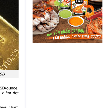
USD
USD/ounce,
i điểm đạt
 hiệu chậm