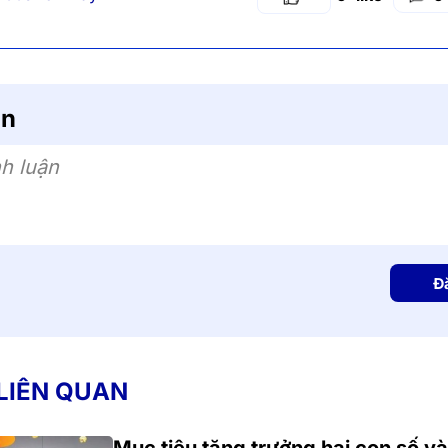
ận
h luận
Đ
 LIÊN QUAN
Mục tiêu tăng trưởng hai con số và