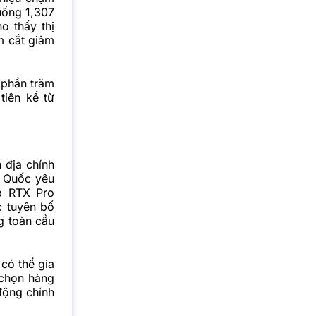
uống 1,307
o thấy thị
m cắt giảm
 phần trăm
tiên kể từ
 địa chính
g Quốc yêu
p RTX Pro
c tuyên bố
g toàn cầu
có thể gia
 chọn hàng
 động chính