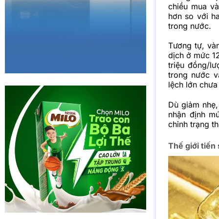
chiều mua và
hơn so với h
trong nước.
Tương tự, và
dịch ở mức 12
triệu đồng/lư
trong nước v
lệch lớn chưa
Dù giảm nhẹ,
nhận định mứ
chỉnh trạng t
Thế giới tiến