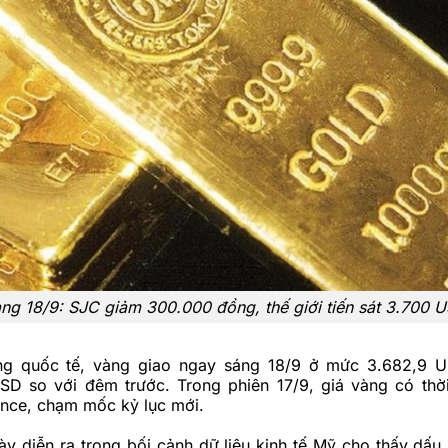
àng 18/9: SJC giảm 300.000 đồng, thế giới tiến sát 3.700 
ờng quốc tế, vàng giao ngay sáng 18/9 ở mức 3.682,9 
SD so với đêm trước. Trong phiên 17/9, giá vàng có thờ
nce, chạm mốc kỷ lục mới.
ày diễn ra trong bối cảnh dữ liệu kinh tế Mỹ cho thấy dấu