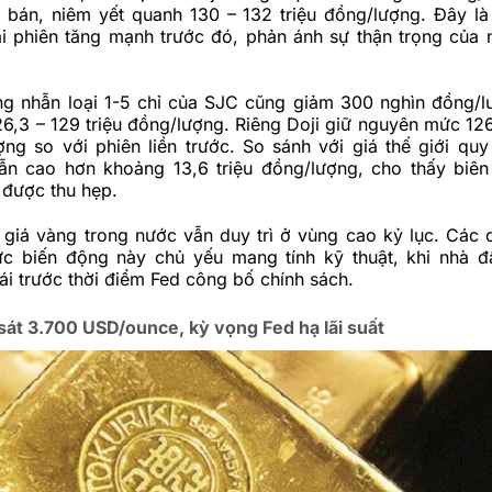
 bán, niêm yết quanh 130 – 132 triệu đồng/lượng. Đây l
ai phiên tăng mạnh trước đó, phản ánh sự thận trọng của 
ng nhẫn loại 1-5 chỉ của SJC cũng giảm 300 nghìn đồng/l
6,3 – 129 triệu đồng/lượng. Riêng Doji giữ nguyên mức 126
ợng so với phiên liền trước. So sánh với giá thế giới quy
ẫn cao hơn khoảng 13,6 triệu đồng/lượng, cho thấy biê
 được thu hẹp.
 giá vàng trong nước vẫn duy trì ở vùng cao kỷ lục. Các 
c biến động này chủ yếu mang tính kỹ thuật, khi nhà đ
hái trước thời điểm Fed công bố chính sách.
 sát 3.700 USD/ounce, kỳ vọng Fed hạ lãi suất