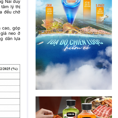
ng Nai duy
tâm lý thị
ua đều chờ
à cao, góp
 giá neo ở
ng dân lựa