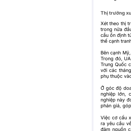
Thị trường xu
Xét theo thị t
trong nửa đầ
cầu ổn định t
thế cạnh tran
Bên cạnh Mỹ,
Trong đó, UA
Trung Quốc c
với các tháng
phụ thuộc vào
Ở góc độ doa
nghiệp lớn, 
nghiệp này đ
phán giá, gó
Việc cơ cấu 
ra yêu cầu v
đảm nguồn cu