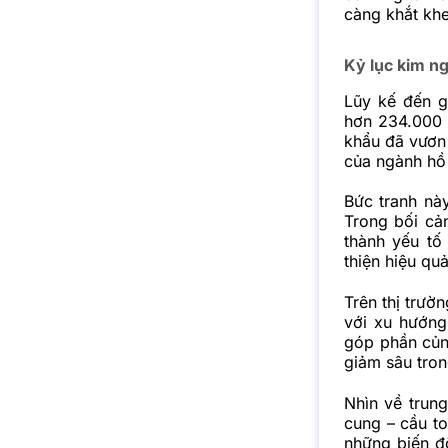
càng khắt khe
Kỷ lục kim ng
Lũy kế đến g
hơn 234.000 
khẩu đã vươn 
của ngành hồ 
Bức tranh này
Trong bối cả
thành yếu tố 
thiện hiệu qu
Trên thị trườ
với xu hướng
góp phần củn
giảm sâu tron
Nhìn về trung
cung – cầu to
những biến đ