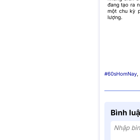
đang tạo ra n
một chu kỳ p
lượng.
#60sHomNay
,
Bình lu
Nhập bìn