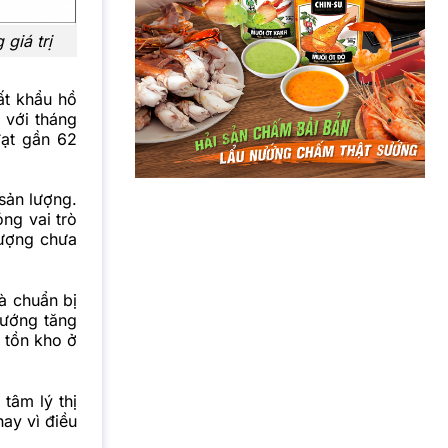
 giá trị
ất khẩu hồ
 với tháng
đạt gần 62
sản lượng.
óng vai trò
lượng chưa
à chuẩn bị
hướng tăng
 tồn kho ở
tâm lý thị
hay vì điều