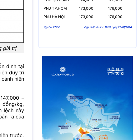
PNJ TP.HCM
173,000
176,000
PNJ HÀ NỘI
173,000
176,000
Nguồn: VDSC
Cập nhật vào lúc
13:33
ngày
26/01/2026
 giá trị
n định tại
iện duy trì
 cảnh niên
147.000 –
 đồng/kg,
h lệch này
 bán ra của
iên trước.