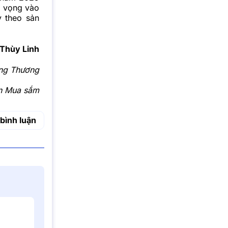
ỳ vọng vào
y theo sản
Thùy Linh
ng Thương
ến Mua sắm
bình luận