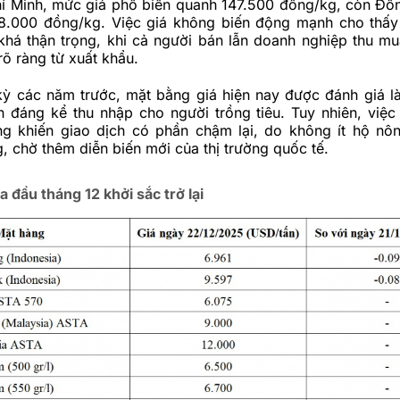
hí Minh, mức giá phổ biến quanh 147.500 đồng/kg, còn Đồ
48.000 đồng/kg. Việc giá không biến động mạnh cho thấy 
khá thận trọng, khi cả người bán lẫn doanh nghiệp thu m
rõ ràng từ xuất khẩu.
kỳ các năm trước, mặt bằng giá hiện nay được đánh giá l
n đáng kể thu nhập cho người trồng tiêu. Tuy nhiên, việc
g khiến giao dịch có phần chậm lại, do không ít hộ nô
, chờ thêm diễn biến mới của thị trường quốc tế.
 đầu tháng 12 khởi sắc trở lại