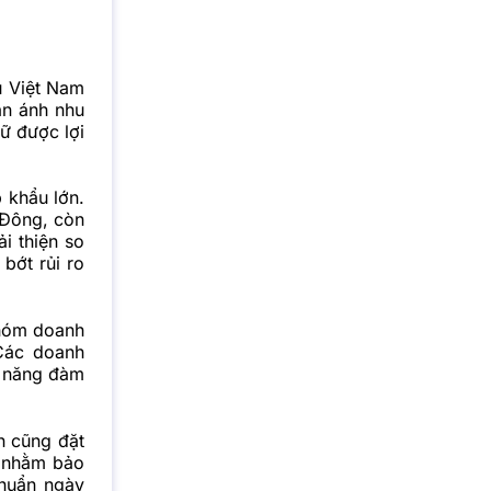
êu Việt Nam
ản ánh nhu
iữ được lợi
 khẩu lớn.
 Đông, còn
i thiện so
bớt rủi ro
nhóm doanh
 Các doanh
ả năng đàm
n cũng đặt
, nhằm bảo
chuẩn ngày