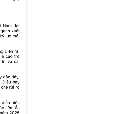
ệt Nam đạt
ngạch xuất
kỷ lục mới
g diễn ra.
iá cao trở
trị và cải
ày gần đây,
. Điều này
chế rủi ro
 diễn biến
còn tiềm ẩn
g năm 2025