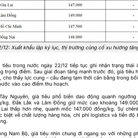
2/12: Xuất khẩu lập kỷ lục, thị trường củng cố xu hướng tăng
 tiêu trong nước ngày 22/12 tiếp tục ghi nhận trạng thái ổ
g trọng điểm. Sau giai đoạn tăng mạnh trước đó, giá tiêu h
 cho thấy lực cung – cầu đang tạm thời cân bằng trong bối
bước vào cao điểm thu hoạch.
Tây Nguyên, giá tiêu phổ biến dao động quanh ngưỡng 
g/kg. Đắk Lắk và Lâm Đồng giữ mức cao khoảng 149.000
a Lai thấp hơn nhẹ, quanh mốc 147.000 đồng/kg. Sự chên
 biệt về chất lượng hàng hóa, chi phí logistics và tiến độ
ơng.
ng Nam Bộ, giá tiêu nhìn chung đi ngang so với những ph