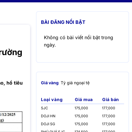
BÀI ĐĂNG NỔI BẬT
Không có bài viết nổi bật trong
ngày.
trường
o, hồ tiêu
Giá vàng
Tỷ giá ngoại tệ
Loại vàng
Giá mua
Giá bán
SJC
175,000
177,000
DOJI HN
175,000
177,000
DOJI SG
175,000
177,000
PHÚ QUÝ SJC
174,500
177,000