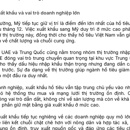
ất khẩu và vai trò doanh nghiệp lớn
rường, Mỹ tiếp tục giữ vị trí là điểm đến lớn nhất của hồ ti
u tháng 12. Việc xuất khẩu sang Mỹ duy trì ở mức cao ph
ừ thị trường này, đồng thời cho thấy hồ tiêu Việt Nam vẫn g
h về chất lượng và chuỗi cung ứng.
 UAE và Trung Quốc cũng nằm trong nhóm thị trường nhập
E đóng vai trò trung chuyển quan trọng tại khu vực Trung
ho thấy dấu hiệu nhập khẩu thận trọng nhưng đang dần cả
 trước. Sự đa dạng về thị trường giúp ngành hồ tiêu giảm 
 một đầu ra duy nhất.
nh nghiệp, xuất khẩu hồ tiêu vẫn tập trung chủ yếu vào 
có hệ thống thu mua và mạng lưới thị trường ổn định.
óng vai trò dẫn dắt, không chỉ về sản lượng mà còn về kh
p phần giữ mặt bằng giá xuất khẩu ở mức cao.
xuất khẩu tiếp tục nghiêng về các doanh nghiệp quy mô lớ
ề liên kết chuỗi chặt chẽ hơn với nông dân và hợp tác xã
ng ổn định, truy xuất nguồn gốc và đáp ứng các tiêu 