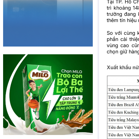
Tại TP. Hồ C
trì khoảng 1
trường đang 
thêm tín hiệu 
So với cùng 
phần cải thiệ
vùng cao cũn
chọn giữ hàng
Xuất khẩu nửa