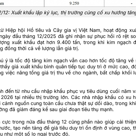
2/12: Xuất khẩu lập kỷ lục, thị trường củng cố xu hướng tăng
từ Hiệp hội Hồ tiêu và Cây gia vị Việt Nam, hoạt động xu
 ngày đầu tháng 12/2025 đã ghi nhận sự phục hồi rõ rệt so
lượng xuất khẩu đạt hơn 9.400 tấn, trong khi kim ngạch 
g đồng thời cả về lượng lẫn giá trị.
ú ý là tốc độ tăng kim ngạch vẫn cao hơn tốc độ tăng về 
thấy giá xuất khẩu bình quân tiếp tục duy trì ở mức cao, đ
ng việc nâng tổng giá trị thu về cho ngành, bất chấp khối 
nh đến từ nhu cầu nhập khẩu phục vụ tiêu dùng cuối năm v
2026 tại nhiều thị trường lớn. Các nhà nhập khẩu có xu 
 cảnh nguồn cung toàn cầu chưa thật sự dồi dào, trong khi
ường đã giảm đáng kể sau giai đoạn tiêu thụ mạnh.
h cực trong nửa đầu tháng 12 cũng phần nào giúp cải thiện 
nước, tạo nền tảng để giá tiêu duy trì ổn định ở vùng cao, t
u như một số lo ngại trước đó.