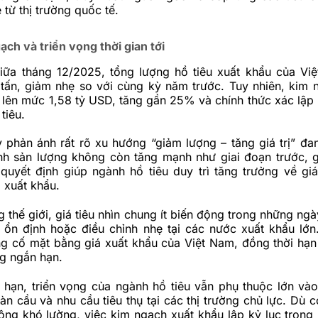
 từ thị trường quốc tế.
ạch và triển vọng thời gian tới
iữa tháng 12/2025, tổng lượng hồ tiêu xuất khẩu của Vi
tấn, giảm nhẹ so với cùng kỳ năm trước. Tuy nhiên, kim 
lên mức 1,58 tỷ USD, tăng gần 25% và chính thức xác lập 
tiêu.
 phản ánh rất rõ xu hướng “giảm lượng – tăng giá trị” đan
nh sản lượng không còn tăng mạnh như giai đoạn trước, g
quyết định giúp ngành hồ tiêu duy trì tăng trưởng về giá 
ả xuất khẩu.
ng thế giới, giá tiêu nhìn chung ít biến động trong những ng
 ổn định hoặc điều chỉnh nhẹ tại các nước xuất khẩu lớn
g cố mặt bằng giá xuất khẩu của Việt Nam, đồng thời hạn 
g ngắn hạn.
 hạn, triển vọng của ngành hồ tiêu vẫn phụ thuộc lớn vào
àn cầu và nhu cầu tiêu thụ tại các thị trường chủ lực. Dù 
ộng khó lường, việc kim ngạch xuất khẩu lập kỷ lục tron