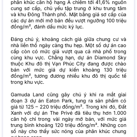
phân khúc căn hộ hạng A chiếm tới 41,6% nguồn
cung sơ cấp, chủ yếu tập trung ở khu trung tâm
và khu Đông Thành phố. Mặt bằng giá sơ cấp của
các dự án mới mở bán đều vượt ngưỡng 100 triệu
đồng/m², đánh dấu mức kỷ lục.
Đáng chú ý, khoảng cách giá giữa chung cư và
nhà liền thổ ngày càng thu hẹp. Một số dự án cao
cấp còn có mức giá vượt qua cả nhà phố trong
cùng khu vực. Chẳng hạn, dự án Diamond Sky
thuộc Khu đô thị Vạn Phúc City đang được chào
bán với mức giá dự kiến khoảng 130 triệu
đồng/m², tương đương nhiều khu đô thị quốc tế
trong khu vực.
Gamuda Land cũng gây chú ý khi ra mắt giai
đoạn 3 dự án Eaton Park, tung ra sản phẩm có
giá từ 125 – 220 triệu đồng/m². Trong khi đó, Đất
Xanh với dự án The Privé đã tiêu thụ hơn 1.000
căn hộ chỉ trong vài ngày mở bán, với mức giá
trung bình khoảng 120 triệu đồng/m². Những con
số này cho thấy sức nóng của phân khúc
chung