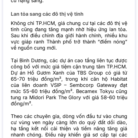
cư
hạng sang.
Lan tỏa sang các đô thị vệ tinh
Không chỉ TP.HCM, giá
chung cư tại các đô thị vệ
tinh cũng đang tăng mạnh nhờ hiệu ứng lan tỏa.
Sau khi điều chỉnh địa giới hành chính, nhiều khu
vực giáp ranh Thành phố trở thành “điểm nóng”
về nguồn cung mới.
Tại Bình Dương, các dự án cao tầng liên tục được
công bố với mức giá tiệm cận trung tâm TP.HCM.
Dự án Hồ Gươm Xanh của TBS Group có giá từ
65-70 triệu đồng/m², trong khi căn hộ Habitat
của liên doanh VSIP – Sembcorp Gateway đạt
mức 55-60 triệu đồng/m². Becamex Tokyu cũng
tung ra Midori Park The Glory với giá 58-60 triệu
đồng/m².
Theo các chuyên gia, dòng vốn đầu tư vào chung
cư
vùng ven ngày càng lớn do quỹ đất dồi dào,
hạ tầng kết nối cải thiện và tiềm năng tăng giá
nhanh chóng. Điều này khiến giá sơ cấp tại các