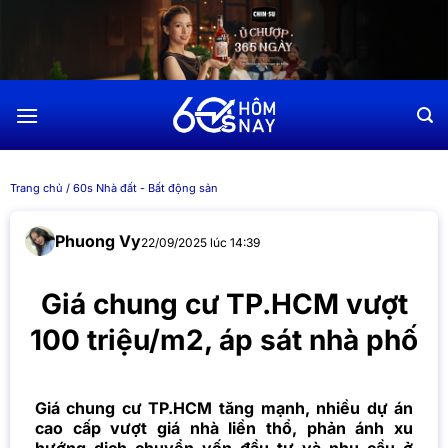
Chuyển
đến
nội
dung
Trang chủ
/
60s Nhà đất - Bất động sản
Phuong Vy
22/09/2025 lúc 14:39
Giá chung cư TP.HCM vượt
100 triệu/m2, áp sát nhà phố
Giá chung cư TP.HCM tăng mạnh, nhiều dự án
cao cấp vượt giá nhà liền thổ, phản ánh xu