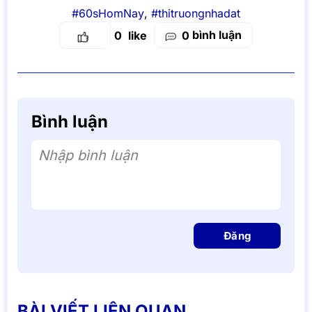
#60sHomNay
,
#thitruongnhadat
bình luận
0
0
Bình luận
Nhập bình luận
Đăng
BÀI VIẾT LIÊN QUAN