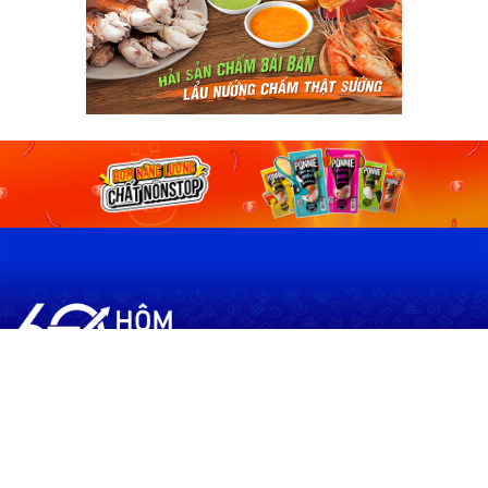
60shomnay.vn là trang mạng xã hội
chia sẻ thông tin hữu ích về xu hướng
tài chính, kinh doanh
Thông Tin