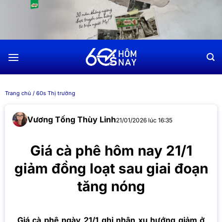
Chuyển
đến
nội
dung
Trang chủ
/
60s Thị trường
Vương Tống Thùy Linh
21/01/2026 lúc 16:35
Giá cà phê hôm nay 21/1
giảm đồng loạt sau giai đoạn
tăng nóng
Giá cà phê ngày 21/1 ghi nhận xu hướng giảm ở