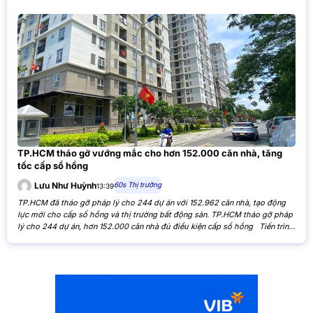
TP.HCM tháo gỡ vướng mắc cho hơn 152.000 căn nhà, tăng
tốc cấp sổ hồng
60s Thị trường
Lưu Như Huỳnh
13:39
TP.HCM đã tháo gỡ pháp lý cho 244 dự án với 152.962 căn nhà, tạo động
lực mới cho cấp sổ hồng và thị trường bất động sản. TP.HCM tháo gỡ pháp
lý cho 244 dự án, hơn 152.000 căn nhà đủ điều kiện cấp sổ hồng Tiến trình
xử lý các tồn đọng