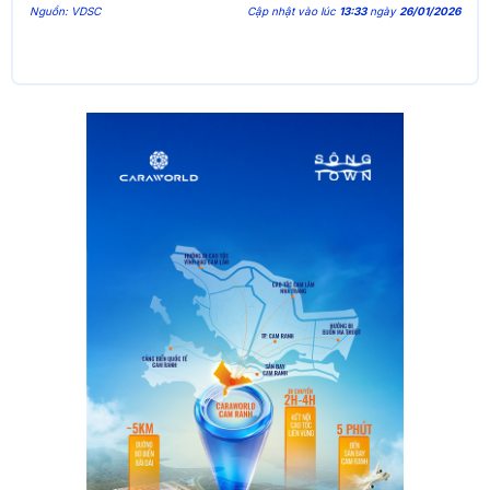
Nguồn: VDSC
Cập nhật vào lúc
13:33
ngày
26/01/2026