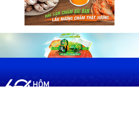
60shomnay.vn là trang mạng xã hội
chia sẻ thông tin hữu ích về xu hướng
tài chính, kinh doanh
Thông Tin