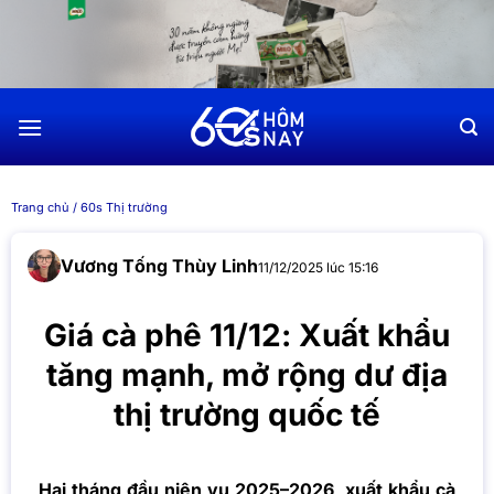
Chuyển
đến
nội
dung
Trang chủ
/
60s Thị trường
Vương Tống Thùy Linh
11/12/2025 lúc 15:16
Giá cà phê 11/12: Xuất khẩu
tăng mạnh, mở rộng dư địa
thị trường quốc tế
Hai tháng đầu niên vụ 2025–2026, xuất khẩu cà