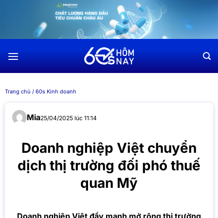
Chuyển
đến
nội
dung
Trang chủ
/
60s Kinh doanh
Mia
25/04/2025 lúc 11:14
Doanh nghiệp Việt chuyển
dịch thị trường đối phó thuế
quan Mỹ
Doanh nghiệp Việt đẩy mạnh mở rộng thị trường