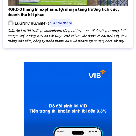
KQKD 6 tháng Imexpharm: lợi nhuận tăng trưởng tích cực,
doanh thu hồi phục
60s Kinh doanh
Lưu Như Huỳnh
14:46
Giữa áp lực thị trường, Imexpharm từng bước phục hồi đà tăng trưởng. Lợi
nhuận Quý 2 tăng 15% so với Quý 1 nhờ tối ưu vận hành và chi phí. Lũy kế 6
tháng đầu năm, công ty hoàn thành 44% kế hoạch lợi nhuận, bám sát mục
tiêu cả năm. Theo Báo cáo