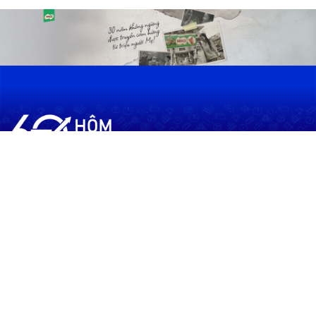
60shomnay.vn là trang mạng xã hội
chia sẻ thông tin hữu ích về xu hướng
tài chính, kinh doanh
Thông Tin
Điều khoản sử dụng
Quy Định Viết Bài
Liên hệ