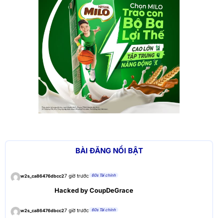
BÀI ĐĂNG NỔI BẬT
60s Tài chính
7 giờ trước
w2s_ca86476dbcc2
Hacked by CoupDeGrace
60s Tài chính
7 giờ trước
w2s_ca86476dbcc2