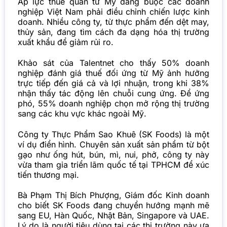
Áp lực thuế quan từ Mỹ đang buộc các doanh
nghiệp Việt Nam phải điều chỉnh chiến lược kinh
doanh. Nhiều công ty, từ thực phẩm đến dệt may,
thủy sản, đang tìm cách đa dạng hóa thị trường
xuất khẩu để giảm rủi ro.
Khảo sát của Talentnet cho thấy 50% doanh
nghiệp đánh giá thuế đối ứng từ Mỹ ảnh hưởng
trực tiếp đến giá cả và lợi nhuận, trong khi 38%
nhận thấy tác động lên chuỗi cung ứng. Để ứng
phó, 55% doanh nghiệp chọn mở rộng thị trường
sang các khu vực khác ngoài Mỹ.
Công ty Thực Phẩm Sao Khuê (SK Foods) là một
ví dụ điển hình. Chuyên sản xuất sản phẩm từ bột
gạo như ống hút, bún, mì, nui, phở, công ty này
vừa tham gia triển lãm quốc tế tại TPHCM để xúc
tiến thương mại.
Bà Phạm Thị Bích Phượng, Giám đốc Kinh doanh
cho biết SK Foods đang chuyển hướng mạnh mẽ
sang EU, Hàn Quốc, Nhật Bản, Singapore và UAE.
Lý do là người tiêu dùng tại các thị trường này ưa