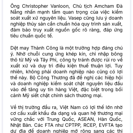
Ông Christopher Vanloon, Chủ tịch Amcham Đà
Nẵng nhấn mạnh tầm quan trọng của việc kiểm
soát xuất xứ nguyên liệu. Vasep cũng lưu ý doanh
nghiệp thủy sản cần chuẩn hóa quy trình sản xuất,
đảm bảo truy xuất nguồn gốc rõ ràng, đáp ứng
tiêu chuẩn quốc tế.
Dệt may Thành Công là một trường hợp đáng chú
ý. Nhờ chuỗi cung ứng khép kín, chỉ nhập bông
thô từ Mỹ và Tây Phi, công ty tránh được rủi ro về
xuất xứ và duy trì điều kiện thuế thuận lợi. Tuy
nhiên, không phải doanh nghiệp nào cũng có lợi
thế này. Bộ Công Thương đã đề nghị các hiệp hội
và doanh nghiệp kiểm soát chặt nguyên liệu đầu
vào để tăng uy tín hàng Việt, đặc biệt trong bối
cảnh Mỹ siết chặt chính sách thương mại.
Về thị trường đầu ra, Việt Nam có lợi thế lớn nhờ
cơ cấu xuất khẩu đa dạng và quan hệ thương mại
vững chắc với Trung Quốc, ASEAN, Hàn Quốc,
Nhật Bản. Các FTA như CPTPP, RCEP, EVFTA tạo
dư địa để doanh nghiệp mở rộng sang các thị