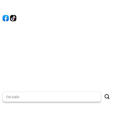
Quảng cáo
60s Tài chính
60s Kinh doanh
60s Thị trường
60s Chứng khoán
Cộng đồng
Giấy phép thiết lập Mạng xã hội số: 201/GP-BTTT, do Bộ thông
tin và Truyền thông cấp ngày 23/07/2024