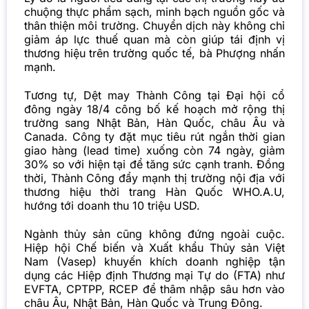
chuộng thực phẩm sạch, minh bạch nguồn gốc và
thân thiện môi trường. Chuyển dịch này không chỉ
giảm áp lực thuế quan mà còn giúp tái định vị
thương hiệu trên trường quốc tế, bà Phượng nhấn
mạnh.
Tương tự, Dệt may Thành Công tại Đại hội cổ
đông ngày 18/4 công bố kế hoạch mở rộng thị
trường sang Nhật Bản, Hàn Quốc, châu Âu và
Canada. Công ty đặt mục tiêu rút ngắn thời gian
giao hàng (lead time) xuống còn 74 ngày, giảm
30% so với hiện tại để tăng sức cạnh tranh. Đồng
thời, Thành Công đẩy mạnh thị trường nội địa với
thương hiệu thời trang Hàn Quốc WHO.A.U,
hướng tới doanh thu 10 triệu USD.
Ngành thủy sản cũng không đứng ngoài cuộc.
Hiệp hội Chế biến và Xuất khẩu Thủy sản Việt
Nam (Vasep) khuyến khích doanh nghiệp tận
dụng các Hiệp định Thương mại Tự do (FTA) như
EVFTA, CPTPP, RCEP để thâm nhập sâu hơn vào
châu Âu, Nhật Bản, Hàn Quốc và Trung Đông.