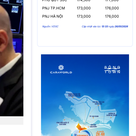
PNJ TP.HCM
173,000
176,000
PNJ HÀ NỘI
173,000
176,000
Nguồn: VDSC
Cập nhật vào lúc
13:33
ngày
26/01/2026