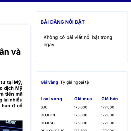
BÀI ĐĂNG NỔI BẬT
Không có bài viết nổi bật trong
ngày.
ân và
n
tư tại Mỹ,
Giá vàng
Tỷ giá ngoại tệ
o dịch Mỹ
và tiền mã
Loại vàng
Giá mua
Giá bán
 lại nhiều
i hạn ở cổ
SJC
175,000
177,000
DOJI HN
175,000
177,000
DOJI SG
175,000
177,000
PHÚ QUÝ SJC
174,500
177,000