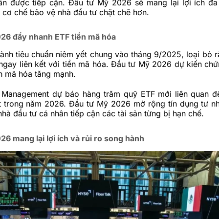
ân được tiếp cận. Đầu tư Mỹ 2026 sẽ mang lại lợi ích đ
 cơ chế bảo vệ nhà đầu tư chặt chẽ hơn.
26 đẩy nhanh ETF tiền mã hóa
nh tiêu chuẩn niêm yết chung vào tháng 9/2025, loại bỏ r
ngay liên kết với tiền mã hóa. Đầu tư Mỹ 2026 dự kiến chứ
ền mã hóa tăng mạnh.
t Management dự báo hàng trăm quỹ ETF mới liên quan đ
t trong năm 2026. Đầu tư Mỹ 2026 mở rộng tín dụng tư nh
hà đầu tư cá nhân tiếp cận các tài sản từng bị hạn chế.
6 mang lại lợi ích và rủi ro song hành