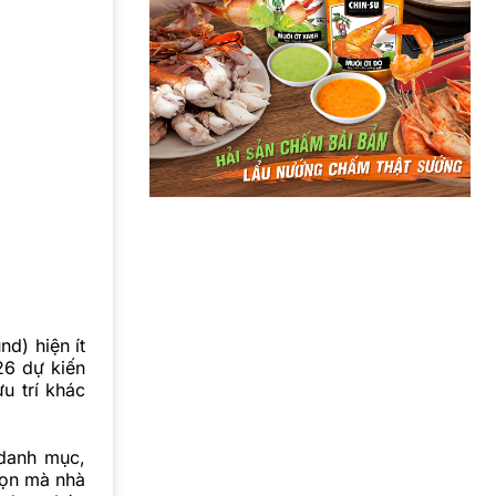
nd) hiện ít
26 dự kiến
u trí khác
 danh mục,
họn mà nhà