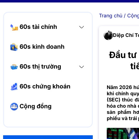
Trang chủ
/
Cộng
60s tài chính
Diệp Chí T
60s kinh doanh
Đầu tư
ti
60s thị trường
60s chứng khoán
Năm 2026 hứa
khi chính q
(SEC) thúc đ
Cộng đồng
hóa cho nhà 
sản phẩm hơn
phiếu và trái