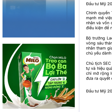
Đầu tư Mỹ 20
Chính quyền 
mạnh mẽ việc
nhân và vốn 
điều kiện để 
Bộ trưởng La
vòng sáu thá
nhân tham gia
chủ yếu dành 
Chủ tịch SEC 
tự và hiệu q
chỉ mở rộng 
đưa ra quyết 
Đầu tư Mỹ 20