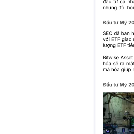
đầu tư cá nh
nhưng đòi hỏi
Đầu tư Mỹ 20
SEC đã ban hà
với ETF giao 
lượng ETF ti
Bitwise Asse
hóa sẽ ra mắ
mã hóa giúp n
Đầu tư Mỹ 202