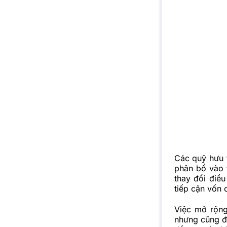
Các quỹ hưu t
phân bổ vào t
thay đổi điều
tiếp cận vốn 
Việc mở rộng
nhưng cũng đặ