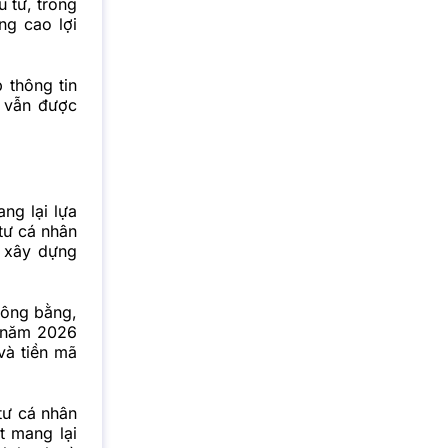
 tư, trong
ng cao lợi
 thông tin
 vẫn được
ng lại lựa
tư cá nhân
ó xây dựng
công bằng,
, năm 2026
và tiền mã
tư cá nhân
t mang lại