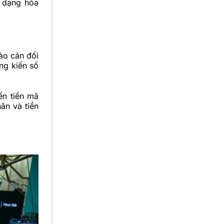
a dạng hóa
ào cản đối
ng kiến số
ến tiền mã
ân và tiền