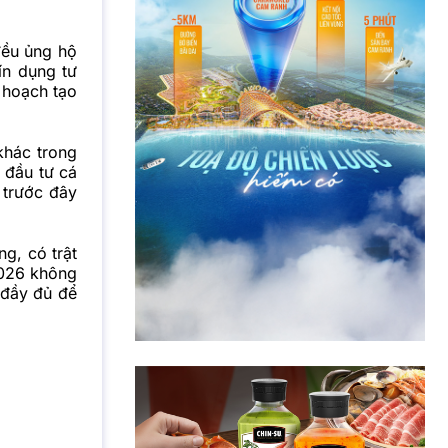
đều ủng hộ
ín dụng tư
 hoạch tạo
khác trong
 đầu tư cá
 trước đây
g, có trật
2026 không
 đầy đủ để