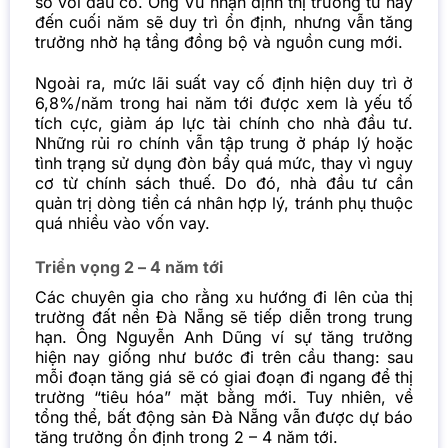
so với đầu cơ. Ông Vũ nhận định thị trường từ nay
đến cuối năm sẽ duy trì ổn định, nhưng vẫn tăng
trưởng nhờ hạ tầng đồng bộ và nguồn cung mới.
Ngoài ra, mức lãi suất vay cố định hiện duy trì ở
6,8%/năm trong hai năm tới được xem là yếu tố
tích cực, giảm áp lực tài chính cho nhà đầu tư.
Những rủi ro chính vẫn tập trung ở pháp lý hoặc
tình trạng sử dụng đòn bẩy quá mức, thay vì nguy
cơ từ chính sách thuế. Do đó, nhà đầu tư cần
quản trị dòng tiền cá nhân hợp lý, tránh phụ thuộc
quá nhiều vào vốn vay.
Triển vọng 2 – 4 năm tới
Các chuyên gia cho rằng xu hướng đi lên của thị
trường đất nền Đà Nẵng sẽ tiếp diễn trong trung
hạn. Ông Nguyễn Anh Dũng ví sự tăng trưởng
hiện nay giống như bước đi trên cầu thang: sau
mỗi đoạn tăng giá sẽ có giai đoạn đi ngang để thị
trường “tiêu hóa” mặt bằng mới. Tuy nhiên, về
tổng thể, bất động sản Đà Nẵng vẫn được dự báo
tăng trưởng ổn định trong 2 – 4 năm tới.