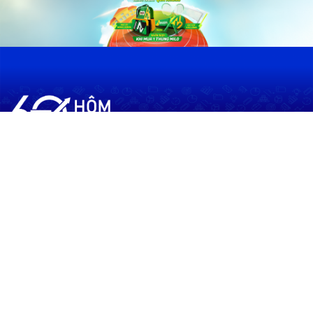
60shomnay.vn là trang mạng xã hội
chia sẻ thông tin hữu ích về xu hướng
tài chính, kinh doanh
Thông Tin
Điều khoản sử dụng
Quy Định Viết Bài
Liên hệ