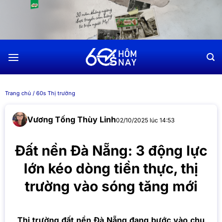
Chuyển
đến
nội
dung
Trang chủ
/
60s Thị trường
Vương Tống Thùy Linh
02/10/2025 lúc 14:53
Đất nền Đà Nẵng: 3 động lực
lớn kéo dòng tiền thực, thị
trường vào sóng tăng mới
Thị trường đất nền Đà Nẵng đang bước vào chu