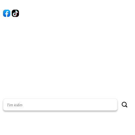
Quảng cáo
60s Tài chính
60s Kinh doanh
60s Thị trường
60s Chứng khoán
Cộng đồng
Giấy phép thiết lập Mạng xã hội số: 201/GP-BTTT, do Bộ thông
tin và Truyền thông cấp ngày 23/07/2024