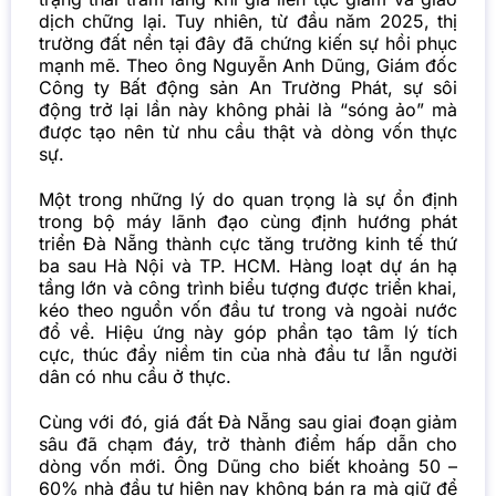
dịch chững lại. Tuy nhiên, từ đầu năm 2025, thị
trường đất nền tại đây đã chứng kiến sự hồi phục
mạnh mẽ. Theo ông Nguyễn Anh Dũng, Giám đốc
Công ty Bất động sản An Trường Phát, sự sôi
động trở lại lần này không phải là “sóng ảo” mà
được tạo nên từ nhu cầu thật và dòng vốn thực
sự.
Một trong những lý do quan trọng là sự ổn định
trong bộ máy lãnh đạo cùng định hướng phát
triển Đà Nẵng thành cực tăng trưởng kinh tế thứ
ba sau Hà Nội và TP. HCM. Hàng loạt dự án hạ
tầng lớn và công trình biểu tượng được triển khai,
kéo theo nguồn vốn đầu tư trong và ngoài nước
đổ về. Hiệu ứng này góp phần tạo tâm lý tích
cực, thúc đẩy niềm tin của nhà đầu tư lẫn người
dân có nhu cầu ở thực.
Cùng với đó, giá đất Đà Nẵng sau giai đoạn giảm
sâu đã chạm đáy, trở thành điểm hấp dẫn cho
dòng vốn mới. Ông Dũng cho biết khoảng 50 –
60% nhà đầu tư hiện nay không bán ra mà giữ để