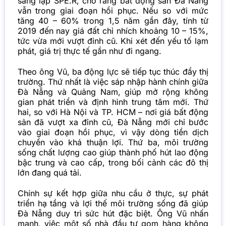
sáng lập SPE.R, cho rằng bất động sản Đà Nẵng
vẫn trong giai đoạn hồi phục. Nếu so với mức
tăng 40 – 60% trong 1,5 năm gần đây, tính từ
2019 đến nay giá đất chỉ nhích khoảng 10 – 15%,
tức vừa mới vượt đỉnh cũ. Khi xét đến yếu tố lạm
phát, giá trị thực tế gần như đi ngang.
Theo ông Vũ, ba động lực sẽ tiếp tục thúc đẩy thị
trường. Thứ nhất là việc sáp nhập hành chính giữa
Đà Nẵng và Quảng Nam, giúp mở rộng không
gian phát triển và định hình trung tâm mới. Thứ
hai, so với Hà Nội và TP. HCM – nơi giá bất động
sản đã vượt xa đỉnh cũ, Đà Nẵng mới chỉ bước
vào giai đoạn hồi phục, vì vậy dòng tiền dịch
chuyển vào khá thuận lợi. Thứ ba, môi trường
sống chất lượng cao giúp thành phố hút lao động
bậc trung và cao cấp, trong bối cảnh các đô thị
lớn đang quá tải.
Chính sự kết hợp giữa nhu cầu ở thực, sự phát
triển hạ tầng và lợi thế môi trường sống đã giúp
Đà Nẵng duy trì sức hút đặc biệt. Ông Vũ nhấn
mạnh, việc một số nhà đầu tư gom hàng không