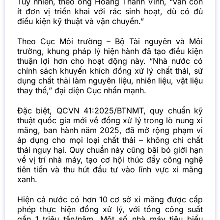
Tuy nhiên, theo ông Hoàng Thành Vĩnh, “vẫn còn
ít đơn vị triển khai với rác sinh hoạt, dù có đủ
điều kiện kỹ thuật và vận chuyển.”
Theo Cục Môi trường – Bộ Tài nguyên và Môi
trường, khung pháp lý hiện hành đã tạo điều kiện
thuận lợi hơn cho hoạt động này. “Nhà nước có
chính sách khuyến khích đồng xử lý chất thải, sử
dụng chất thải làm nguyên liệu, nhiên liệu, vật liệu
thay thế,” đại diện Cục nhấn mạnh.
Đặc biệt, QCVN 41:2025/BTNMT, quy chuẩn kỹ
thuật quốc gia mới về đồng xử lý trong lò nung xi
măng, ban hành năm 2025, đã mở rộng phạm vi
áp dụng cho mọi loại chất thải – không chỉ chất
thải nguy hại. Quy chuẩn này cũng bãi bỏ giới hạn
về vị trí nhà máy, tạo cơ hội thúc đẩy công nghệ
tiên tiến và thu hút đầu tư vào lĩnh vực xi măng
xanh.
Hiện cả nước có hơn 10 cơ sở xi măng được cấp
phép thực hiện đồng xử lý, với tổng công suất
gần 1 triệu tấn/năm. Một số nhà máy tiêu biểu