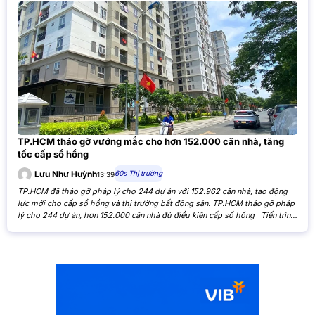
TP.HCM tháo gỡ vướng mắc cho hơn 152.000 căn nhà, tăng
tốc cấp sổ hồng
60s Thị trường
Lưu Như Huỳnh
13:39
TP.HCM đã tháo gỡ pháp lý cho 244 dự án với 152.962 căn nhà, tạo động
lực mới cho cấp sổ hồng và thị trường bất động sản. TP.HCM tháo gỡ pháp
lý cho 244 dự án, hơn 152.000 căn nhà đủ điều kiện cấp sổ hồng Tiến trình
xử lý các tồn đọng