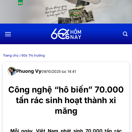
Chuyển
đến
nội
dung
Trang chủ
/
60s Thị trường
Phuong Vy
09/10/2025 lúc 14:41
Công nghệ “hô biến” 70.000
tấn rác sinh hoạt thành xi
măng
Mỗi ngày, Việt Nam phát sinh 70.000 tấn rác