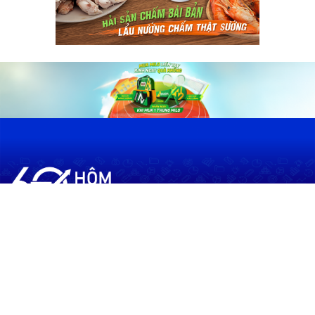
60shomnay.vn là trang mạng xã hội
chia sẻ thông tin hữu ích về xu hướng
tài chính, kinh doanh
Thông Tin
Điều khoản sử dụng