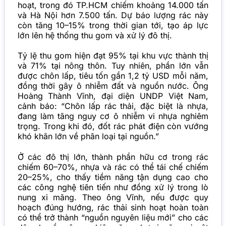
hoạt, trong đó TP.HCM chiếm khoảng 14.000 tấn
và Hà Nội hơn 7.500 tấn. Dự báo lượng rác này
còn tăng 10–15% trong thời gian tới, tạo áp lực
lớn lên hệ thống thu gom và xử lý đô thị.
Tỷ lệ thu gom hiện đạt 95% tại khu vực thành thị
và 71% tại nông thôn. Tuy nhiên, phần lớn vẫn
được chôn lấp, tiêu tốn gần 1,2 tỷ USD mỗi năm,
đồng thời gây ô nhiễm đất và nguồn nước. Ông
Hoàng Thành Vĩnh, đại diện UNDP Việt Nam,
cảnh báo: “Chôn lấp rác thải, đặc biệt là nhựa,
đang làm tăng nguy cơ ô nhiễm vi nhựa nghiêm
trọng. Trong khi đó, đốt rác phát điện còn vướng
khó khăn lớn về phân loại tại nguồn.”
Ở các đô thị lớn, thành phần hữu cơ trong rác
chiếm 60–70%, nhựa và rác có thể tái chế chiếm
20–25%, cho thấy tiềm năng tận dụng cao cho
các công nghệ tiên tiến như đồng xử lý trong lò
nung
xi măng
. Theo ông Vĩnh, nếu được quy
hoạch đúng hướng, rác thải sinh hoạt hoàn toàn
có thể trở thành “nguồn nguyên liệu mới” cho các