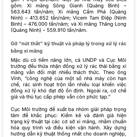
gồm: Xi măng Sông Gianh (Quảng Bình) –
563.643 tấn/năm; Xi măng Cẩm Phả (Quảng
Ninh) – 413.652 tấn/năm; Vicem Tam Điệp (Ninh
Bình) – 476.000 tấn/năm; và Xi măng Thăng Long
(Quảng Ninh) – 559.910 tấn/năm.
Gỡ “nút thắt” kỹ thuật và pháp lý trong xử lý rác
bằng xi măng
Mặc dù có tiềm năng lớn, cả UNDP và Cục Môi
trường đều thừa nhận đồng xử lý rác thải bằng
xi
măng
vẫn đối mặt nhiều thách thức. Theo ông
Vĩnh, “công nghệ của một số nhà máy còn hạn
chế, rác sinh hoạt trộn lẫn nhiều loại khiến việc
đồng xử lý khó đạt độ ổn định. Ngoài ra, cơ chế
giá và thủ tục cấp phép vẫn còn phức tạp.”
Cục Môi trường đề xuất ba nhóm giải pháp trọng
tâm để khắc phục: Kiểm kê và đánh giá hiện
trạng kỹ thuật tại các cơ sở xi măng, nhằm chuẩn
hóa quy trình và điều kiện vận hành. Xây dựng
hướng dẫn kỹ thuật thống nhất cho doanh nghiệp,