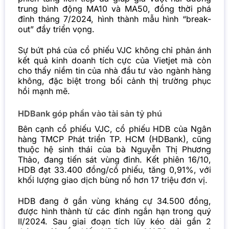
trung bình động MA10 và MA50, đồng thời phá
đỉnh tháng 7/2024, hình thành mẫu hình “break-
out” đầy triển vọng.
Sự bứt phá của cổ phiếu VJC không chỉ phản ánh
kết quả kinh doanh tích cực của Vietjet mà còn
cho thấy niềm tin của nhà đầu tư vào ngành hàng
không, đặc biệt trong bối cảnh thị trường phục
hồi mạnh mẽ.
HDBank góp phần vào tài sản tỷ phú
Bên cạnh cổ phiếu VJC, cổ phiếu HDB của Ngân
hàng TMCP Phát triển TP. HCM (HDBank), cũng
thuộc hệ sinh thái của bà Nguyễn Thị Phương
Thảo, đang tiến sát vùng đỉnh. Kết phiên 16/10,
HDB đạt 33.400 đồng/cổ phiếu, tăng 0,91%, với
khối lượng giao dịch bùng nổ hơn 17 triệu đơn vị.
HDB đang ở gần vùng kháng cự 34.500 đồng,
được hình thành từ các đỉnh ngắn hạn trong quý
II/2024. Sau giai đoạn tích lũy kéo dài gần 2