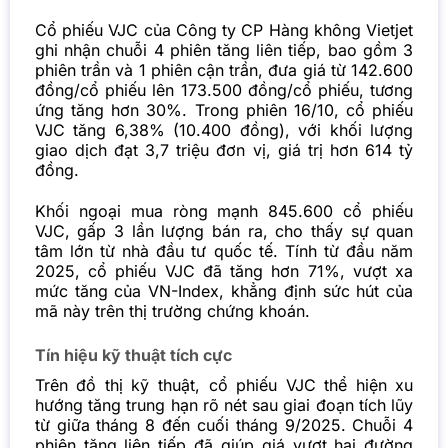
Cổ phiếu VJC của Công ty CP Hàng không
Vietjet
ghi nhận chuỗi 4 phiên tăng liên tiếp, bao gồm 3
phiên trần và 1 phiên cận trần, đưa giá từ 142.600
đồng/cổ phiếu lên 173.500 đồng/cổ phiếu, tương
ứng tăng hơn 30%. Trong phiên 16/10, cổ phiếu
VJC tăng 6,38% (10.400 đồng), với khối lượng
giao dịch đạt 3,7 triệu đơn vị, giá trị hơn 614 tỷ
đồng.
Khối ngoại mua ròng mạnh 845.600 cổ phiếu
VJC, gấp 3 lần lượng bán ra, cho thấy sự quan
tâm lớn từ nhà đầu tư quốc tế. Tính từ đầu năm
2025, cổ phiếu VJC đã tăng hơn 71%, vượt xa
mức tăng của VN-Index, khẳng định sức hút của
mã này trên thị trường chứng khoán.
Tín hiệu kỹ thuật tích cực
Trên đồ thị kỹ thuật, cổ phiếu VJC thể hiện xu
hướng tăng trung hạn rõ nét sau giai đoạn tích lũy
từ giữa tháng 8 đến cuối tháng 9/2025. Chuỗi 4
phiên tăng liên tiếp đã giúp giá vượt hai đường