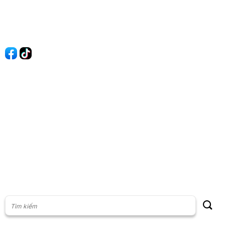
Liên hệ
Quảng cáo
60s Tài chính
60s Kinh doanh
60s Thị trường
60s Chứng khoán
Cộng đồng