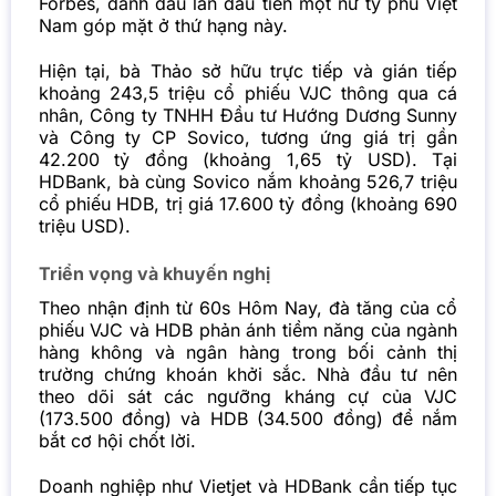
Forbes, đánh dấu lần đầu tiên một nữ tỷ phú Việt
Nam góp mặt ở thứ hạng này.
Hiện tại, bà Thảo sở hữu trực tiếp và gián tiếp
khoảng 243,5 triệu cổ phiếu VJC thông qua cá
nhân, Công ty TNHH Đầu tư Hướng Dương Sunny
và Công ty CP Sovico, tương ứng giá trị gần
42.200 tỷ đồng (khoảng 1,65 tỷ USD). Tại
HDBank, bà cùng Sovico nắm khoảng 526,7 triệu
cổ phiếu HDB, trị giá 17.600 tỷ đồng (khoảng 690
triệu USD).
Triển vọng và khuyến nghị
Theo nhận định từ 60s Hôm Nay, đà tăng của cổ
phiếu VJC và HDB phản ánh tiềm năng của ngành
hàng không và ngân hàng trong bối cảnh thị
trường chứng khoán khởi sắc. Nhà đầu tư nên
theo dõi sát các ngưỡng kháng cự của VJC
(173.500 đồng) và HDB (34.500 đồng) để nắm
bắt cơ hội chốt lời.
Doanh nghiệp như Vietjet và HDBank cần tiếp tục