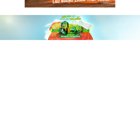
60shomnay.vn là trang mạng xã hội
chia sẻ thông tin hữu ích về xu hướng
tài chính, kinh doanh
Thông Tin
Điều khoản sử dụng
Quy Định Viết Bài