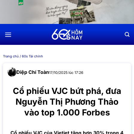
Chuyển
đến
nội
dung
Trang chủ
/
60s Tài chính
Diệp Chí Toàn
17/10/2025 lúc 17:26
Cổ phiếu VJC bứt phá, đưa
Nguyễn Thị Phương Thảo
vào top 1.000 Forbes
Cổ phiếu VJC của Vietjet tăng hơn 30% trong 4