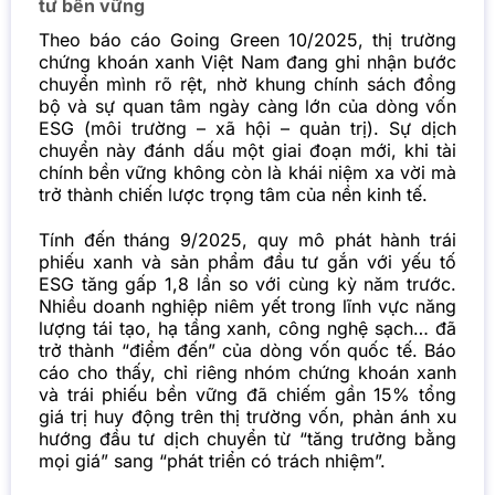
tư bền vững
Theo báo cáo Going Green 10/2025, thị trường
chứng khoán xanh Việt Nam đang ghi nhận bước
chuyển mình rõ rệt, nhờ khung chính sách đồng
bộ và sự quan tâm ngày càng lớn của dòng vốn
ESG (môi trường – xã hội – quản trị). Sự dịch
chuyển này đánh dấu một giai đoạn mới, khi tài
chính bền vững không còn là khái niệm xa vời mà
trở thành chiến lược trọng tâm của nền kinh tế.
Tính đến tháng 9/2025, quy mô phát hành trái
phiếu xanh và sản phẩm đầu tư gắn với yếu tố
ESG tăng gấp 1,8 lần so với cùng kỳ năm trước.
Nhiều doanh nghiệp niêm yết trong lĩnh vực năng
lượng tái tạo, hạ tầng xanh, công nghệ sạch… đã
trở thành “điểm đến” của dòng vốn quốc tế.
Báo
cáo cho thấy, chỉ riêng nhóm chứng khoán xanh
và trái phiếu bền vững đã chiếm gần 15% tổng
giá trị huy động trên thị trường vốn, phản ánh xu
hướng đầu tư dịch chuyển từ “tăng trưởng bằng
mọi giá” sang “phát triển có trách nhiệm”.