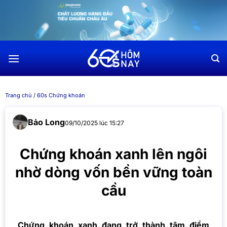
Chuyển
đến
nội
dung
Trang chủ
/
60s Chứng khoán
Bảo Long
09/10/2025 lúc 15:27
Chứng khoán xanh lên ngôi
nhờ dòng vốn bền vững toàn
cầu
Chứng khoán xanh đang trở thành tâm điểm