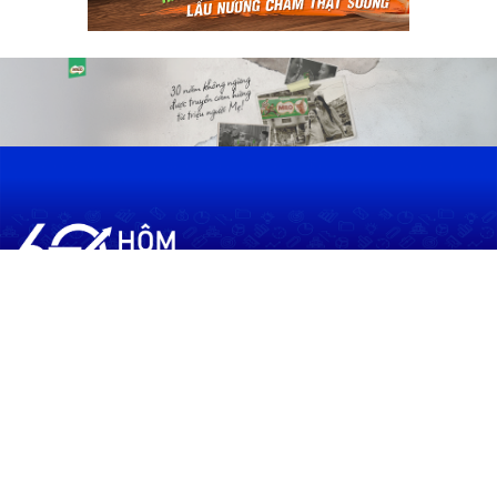
60shomnay.vn là trang mạng xã hội
chia sẻ thông tin hữu ích về xu hướng
tài chính, kinh doanh
Thông Tin
Điều khoản sử dụng
Quy Định Viết Bài