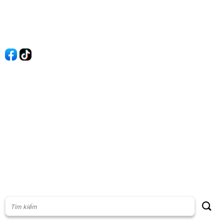
Liên hệ
Quảng cáo
60s Tài chính
60s Kinh doanh
60s Thị trường
60s Chứng khoán
Cộng đồng