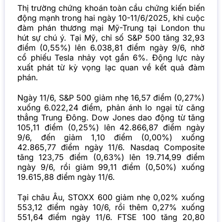
Thị trường chứng khoán toàn cầu chứng kiến biến
động mạnh trong hai ngày 10-11/6/2025, khi cuộc
đàm phán thương mại Mỹ-Trung tại London thu
hút sự chú ý. Tại Mỹ, chỉ số S&P 500 tăng 32,93
điểm (0,55%) lên 6.038,81 điểm ngày 9/6, nhờ
cổ phiếu Tesla nhảy vọt gần 6%. Động lực này
xuất phát từ kỳ vọng lạc quan về kết quả đàm
phán.
Ngày 11/6, S&P 500 giảm nhẹ 16,57 điểm (0,27%)
xuống 6.022,24 điểm, phản ánh lo ngại từ căng
thẳng Trung Đông. Dow Jones dao động từ tăng
105,11 điểm (0,25%) lên 42.866,87 điểm ngày
9/6, đến giảm 1,10 điểm (0,00%) xuống
42.865,77 điểm ngày 11/6. Nasdaq Composite
tăng 123,75 điểm (0,63%) lên 19.714,99 điểm
ngày 9/6, rồi giảm 99,11 điểm (0,50%) xuống
19.615,88 điểm ngày 11/6.
Tại châu Âu, STOXX 600 giảm nhẹ 0,02% xuống
553,12 điểm ngày 10/6, rồi thêm 0,27% xuống
551,64 điểm ngày 11/6. FTSE 100 tăng 20,80