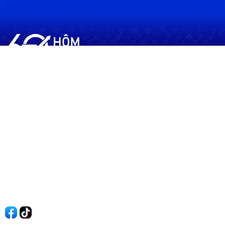
60shomnay.vn là trang mạng xã hội
chia sẻ thông tin hữu ích về xu hướng
tài chính, kinh doanh
Thông Tin
Điều khoản sử dụng
Quy Định Viết Bài
Liên hệ
Quảng cáo