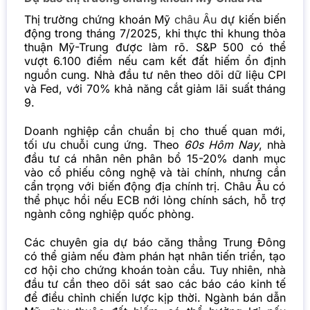
Thị trường chứng khoán Mỹ
châu Âu
dự kiến biến
động trong tháng 7/2025, khi thực thi khung thỏa
thuận Mỹ-Trung được làm rõ. S&P 500 có thể
vượt 6.100 điểm nếu cam kết đất hiếm ổn định
nguồn cung. Nhà đầu tư nên theo dõi dữ liệu CPI
và Fed, với 70% khả năng cắt giảm lãi suất tháng
9.
Doanh nghiệp cần chuẩn bị cho thuế quan mới,
tối ưu chuỗi cung ứng. Theo
60s Hôm Nay
, nhà
đầu tư cá nhân nên phân bổ 15-20% danh mục
vào cổ phiếu công nghệ và tài chính, nhưng cần
cẩn trọng với biến động địa chính trị. Châu Âu có
thể phục hồi nếu ECB nới lỏng chính sách, hỗ trợ
ngành công nghiệp quốc phòng.
Các chuyên gia dự báo căng thẳng Trung Đông
có thể giảm nếu đàm phán hạt nhân tiến triển, tạo
cơ hội cho chứng khoán toàn cầu. Tuy nhiên, nhà
đầu tư cần theo dõi sát sao các báo cáo kinh tế
để điều chỉnh chiến lược kịp thời. Ngành bán dẫn