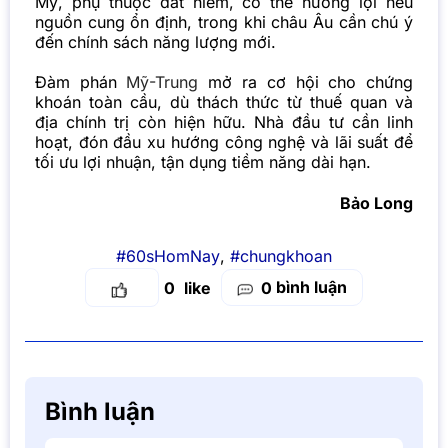
Mỹ, phụ thuộc đất hiếm, có thể hưởng lợi nếu
nguồn cung ổn định, trong khi châu Âu cần chú ý
đến chính sách năng lượng mới.
Đàm phán
Mỹ-Trung
mở ra cơ hội cho chứng
khoán toàn cầu, dù thách thức từ thuế quan và
địa chính trị còn hiện hữu. Nhà đầu tư cần linh
hoạt, đón đầu xu hướng công nghệ và lãi suất để
tối ưu lợi nhuận, tận dụng tiềm năng dài hạn.
Bảo Long
#60sHomNay
,
#chungkhoan
bình luận
0
0
Bình luận