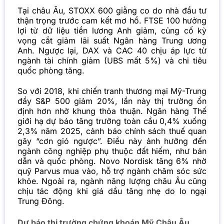
Tại châu Âu, STOXX 600 giằng co do nhà đầu tư
thận trọng trước cam kết mơ hồ. FTSE 100 hưởng
lợi từ dữ liệu tiền lương Anh giảm, củng cố kỳ
vọng cắt giảm lãi suất Ngân hàng Trung ương
Anh. Ngược lại, DAX và CAC 40 chịu áp lực từ
ngành tài chính giảm (UBS mất 5%) và chi tiêu
quốc phòng tăng.
So với 2018, khi chiến tranh thương mại Mỹ-Trung
đẩy S&P 500 giảm 20%, lần này thị trường ổn
định hơn nhờ khung thỏa thuận. Ngân hàng Thế
giới hạ dự báo tăng trưởng toàn cầu 0,4% xuống
2,3% năm 2025, cảnh báo chính sách thuế quan
gây “cơn gió ngược”. Điều này ảnh hưởng đến
ngành công nghiệp phụ thuộc đất hiếm, như bán
dẫn và quốc phòng. Novo Nordisk tăng 6% nhờ
quỹ Parvus mua vào, hỗ trợ ngành chăm sóc sức
khỏe. Ngoài ra, ngành năng lượng châu Âu cũng
chịu tác động khi giá dầu tăng nhẹ do lo ngại
Trung Đông.
Dự báo thị trường chứng khoán Mỹ Châu Âu