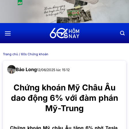
Chuyển
đến
nội
dung
Trang chủ
/
60s Chứng khoán
Bảo Long
12/06/2025 lúc 15:12
Chứng khoán Mỹ Châu Âu
dao động 6% với đàm phán
Mỹ-Trung
Chứng khoán Mỹ châu Âu tăng 6% nhờ Tesla,