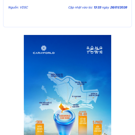
Nguồn: VDSC
Cập nhật vào lúc
13:33
ngày
26/01/2026