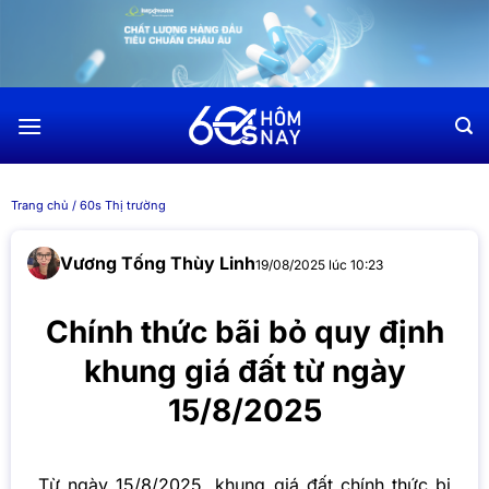
Chuyển
đến
nội
dung
Trang chủ
/
60s Thị trường
Vương Tống Thùy Linh
19/08/2025 lúc 10:23
Chính thức bãi bỏ quy định
khung giá đất từ ngày
15/8/2025
Từ ngày 15/8/2025, khung giá đất chính thức bị