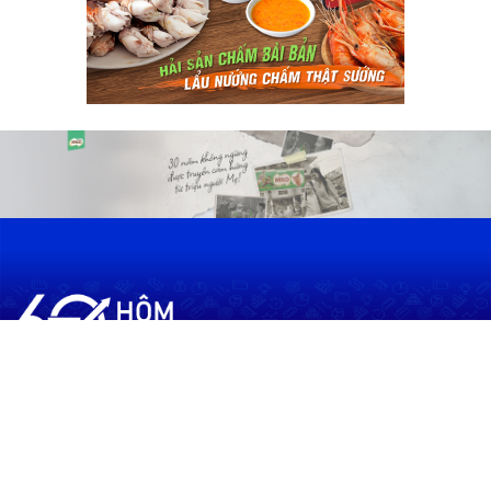
60shomnay.vn là trang mạng xã hội
chia sẻ thông tin hữu ích về xu hướng
tài chính, kinh doanh
Thông Tin