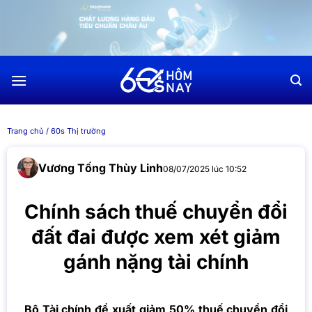
Chuyển
đến
nội
dung
Trang chủ
/
60s Thị trường
Vương Tống Thùy Linh
08/07/2025 lúc 10:52
Chính sách thuế chuyển đổi
đất đai được xem xét giảm
gánh nặng tài chính
Bộ Tài chính đề xuất giảm 50% thuế chuyển đổi