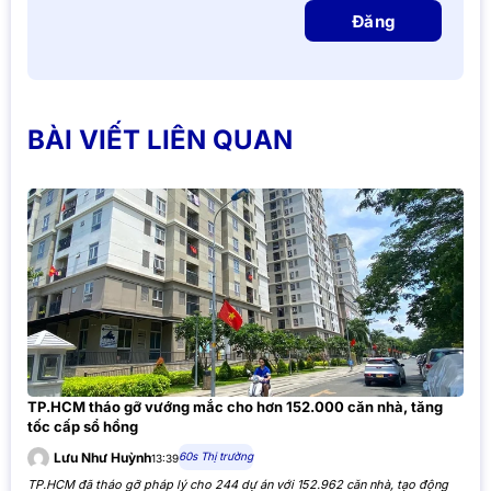
Đăng
BÀI VIẾT LIÊN QUAN
TP.HCM tháo gỡ vướng mắc cho hơn 152.000 căn nhà, tăng
tốc cấp sổ hồng
60s Thị trường
Lưu Như Huỳnh
13:39
TP.HCM đã tháo gỡ pháp lý cho 244 dự án với 152.962 căn nhà, tạo động