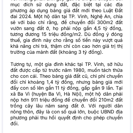
mục đích sử dụng đất, đặc biệt tại các địa
phương áp dụng bảng giá đất mới theo Luật Đất
đai 2024. Một hộ dân tại TP. Vinh, Nghệ An, chia
sẻ với báo chí rằng, để chuyển đổi 300m2 đất
vườn sang đất ở, họ phải nộp gần 4,5 tỷ đồng,
tương đương 15 triệu đồng/m2. Dù đồng ý đóng
thuế, gia đình này cho rằng số tiền này vượt quá
khả năng chi trả, thậm chí còn cao hơn giá trị thị
trường của mảnh đất (khoảng 3 tỷ đồng).
Tương tự, một gia đình khác tại TP. Vinh, sở hữu
đất được cấp từ trước năm 1980, muốn tách thửa
cho con cái. Theo bảng giá
đất
cũ, chi phí chuyển
đổi chỉ khoảng 1,4 tỷ đồng, nhưng bảng giá mới
đẩy con số lên gần 11 tỷ đồng, gấp gần 9 lần. Tại
xã Ba Vì (huyện Ba Vì, Hà Nội), một hộ dân phải
nộp hơn 911 triệu đồng để chuyển đổi 210m2 đất
trồng cây lâu năm sang đất ở. Với người dân
nông thôn, đây là con số quá lớn, buộc UBND địa
phương phải thu hồi quyết định cho phép chuyển
đổi.