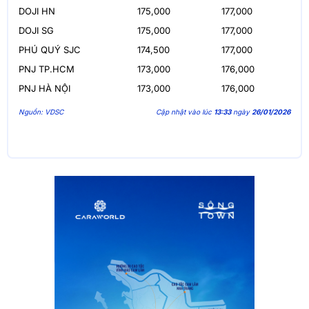
DOJI HN
175,000
177,000
DOJI SG
175,000
177,000
PHÚ QUÝ SJC
174,500
177,000
PNJ TP.HCM
173,000
176,000
PNJ HÀ NỘI
173,000
176,000
Nguồn: VDSC
Cập nhật vào lúc
13:33
ngày
26/01/2026