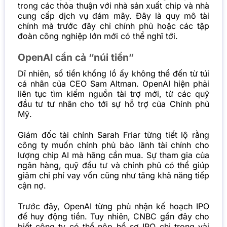
trong các thỏa thuận với nhà sản xuất chip và nhà
cung cấp dịch vụ đám mây. Đây là quy mô tài
chính mà trước đây chỉ chính phủ hoặc các tập
đoàn công nghiệp lớn mới có thể nghĩ tới.
OpenAI cần cả “núi tiền”
Dĩ nhiên, số tiền khổng lồ ấy không thể đến từ túi
cá nhân của CEO Sam Altman. OpenAI hiện phải
liên tục tìm kiếm nguồn tài trợ mới, từ các quỹ
đầu tư tư nhân cho tới sự hỗ trợ của Chính phủ
Mỹ.
Giám đốc tài chính Sarah Friar từng tiết lộ rằng
công ty muốn chính phủ bảo lãnh tài chính cho
lượng chip AI mà hãng cần mua. Sự tham gia của
ngân hàng, quỹ đầu tư và chính phủ có thể giúp
giảm chi phí vay vốn cũng như tăng khả năng tiếp
cận nợ.
Trước đây, OpenAI từng phủ nhận kế hoạch IPO
để huy động tiền. Tuy nhiên, CNBC gần đây cho
biết công ty có thể nộp hồ sơ IPO chỉ trong vài