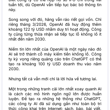
tuần tới, dù OpenAI vẫn tiếp tục bác bỏ thông tin
này.
Song song với đó, hãng vẫn ráo riết gọi vốn. Chỉ
riêng tháng 3/2026, OpenAI đã huy động thêm
khoảng 122 tỷ USD nhằm duy trì hoạt động. Công
ty cũng từng thừa nhận sẽ tiếp tục lỗ khổng lồ ít
nhất đến năm 2030.
Niềm tin lớn nhất của OpenAI là một ngày nào đó
AI sẽ trở thành cỗ máy kiếm tiền khổng lồ. Công
ty kỳ vọng riêng quảng cáo trên ChatGPT có thể
tạo ra khoảng 100 tỷ USD doanh thu vào năm
2030.
Nhưng tất cả vẫn mới chỉ là lời hứa về tương lai.
Một trong những tranh cãi lớn nhất xoay quanh AI
là cách các mô hình ngôn ngữ lớn được huấn
luyện. Để tạo ra những hệ thống như ChatGPT,
các công ty AI đã sử dụng gần như toàn bộ tri
thức công khai trên Internet: sách, báo, bài viết,