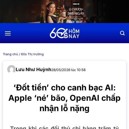
Chuyển
đến
nội
dung
Trang chủ
/
60s Thị trường
Lưu Như Huỳnh
28/05/2026 lúc 10:58
‘Đốt tiền’ cho canh bạc AI:
Apple ‘né’ bão, OpenAI chấp
nhận lỗ nặng
Trong khi các đối thủ chi hàng trăm tỷ