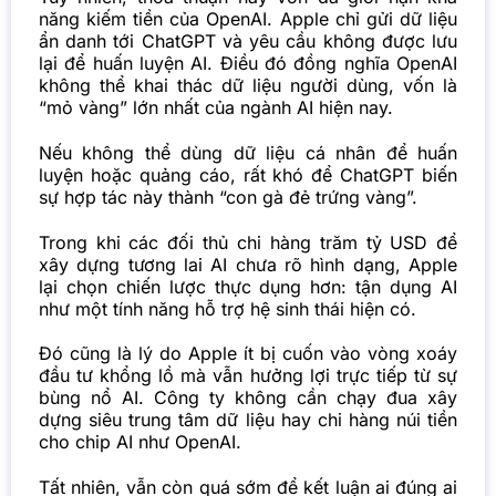
năng kiếm tiền của OpenAI. Apple chỉ gửi dữ liệu
ẩn danh tới ChatGPT và yêu cầu không được lưu
lại để huấn luyện AI. Điều đó đồng nghĩa OpenAI
không thể khai thác dữ liệu người dùng, vốn là
“mỏ vàng” lớn nhất của ngành AI hiện nay.
Nếu không thể dùng dữ liệu cá nhân để huấn
luyện hoặc quảng cáo, rất khó để ChatGPT biến
sự hợp tác này thành “con gà đẻ trứng vàng”.
Trong khi các đối thủ chi hàng trăm tỷ USD để
xây dựng tương lai AI chưa rõ hình dạng, Apple
lại chọn chiến lược thực dụng hơn: tận dụng AI
như một tính năng hỗ trợ hệ sinh thái hiện có.
Đó cũng là lý do Apple ít bị cuốn vào vòng xoáy
đầu tư khổng lồ mà vẫn hưởng lợi trực tiếp từ sự
bùng nổ AI. Công ty không cần chạy đua xây
dựng siêu trung tâm dữ liệu hay chi hàng núi tiền
cho chip AI như OpenAI.
Tất nhiên, vẫn còn quá sớm để kết luận ai đúng ai