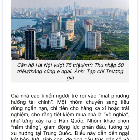
Căn hộ Hà Nội vượt 75 triệu/m²: Thu nhập 50
triệu/tháng cũng e ngại. Ảnh:
Tạp chí Thương
gia
Giá nhà cao khiến người trẻ rơi vào “mất phương
hướng tài chính”. Một nhóm chuyển sang tiêu
dùng ngắn hạn, chi tiền cho hàng xa xỉ hoặc trải
nghiệm, cho rằng tiết kiệm mua nhà là “vô nghĩa”,
như từng xảy ra ở Hàn Quốc. Nhóm khác chọn
“nằm thẳng”, giảm động lực phấn đấu, tương tự
xu hướng tại Trung Quốc. Điều này dẫn đến ngại
kết hôn, lười sinh con, đe dọa cấu trúc dân số và