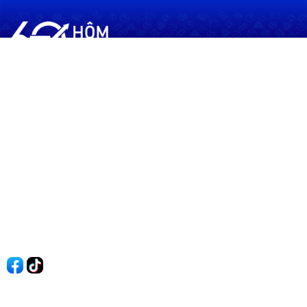
60shomnay.vn là trang mạng xã hội
chia sẻ thông tin hữu ích về xu hướng
tài chính, kinh doanh
Thông Tin
Điều khoản sử dụng
Quy Định Viết Bài
Liên hệ
Quảng cáo
60s Tài chính