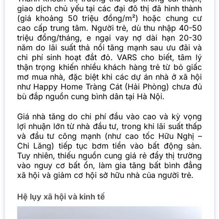
giao dịch chủ yếu tại các đại đô thị đã hình thành
(giá khoảng 50 triệu đồng/m²) hoặc chung cư
cao cấp trung tâm. Người trẻ, dù thu nhập 40-50
triệu đồng/tháng, e ngại vay nợ dài hạn 20-30
năm do lãi suất thả nổi tăng mạnh sau ưu đãi và
chi phí sinh hoạt đắt đỏ. VARS cho biết, tâm lý
thận trọng khiến nhiều khách hàng trẻ từ bỏ giấc
mơ mua nhà, đặc biệt khi các dự án nhà ở xã hội
như Happy Home Tràng Cát (Hải Phòng) chưa đủ
bù đắp nguồn cung bình dân tại Hà Nội.
Giá nhà tăng do chi phí đầu vào cao và kỳ vọng
lợi nhuận lớn từ nhà đầu tư, trong khi lãi suất thấp
và đầu tư công mạnh (như cao tốc Hữu Nghị –
Chi Lăng) tiếp tục bơm tiền vào bất động sản.
Tuy nhiên, thiếu nguồn cung giá rẻ đẩy thị trường
vào nguy cơ bất ổn, làm gia tăng bất bình đẳng
xã hội và giảm cơ hội sở hữu nhà của người trẻ.
Hệ lụy xã hội và kinh tế