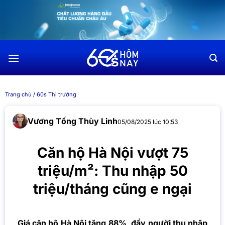
Chuyển
đến
nội
dung
Trang chủ
/
60s Thị trường
Vương Tống Thùy Linh
05/08/2025 lúc 10:53
Căn hộ Hà Nội vượt 75
triệu/m²: Thu nhập 50
triệu/tháng cũng e ngại
Giá căn hộ Hà Nội tăng 88%, đẩy người thu nhập