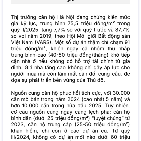
Thị trường căn hộ Hà Nội đang chứng kiến mức
giá kỷ lục, trung bình 75,5 triệu đồng/m² trong
quý II/2025, tăng 7,7% so với quý trước và 87,7%
so với năm 2019, theo Hội Môi giới Bất động sản
Việt Nam (VARS). Một số dự án thậm chí chạm 91
triệu đồng/m², khiến ngay cả nhóm thu nhập
trung bình-cao (40-50 triệu đồng/tháng) khó tiếp
cận nhà ở nếu không có hỗ trợ tài chính từ gia
đình. Giá nhà tăng cao không chỉ gây áp lực cho
người mua mà còn làm mất cân đối cung-cầu, đe
dọa sự phát triển bền vững của Thủ đô.
Nguồn cung căn hộ phục hồi tích cực, với 30.000
căn mở bán trong năm 2024 (cao nhất 5 năm) và
hơn 10.000 căn trong nửa đầu 2025. Tuy nhiên,
cơ cấu nguồn cung ngày càng lệch pha: căn hộ
bình dân (dưới 25 triệu đồng/m²) “tuyệt chủng” từ
2023, căn hộ trung cấp (25-50 triệu đồng/m²)
khan hiếm, chỉ còn ở các dự án cũ. Từ quý
III/2024, không có dự án mới nào dưới 60 triệu