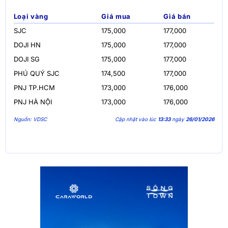
Loại vàng
Giá mua
Giá bán
SJC
175,000
177,000
DOJI HN
175,000
177,000
DOJI SG
175,000
177,000
PHÚ QUÝ SJC
174,500
177,000
PNJ TP.HCM
173,000
176,000
PNJ HÀ NỘI
173,000
176,000
Nguồn: VDSC
Cập nhật vào lúc
13:33
ngày
26/01/2026