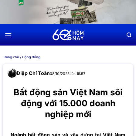
Chuyển
đến
nội
dung
Trang chủ
/
Cộng đồng
Diệp Chí Toàn
08/10/2025 lúc 15:57
Bất động sản Việt Nam sôi
động với 15.000 doanh
nghiệp mới
Ngành bất động sản và xây dựng tại Việt Nam