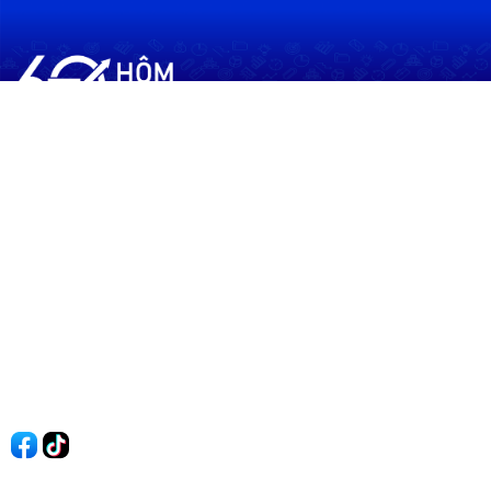
60shomnay.vn là trang mạng xã hội
chia sẻ thông tin hữu ích về xu hướng
tài chính, kinh doanh
Thông Tin
Điều khoản sử dụng
Quy Định Viết Bài
Liên hệ
Quảng cáo
60s Tài chính