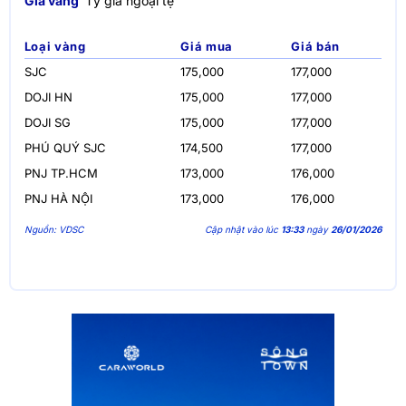
Giá vàng
Tỷ giá ngoại tệ
Loại vàng
Giá mua
Giá bán
SJC
175,000
177,000
DOJI HN
175,000
177,000
DOJI SG
175,000
177,000
PHÚ QUÝ SJC
174,500
177,000
PNJ TP.HCM
173,000
176,000
PNJ HÀ NỘI
173,000
176,000
Nguồn: VDSC
Cập nhật vào lúc
13:33
ngày
26/01/2026