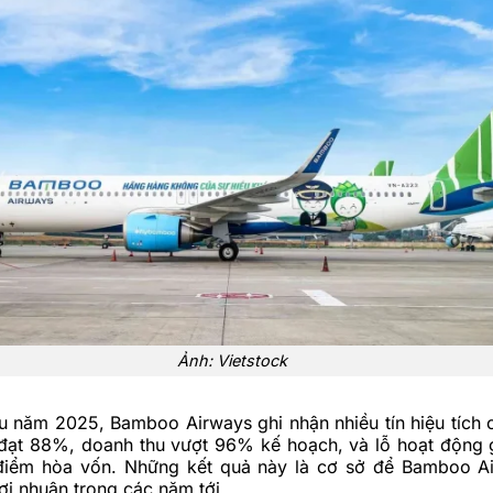
Ảnh: Vietstock
u năm 2025, Bamboo Airways ghi nhận nhiều tín hiệu tích 
đạt 88%,
doanh thu
vượt 96% kế hoạch, và lỗ hoạt động
 điểm hòa vốn. Những kết quả này là cơ sở để Bamboo A
lợi nhuận trong các năm tới.