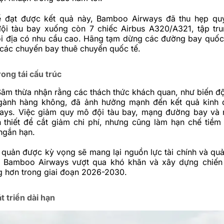
ể đạt được kết quả này, Bamboo Airways đã thu hẹp qu
ội tàu bay xuống còn 7 chiếc Airbus A320/A321, tập tr
i địa có nhu cầu cao. Hãng tạm dừng các đường bay quốc
rì các chuyến bay thuê chuyến quốc tế.
ong tái cấu trúc
âm thừa nhận rằng các thách thức khách quan, như biến độ
gành hàng không, đã ảnh hưởng mạnh đến kết quả kinh 
ys. Việc giảm quy mô đội tàu bay, mạng đường bay và 
n thiết để cắt giảm chi phí, nhưng cũng làm hạn chế tiềm
ngắn hạn.
 quản được kỳ vọng sẽ mang lại nguồn lực tài chính và quả
 Bamboo Airways vượt qua khó khăn và xây dựng chiến 
g hơn trong giai đoạn 2026-2030.
 triển dài hạn