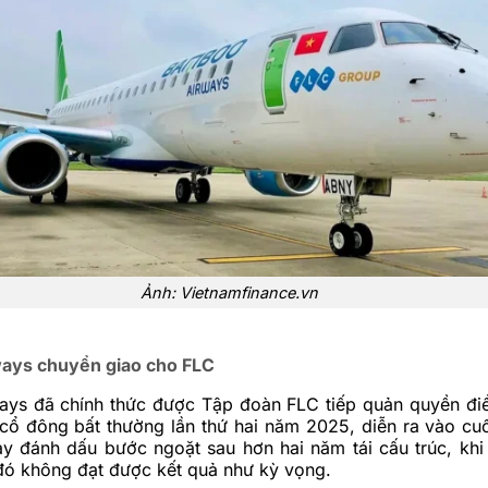
Ảnh: Vietnamfinance.vn
ays chuyển giao cho FLC
ys đã chính thức được Tập đoàn FLC tiếp quản quyền điề
cổ đông bất thường lần thứ hai năm 2025, diễn ra vào cuố
ày đánh dấu bước ngoặt sau hơn hai năm tái cấu trúc, kh
đó không đạt được kết quả như kỳ vọng.