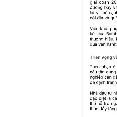
giai đoạn 20
đường bay và
lại vị thế cạ
nội địa và quố
Việc khôi ph
kết của Bamb
thương hiệu.
quả vận hành
Triển vọng v
Theo nhận đ
nếu tận dụng
nghiệp cần đ
để cạnh tran
Nhà đầu tư n
đặc biệt là c
thể hỗ trợ n
thúc đẩy tăn