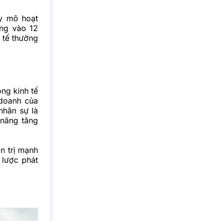
y mô hoạt
ung vào 12
 tế thường
ng kinh tế
doanh của
nhân sự là
 năng tăng
n trị mạnh
lược phát