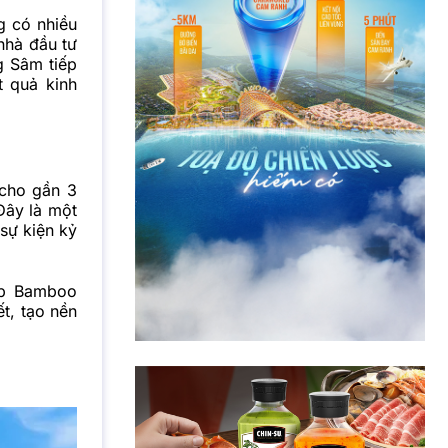
g có nhiều
nhà đầu tư
g Sâm tiếp
t quả kinh
 cho gần 3
Đây là một
sự kiện kỷ
úp Bamboo
t, tạo nền