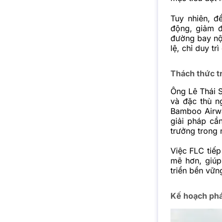
Tuy nhiên, đ
động, giảm đ
đường bay nộ
lệ, chỉ duy t
Thách thức tr
Ông Lê Thái S
và đặc thù n
Bamboo Airwa
giải pháp cầ
trưởng trong 
Việc FLC tiếp
mẽ hơn, giúp
triển bền vữn
Kế hoạch phát