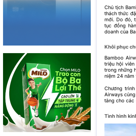
Chủ tịch Bam
thách thức đặ
mới. Do đó, 
tục đồng hàn
doanh của Bam
Khôi phục ch
Bamboo Airwa
triệu hội viê
trong những h
niệm 24 năm 
Chương trìn
Airways củng 
tảng cho các c
Tình hình ki