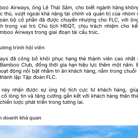
boo Airways, ông Lê Thái Sâm, cho biết ngành hàng khôn
c thù, vượt ngoài khả năng tài chính và quản trị của nhóm 
toàn bộ cổ phần đã được chuyển nhượng cho FLC, với ôn
h trong vai trò Chủ tịch HĐQT, chịu trách nhiệm cho kế
boo Airways trong giai đoạn tái cấu trúc.
ương trình hội viên
ys đã công bố khôi phục hạng thẻ thành viên cao nhất
n Bamboo Club, đồng thời gia hạn hiệu lực thêm một năm. 
oạt động nổi bật nhằm tri ân khách hàng, nằm trong chuỗi 
thành lập Tập đoàn FLC.
h này nhận được sự ủng hộ tích cực từ khách hàng, gi
cố lòng tin và tăng cường gắn kết với khách hàng thân thiế
hiến lược phát triển trong tương lai.
nh doanh khả quan