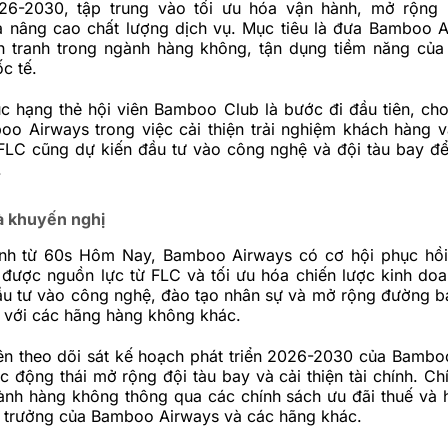
26-2030, tập trung vào tối ưu hóa vận hành, mở rộng 
 nâng cao chất lượng dịch vụ. Mục tiêu là đưa Bamboo A
nh tranh trong ngành hàng không, tận dụng tiềm năng của 
c tế.
ục hạng thẻ hội viên Bamboo Club là bước đi đầu tiên, ch
oo Airways trong việc cải thiện trải nghiệm khách hàng 
 FLC cũng dự kiến đầu tư vào công nghệ và đội tàu bay để
.
à khuyến nghị
ịnh từ 60s Hôm Nay, Bamboo Airways có cơ hội phục hồ
 được nguồn lực từ FLC và tối ưu hóa chiến lược kinh do
ầu tư vào công nghệ, đào tạo nhân sự và mở rộng đường b
h với các hãng hàng không khác.
ên theo dõi sát kế hoạch phát triển 2026-2030 của Bambo
ác động thái mở rộng đội tàu bay và cải thiện tài chính. C
gành hàng không thông qua các chính sách ưu đãi thuế và 
g trưởng của Bamboo Airways và các hãng khác.