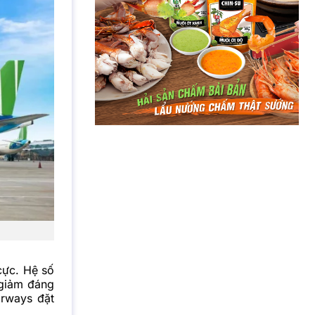
cực. Hệ số
 giảm đáng
irways đặt