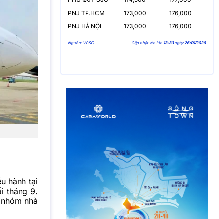
PNJ TP.HCM
173,000
176,000
PNJ HÀ NỘI
173,000
176,000
Nguồn: VDSC
Cập nhật vào lúc
13:33
ngày
26/01/2026
u hành tại
i tháng 9.
i nhóm nhà