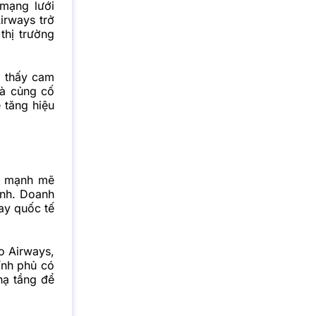
mạng lưới
irways trở
thị trường
o thấy cam
và củng cố
 tăng hiệu
i mạnh mẽ
anh. Doanh
ay quốc tế
o Airways,
hính phủ có
hạ tầng để