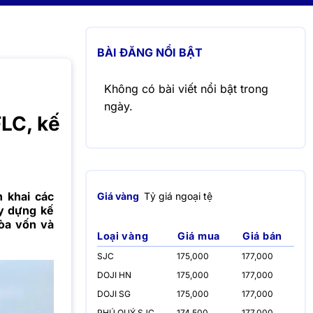
BÀI ĐĂNG NỔI BẬT
Không có bài viết nổi bật trong
ngày.
LC, kế
 khai các
Giá vàng
Tỷ giá ngoại tệ
ây dựng kế
hòa vốn và
Loại vàng
Giá mua
Giá bán
SJC
175,000
177,000
DOJI HN
175,000
177,000
DOJI SG
175,000
177,000
PHÚ QUÝ SJC
174,500
177,000