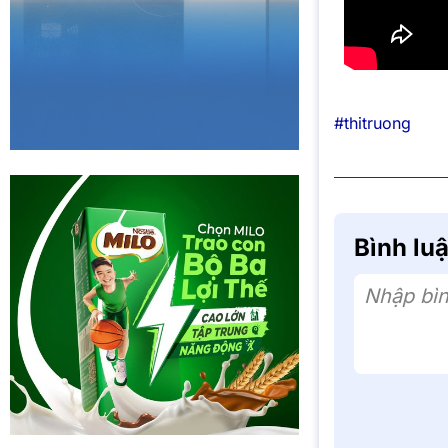
#thitruong
Bình lu
Nhập bìn