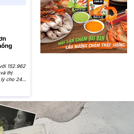
ơn
 hồng
với 152.962
và thị
 lý cho 244
cấp sổ hồng