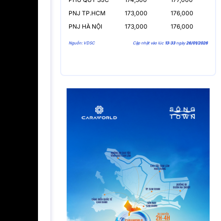
PNJ TP.HCM
173,000
176,000
PNJ HÀ NỘI
173,000
176,000
Nguồn: VDSC
Cập nhật vào lúc
13:33
ngày
26/01/2026