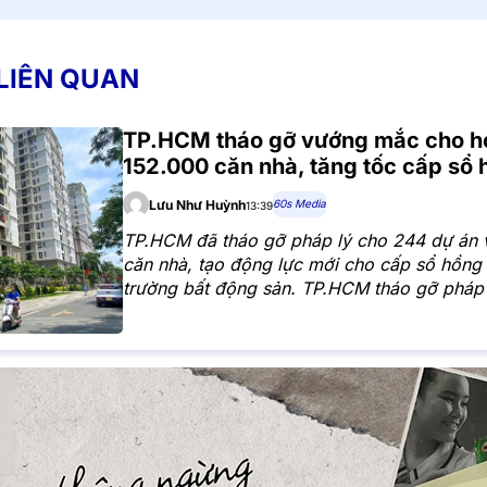
 LIÊN QUAN
TP.HCM tháo gỡ vướng mắc cho h
152.000 căn nhà, tăng tốc cấp sổ
60s Media
Lưu Như Huỳnh
13:39
TP.HCM đã tháo gỡ pháp lý cho 244 dự án 
căn nhà, tạo động lực mới cho cấp sổ hồng 
trường bất động sản. TP.HCM tháo gỡ pháp
dự án, hơn 152.000 căn nhà đủ điều kiện 
Tiến trình xử lý các tồn đọng