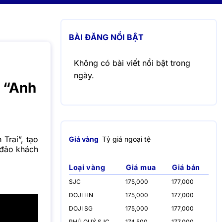
BÀI ĐĂNG NỔI BẬT
Không có bài viết nổi bật trong
ngày.
t “Anh
Trai”, tạo
Giá vàng
Tỷ giá ngoại tệ
 đảo khách
Loại vàng
Giá mua
Giá bán
SJC
175,000
177,000
DOJI HN
175,000
177,000
DOJI SG
175,000
177,000
PHÚ QUÝ SJC
174,500
177,000