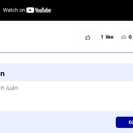
1
0
ận
h luận
Đ