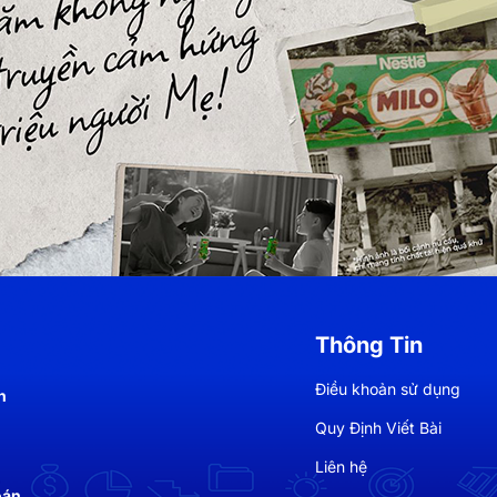
Thông Tin
Điều khoản sử dụng
h
Quy Định Viết Bài
Liên hệ
oán