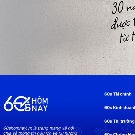
60s Tài chính
60s Kinh doan
60s Thị trường
60shomnay.vn là trang mạng xã hội
chia sẻ thông tin hữu ích về xu hướng
60s Chứng kh