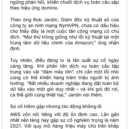
ngừng phản hồi, khiến chuỗi dịch vụ toàn cầu sập
theo hiệu ứng domino.
Theo ông Rob Jardin, Giám đốc kỹ thuật số của
công ty an ninh mạng NymVPN, chưa có dấu hiệu
cho thấy đây là một cuộc tấn công mạng có chủ
đích. “Mọi thứ trông giống như lỗi kỹ thuật tại một
trung tâm dữ liệu chính của Amazon,” ông nhận
định.
Tuy nhiên, điều đáng lo là tần suất sự cố ngày
càng tăng. Khi phần lớn dịch vụ toàn cầu tập
trung vào vài “đám mây lớn”, chỉ cần một lỗi nhỏ
cũng có thể khiến hàng trăm triệu người bị ảnh
hưởng. “Rất nhiều doanh nghiệp đang đặt toàn bộ
dữ liệu vào một giỏ duy nhất – và khi giỏ đó rơi,
cả thế giới cùng thiệt hại,” Jardin nói thêm.
Sự cố hiếm gặp nhưng tác động khổng lồ
AWS vốn nổi tiếng với độ ổn định cao. Lần gần
nhất nền tảng này gặp sự cố nghiêm trọng là năm
2021. Với quy mô hàng triệu máy chủ trên khắp