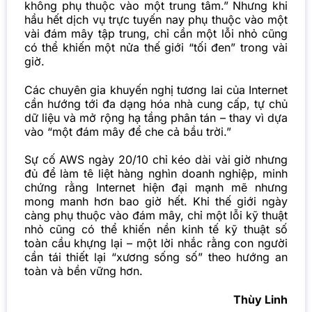
không phụ thuộc vào một trung tâm.” Nhưng khi
hầu hết dịch vụ trực tuyến nay phụ thuộc vào một
vài đám mây tập trung, chỉ cần một lỗi nhỏ cũng
có thể khiến một nửa thế giới “tối đen” trong vài
giờ.
Các chuyên gia khuyến nghị tương lai của Internet
cần hướng tới đa dạng hóa nhà cung cấp, tự chủ
dữ liệu và mở rộng hạ tầng phân tán – thay vì dựa
vào “một đám mây để che cả bầu trời.”
Sự cố AWS ngày 20/10 chỉ kéo dài vài giờ nhưng
đủ để làm tê liệt hàng nghìn doanh nghiệp, minh
chứng rằng Internet hiện đại mạnh mẽ nhưng
mong manh hơn bao giờ hết. Khi thế giới ngày
càng phụ thuộc vào đám mây, chỉ một lỗi kỹ thuật
nhỏ cũng có thể khiến nền kinh tế kỹ thuật số
toàn cầu khựng lại – một lời nhắc rằng con người
cần tái thiết lại “xương sống số” theo hướng an
toàn và bền vững hơn.
Thùy Linh