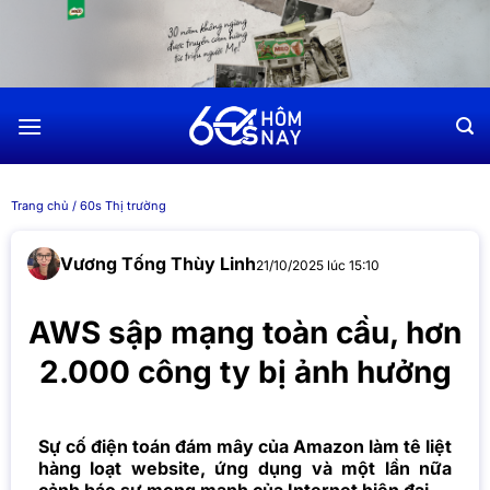
Chuyển
đến
nội
dung
Trang chủ
/
60s Thị trường
Vương Tống Thùy Linh
21/10/2025 lúc 15:10
AWS sập mạng toàn cầu, hơn
2.000 công ty bị ảnh hưởng
Sự cố điện toán đám mây của Amazon làm tê liệt
hàng loạt website, ứng dụng và một lần nữa