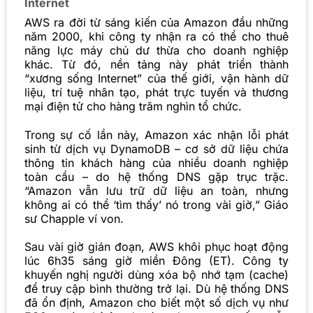
Internet
AWS ra đời từ sáng kiến của Amazon đầu những
năm 2000, khi công ty nhận ra có thể cho thuê
năng lực máy chủ dư thừa cho doanh nghiệp
khác. Từ đó, nền tảng này phát triển thành
“xương sống Internet” của thế giới, vận hành dữ
liệu, trí tuệ nhân tạo, phát trực tuyến và thương
mại điện tử cho hàng trăm nghìn tổ chức.
Trong sự cố lần này, Amazon xác nhận lỗi phát
sinh từ dịch vụ DynamoDB – cơ sở dữ liệu chứa
thông tin khách hàng của nhiều doanh nghiệp
toàn cầu – do hệ thống DNS gặp trục trặc.
“Amazon vẫn lưu trữ dữ liệu an toàn, nhưng
không ai có thể ‘tìm thấy’ nó trong vài giờ,” Giáo
sư Chapple ví von.
Sau vài giờ gián đoạn, AWS khôi phục hoạt động
lúc 6h35 sáng giờ miền Đông (ET). Công ty
khuyến nghị người dùng xóa bộ nhớ tạm (cache)
để truy cập bình thường trở lại. Dù hệ thống DNS
đã ổn định, Amazon cho biết một số dịch vụ như