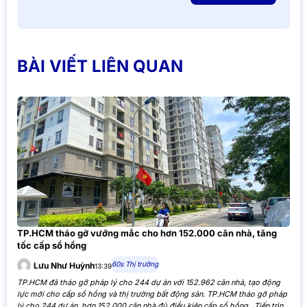
BÀI VIẾT LIÊN QUAN
TP.HCM tháo gỡ vướng mắc cho hơn 152.000 căn nhà, tăng
tốc cấp sổ hồng
60s Thị trường
Lưu Như Huỳnh
13:39
TP.HCM đã tháo gỡ pháp lý cho 244 dự án với 152.962 căn nhà, tạo động
lực mới cho cấp sổ hồng và thị trường bất động sản. TP.HCM tháo gỡ pháp
lý cho 244 dự án, hơn 152.000 căn nhà đủ điều kiện cấp sổ hồng Tiến trình