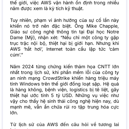
thế giới, việc AWS vận hành ổn định trong nhiều
năm được xem là kỳ tích kỹ thuật.
Tuy nhiên, phạm vi ảnh hưởng của sự cố lần này
khiến nó trở nên đặc biệt. Ông Mike Chapple,
Giáo sư công nghệ thông tin tại Đại học Notre
Dame (Mỹ), nhận xét: “Nếu chỉ một công ty gặp
trục trặc nội bộ, thiệt hại bị giới hạn. Nhưng khi
AWS ‘hắt hơi’, Internet toàn cầu lập tức ‘cảm
cúm’.”
Năm 2024 từng chứng kiến thảm họa CNTT lớn
nhất trong lịch sử, khi phần mềm lỗi của công ty
an ninh mạng CrowdStrike khiến hàng triệu máy
tính Windows trên thế giới đồng loạt sập. Hệ quả
là hàng không, bệnh viện, logistics bị tê liệt, gây
thiệt hại ước tính 5 tỷ USD. Những vụ việc như
vậy cho thấy hệ sinh thái công nghệ hiện nay, dù
mạnh mẽ, vẫn ẩn chứa rủi ro tập trung hóa cực
lớn.
Từ lịch sử của AWS đến câu hỏi về tương lai