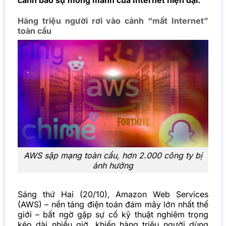
cảnh báo sự mong manh của Internet hiện đại.
Hàng triệu người rơi vào cảnh “mất Internet”
toàn cầu
AWS sập mạng toàn cầu, hơn 2.000 công ty bị
ảnh hưởng
Sáng thứ Hai (20/10), Amazon Web Services
(AWS) – nền tảng điện toán đám mây lớn nhất thế
giới – bất ngờ gặp sự cố kỹ thuật nghiêm trọng
kéo dài nhiều giờ, khiến hàng triệu người dùng