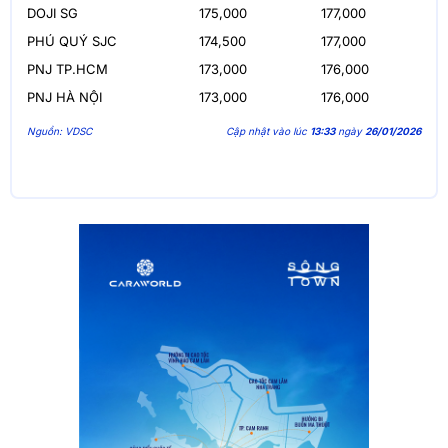
DOJI SG
175,000
177,000
PHÚ QUÝ SJC
174,500
177,000
PNJ TP.HCM
173,000
176,000
PNJ HÀ NỘI
173,000
176,000
Nguồn: VDSC
Cập nhật vào lúc
13:33
ngày
26/01/2026