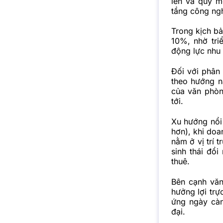
lên và quy m
tầng công ng
Trong kịch bả
10%, nhờ tri
động lực nhu
Đối với phân
theo hướng nâ
của văn phòn
tới.
Xu hướng nổi 
hơn), khi doa
nằm ở vị trí 
sinh thái đổi
thuê.
Bên cạnh văn
hưởng lợi trự
ứng ngày càn
đại.