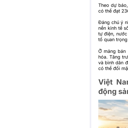
Theo dự báo, 
có thể đạt 23
Đáng chú ý nh
nền kinh tế s
tự điện, nước
tố quan trọng
Ở mảng bán l
hóa. Tăng tr
và bình dân đ
có thể đối mặ
Việt Na
động sản