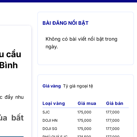
BÀI ĐĂNG NỔI BẬT
Không có bài viết nổi bật trong
ngày.
hu cầu
 Bình
Giá vàng
Tỷ giá ngoại tệ
c đẩy nhu
Loại vàng
Giá mua
Giá bán
SJC
175,000
177,000
ủa bất
DOJI HN
175,000
177,000
DOJI SG
175,000
177,000
PHÚ QUÝ SJC
174,500
177,000