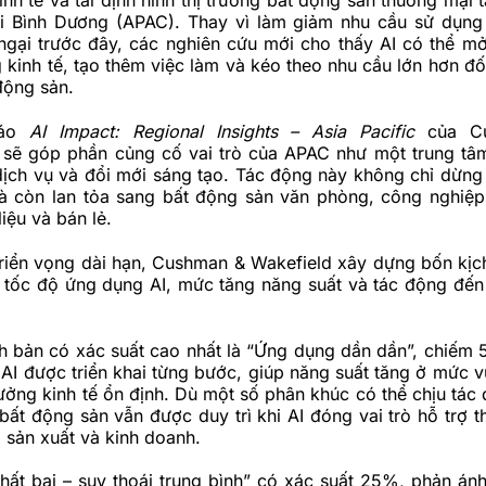
inh tế và tái định hình thị trường bất động sản thương mại 
i Bình Dương (APAC). Thay vì làm giảm nhu cầu sử dụn
 ngại trước đây, các nghiên cứu mới cho thấy AI có thể m
kinh tế, tạo thêm việc làm và kéo theo nhu cầu lớn hơn đối
 động sản.
cáo
AI Impact: Regional Insights – Asia Pacific
của C
I sẽ góp phần củng cố vai trò của APAC như một trung tâ
dịch vụ và đổi mới sáng tạo. Tác động này không chỉ dừng 
 còn lan tỏa sang bất động sản văn phòng, công nghiệp, 
iệu và bán lẻ.
triển vọng dài hạn, Cushman & Wakefield xây dựng bốn kịc
n tốc độ ứng dụng AI, mức tăng năng suất và tác động đến 
ch bản có xác suất cao nhất là “Ứng dụng dần dần”, chiếm
 AI được triển khai từng bước, giúp năng suất tăng ở mức v
rưởng kinh tế ổn định. Dù một số phân khúc có thể chịu tác
bất động sản vẫn được duy trì khi AI đóng vai trò hỗ trợ t
 sản xuất và kinh doanh.
thất bại – suy thoái trung bình” có xác suất 25%, phản án