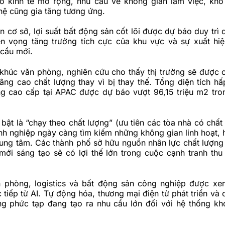
ô kinh tế mở rộng, nhu cầu về không gian làm việc, kho
hệ cũng gia tăng tương ứng.
n cơ sở, lợi suất bất động sản cốt lõi được dự báo duy trì
ển vọng tăng trưởng tích cực của khu vực và sự xuất hi
 cầu mới.
 khúc văn phòng, nghiên cứu cho thấy thị trường sẽ được 
ng cao chất lượng thay vì bị thay thế. Tổng diện tích hấ
g cao cấp tại APAC được dự báo vượt 96,15 triệu m2 tro
bật là “chạy theo chất lượng” (ưu tiên các tòa nhà có chất
nh nghiệp ngày càng tìm kiếm những không gian linh hoạt, h
trung tâm. Các thành phố sở hữu nguồn nhân lực chất lượng
 mới sáng tạo sẽ có lợi thế lớn trong cuộc cạnh tranh thu
 phòng, logistics và bất động sản công nghiệp được x
c tiếp từ AI. Tự động hóa, thương mại điện tử phát triển và
g phức tạp đang tạo ra nhu cầu lớn đối với hệ thống kh