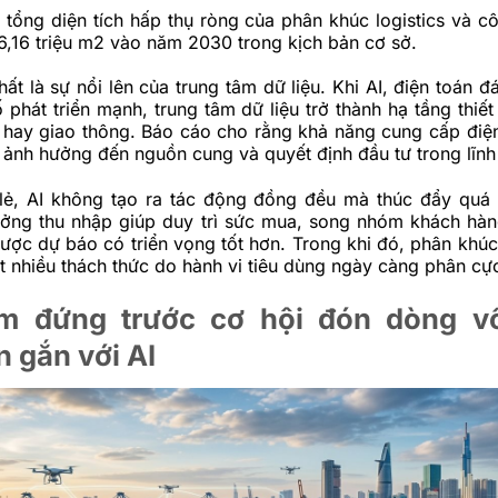
tổng diện tích hấp thụ ròng của phân khúc logistics và c
6,16 triệu m2 vào năm 2030 trong kịch bản cơ sở.
ất là sự nổi lên của trung tâm dữ liệu. Khi AI, điện toán 
ố phát triển mạnh, trung tâm dữ liệu trở thành hạ tầng thiế
 hay giao thông. Báo cáo cho rằng khả năng cung cấp điện
 ảnh hưởng đến nguồn cung và quyết định đầu tư trong lĩnh
ẻ, AI không tạo ra tác động đồng đều mà thúc đẩy quá 
ưởng thu nhập giúp duy trì sức mua, song nhóm khách hà
ược dự báo có triển vọng tốt hơn. Trong khi đó, phân khúc
t nhiều thách thức do hành vi tiêu dùng ngày càng phân cự
m đứng trước cơ hội đón dòng v
 gắn với AI