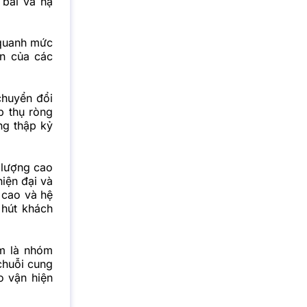
 bãi và hạ
 quanh mức
ện của các
chuyển đổi
p thụ ròng
ng thập kỷ
 lượng cao
iện đại và
 cao và hệ
 hút khách
em là nhóm
 chuỗi cung
o vận hiện