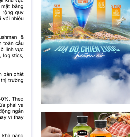
tại khu vực
g mặt bằng
ở rộng quy
 với nhiều
ushman &
m toàn cầu
ở lĩnh vực
logistics,
h bản phát
thị trường
 50%. Theo
ừa phải và
 động ngắn
hay vì thay
h khả năng