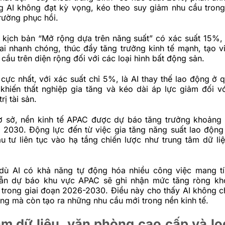
g AI không đạt kỳ vọng, kéo theo suy giảm nhu cầu tron
trường phục hồi.
, kịch bản “Mở rộng dựa trên năng suất” có xác suất 15%,
ai nhanh chóng, thúc đẩy tăng trưởng kinh tế mạnh, tạo v
cầu trên diện rộng đối với các loại hình bất động sản.
 cực nhất, với xác suất chỉ 5%, là AI thay thế lao động ở 
khiến thất nghiệp gia tăng và kéo dài áp lực giảm đối vớ
rị tài sản.
ơ sở, nền kinh tế APAC được dự báo tăng trưởng khoản
2030. Động lực đến từ việc gia tăng năng suất lao động
u tư liên tục vào hạ tầng chiến lược như trung tâm dữ li
dù AI có khả năng tự động hóa nhiều công việc mang tín
vẫn dự báo khu vực APAC sẽ ghi nhận mức tăng ròng kh
m trong giai đoạn 2026-2030. Điều này cho thấy AI không ch
ng mà còn tạo ra những nhu cầu mới trong nền kinh tế.
m dữ liệu, văn phòng cao cấp và lo