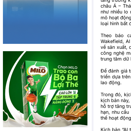
tăng trưởng k
châu Á – Thá
như nhiều lo
mô hoạt động 
loại hình bất
Theo báo 
Wakefield, A
về sản xuất, 
công nghệ mà
trung tâm dữ l
Để đánh giá 
triển dựa trê
lao động.
Trong đó, kị
kịch bản này,
hỗ trợ tăng t
hạn, nhu cầu 
thế hoạt động
Kịch bản “AI 