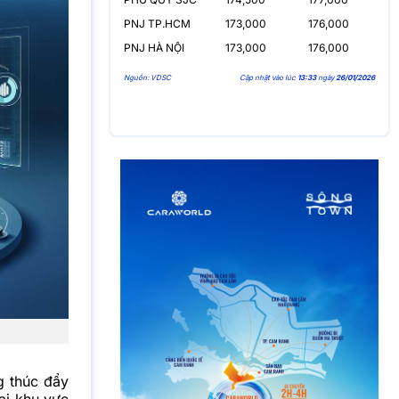
PNJ TP.HCM
173,000
176,000
PNJ HÀ NỘI
173,000
176,000
Nguồn: VDSC
Cập nhật vào lúc
13:33
ngày
26/01/2026
g thúc đẩy