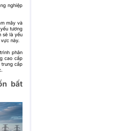
ông nghiệp
đám mây và
t yếu tương
 sẽ là yếu
 vực này.
trình phân
ng cao cấp
 trung cấp
c.
ốn bất