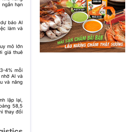
g ngắn hạn
 dự báo AI
iệc làm và
quy mô lớn
i giá thuê
g 3-4% mỗi
 nhờ AI và
ệu và năng
h lặp lại,
oảng 58,5
ỉ thay đổi
gistics