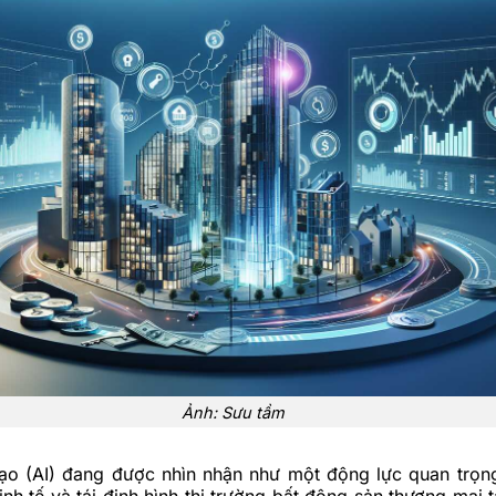
Ảnh: Sưu tầm
 tạo (AI) đang được nhìn nhận như một động lực quan trọn