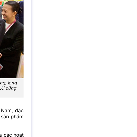
ng, long
ALU cũng
t Nam, đặc
u sản phẩm
.
a các hoạt