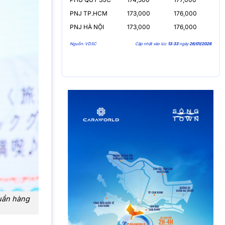
PNJ TP.HCM
173,000
176,000
PNJ HÀ NỘI
173,000
176,000
Nguồn: VDSC
Cập nhật vào lúc
13:33
ngày
26/01/2026
Tuần hàng