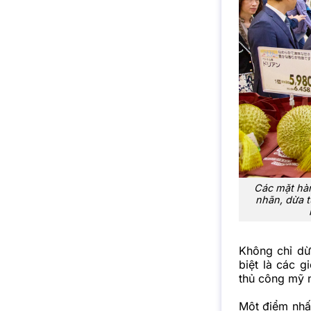
Các mặt hàn
nhãn, dừa t
Không chỉ dừ
biệt là các 
thủ công mỹ n
Một điểm nhấn