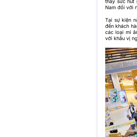
thấy sức hút
Nam đối với n
Tại sự kiện 
đến khách hà
các loại mì 
với khẩu vị n