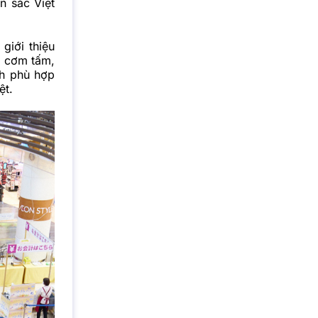
n sắc Việt
giới thiệu
, cơm tấm,
nh phù hợp
ệt.