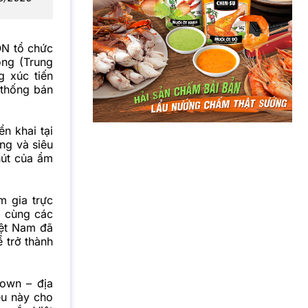
ON tổ chức
ông (Trung
 xúc tiến
 thống bán
n khai tại
ng và siêu
hút của ẩm
m gia trực
i cùng các
iệt Nam đã
 trở thành
town – địa
ều này cho