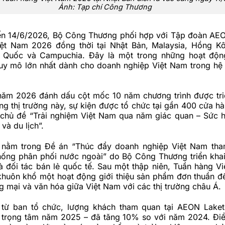
Ảnh: Tạp chí Công Thương
ến 14/6/2026, Bộ Công Thương phối hợp với Tập đoàn AE
ệt Nam 2026 đồng thời tại Nhật Bản, Malaysia, Hồng K
 Quốc và Campuchia. Đây là một trong những hoạt động
uy mô lớn nhất dành cho doanh nghiệp Việt Nam trong hệ
năm 2026 đánh dấu cột mốc 10 năm chương trình được triể
ng thị trường này, sự kiện được tổ chức tại gần 400 cửa hà
 chủ đề “Trải nghiệm Việt Nam qua năm giác quan – Sức 
và du lịch”.
 nằm trong Đề án “Thúc đẩy doanh nghiệp Việt Nam tha
thống phân phối nước ngoài” do Bộ Công Thương triển kha
à đối tác bán lẻ quốc tế. Sau một thập niên, Tuần hàng V
khuôn khổ một hoạt động giới thiệu sản phẩm đơn thuần để
g mại và văn hóa giữa Việt Nam với các thị trường châu Á.
 từ ban tổ chức, lượng khách tham quan tại AEON Lake
 trọng tâm năm 2025 – đã tăng 10% so với năm 2024. Đi