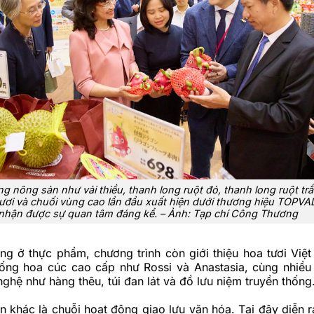
g nông sản như vải thiều, thanh long ruột đỏ, thanh long ruột trắ
ươi và chuối vùng cao lần đầu xuất hiện dưới thương hiệu TOPV
nhận được sự quan tâm đáng kể. – Ảnh: Tạp chí Công Thương
ng ở thực phẩm, chương trình còn giới thiệu hoa tươi Việ
giống hoa cúc cao cấp như Rossi và Anastasia, cùng nhiề
ghệ như hàng thêu, túi đan lát và đồ lưu niệm truyền thống
 khác là chuỗi hoạt động giao lưu văn hóa. Tại đây diễn r