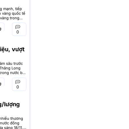
g mạnh, tiếp
nh vàng quốc tế
 vàng trong
ng gần
0
iệu, vượt
iảm sâu trước
 Thăng Long
trong nước bật
ị trường vàng
0
g/lượng
 nhiều thương
g nước đồng
a sáng 18/11,