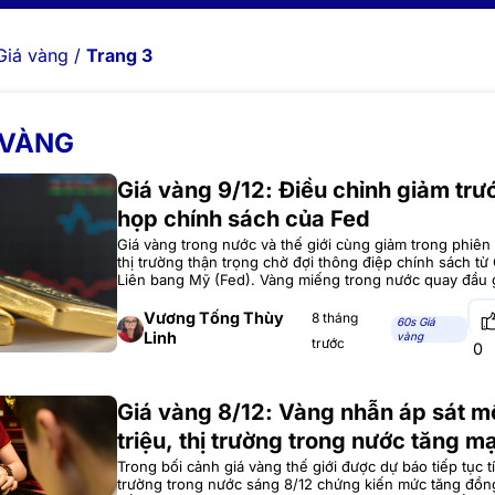
Giá vàng
/
Trang 3
 VÀNG
Giá vàng 9/12: Điều chỉnh giảm trư
họp chính sách của Fed
Giá vàng trong nước và thế giới cùng giảm trong phiên 
thị trường thận trọng chờ đợi thông điệp chính sách từ
Liên bang Mỹ (Fed). Vàng miếng trong nước quay đầu 
tăng mạnh Sáng 9/12, thị trường vàng trong nước chứn
điều chỉnh
Vương Tống Thùy
8 tháng
60s Giá
Linh
vàng
trước
0
Giá vàng 8/12: Vàng nhẫn áp sát m
triệu, thị trường trong nước tăng m
Trong bối cảnh giá vàng thế giới được dự báo tiếp tục tí
trường trong nước sáng 8/12 chứng kiến mức tăng đồn