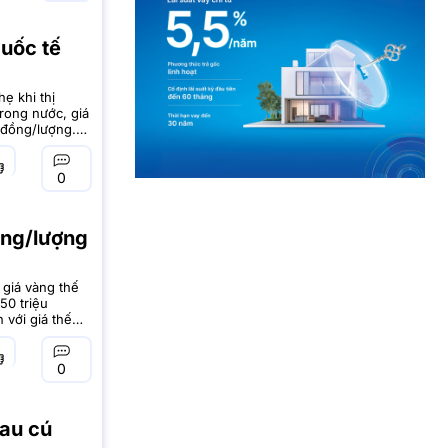
quốc tế
ẹ khi thị
Trong nước, giá
 đồng/lượng.
/11, thị
0
ồng/lượng
 giá vàng thế
50 triệu
 với giá thế
 khi
0
sau cú