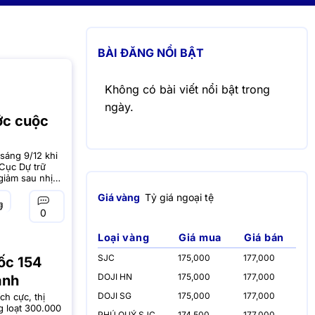
BÀI ĐĂNG NỔI BẬT
Không có bài viết nổi bật trong
ngày.
ớc cuộc
sáng 9/12 khi
 Cục Dự trữ
giảm sau nhịp
g kiến nhịp
Giá vàng
Tỷ giá ngoại tệ
0
Loại vàng
Giá mua
Giá bán
SJC
175,000
177,000
ốc 154
DOJI HN
175,000
177,000
ạnh
DOJI SG
175,000
177,000
ch cực, thị
g loạt 300.000
PHÚ QUÝ SJC
174,500
177,000