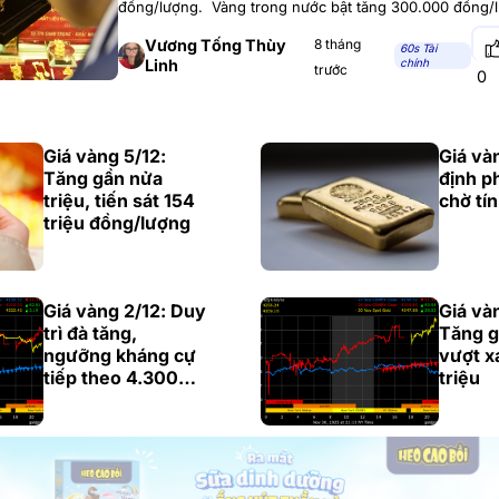
đồng/lượng. Vàng trong nước bật tăng 300.000 đồng/
nhẫn áp sát vùng 154 triệu đồng Sau phiên đi ngang tr
vàng SJC do Công ty
Vương Tống Thùy
8 tháng
60s Tài
Linh
chính
trước
0
Giá vàng 5/12:
Giá và
Tăng gần nửa
định ph
triệu, tiến sát 154
chờ tín
triệu đồng/lượng
Giá vàng 2/12: Duy
Giá vàn
trì đà tăng,
Tăng gầ
ngưỡng kháng cự
vượt x
tiếp theo 4.300
triệu
USD/ounce