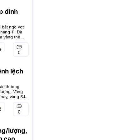
p đỉnh
 bất ngờ vọt
tháng 11. Đà
ủa vàng thế
hiên tăng nóng
0
ênh lệch
các thương
/lượng. Vàng
 nay, vàng SJC
ồng/lượng,
0
ng/lượng,
n cao