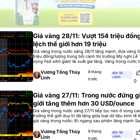
Giá vàng 28/11: Vượt 154 triệu đồn
lệch thế giới hơn 19 triệu
Giá vàng trong nước sáng 28/11 tăng mạnh, đưa vàng S
triệu đồng/lượng trong bối cảnh thị trường Mỹ nghỉ Lễ 
vọng Fed sớm giảm lãi suất gia tăng. Vàng trong nước
vượt 154 triệu đồng/lượng Sau phiên đi ngang trước đó
sáng
Vương Tống Thùy
8 tháng
60s Tài
Linh
chính
trước
0
Giá vàng 27/11: Trong nước đứng gi
giới tăng thêm hơn 30 USD/ounce
Giá vàng trong nước sáng 27/11 tiếp tục neo ở vùng cao,
trường thế giới duy trì đà tăng giữa loạt dữ liệu kinh tế
giá vàng trong nước: Đi ngang sau phiên tăng mạnh Sa
500.000 đồng/lượng trong ngày hôm qua, thị trường v
Vương Tống Thùy
8 tháng
60s Tài
Linh
chính
trước