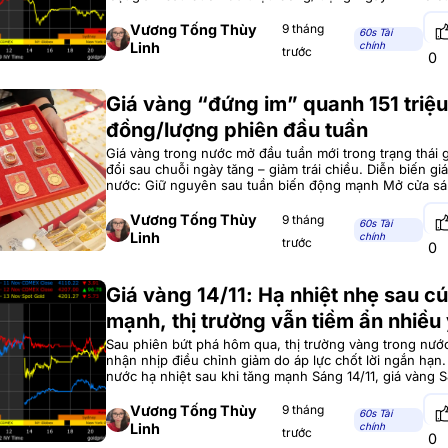
thị trường vàng trong nước chứng kiến đợt điều chỉnh
phiên giảm ngày hôm trước.
Vương Tống Thùy
9 tháng
60s Tài
Linh
chính
trước
0
Giá vàng “đứng im” quanh 151 triệu
đồng/lượng phiên đầu tuần
Giá vàng trong nước mở đầu tuần mới trong trạng thái
đổi sau chuỗi ngày tăng – giảm trái chiều. Diễn biến gi
nước: Giữ nguyên sau tuần biến động mạnh Mở cửa sáng
trường vàng ghi nhận trạng thái khá lặng sóng. Giá và
tiếp
Vương Tống Thùy
9 tháng
60s Tài
Linh
chính
trước
0
Giá vàng 14/11: Hạ nhiệt nhẹ sau c
mạnh, thị trường vẫn tiềm ẩn nhiều 
trợ
Sau phiên bứt phá hôm qua, thị trường vàng trong nước
nhận nhịp điều chỉnh giảm do áp lực chốt lời ngắn hạn
nước hạ nhiệt sau khi tăng mạnh Sáng 14/11, giá vàng
ty Vàng bạc Đá quý Sài Gòn ghi nhận mức giảm 800.0
Vương Tống Thùy
9 tháng
60s Tài
Linh
chính
trước
0