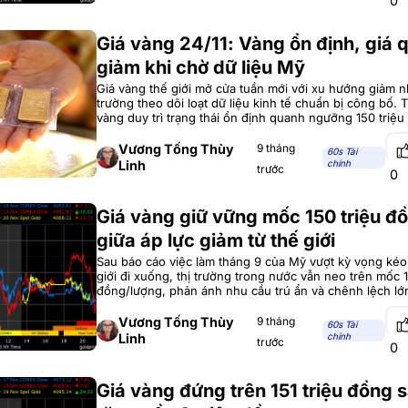
0
Giá vàng 24/11: Vàng ổn định, giá 
giảm khi chờ dữ liệu Mỹ
Giá vàng thế giới mở cửa tuần mới với xu hướng giảm nh
trường theo dõi loạt dữ liệu kinh tế chuẩn bị công bố. 
vàng duy trì trạng thái ổn định quanh ngưỡng 150 triệu
Diễn biến giá vàng trong nước đầu tuần Mở cửa sáng 24
Vương Tống Thùy
9 tháng
60s Tài
Linh
chính
trước
0
Giá vàng giữ vững mốc 150 triệu đ
giữa áp lực giảm từ thế giới
Sau báo cáo việc làm tháng 9 của Mỹ vượt kỳ vọng kéo
giới đi xuống, thị trường trong nước vẫn neo trên mốc 1
đồng/lượng, phản ánh nhu cầu trú ẩn và chênh lệch lớn
giới. Vàng trong nước ổn định sau phiên điều chỉnh Sau
Vương Tống Thùy
9 tháng
60s Tài
Linh
chính
trước
0
Giá vàng đứng trên 151 triệu đồng 