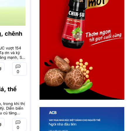
g, chênh
JC vượt 154
Tạ ơn và kỳ
 tăng mạnh, SJC
, giá vàng SJC
0
á, thế
 trong khi thị
 Mỹ. Diễn biến
u cú tăng
àng trong nước
0