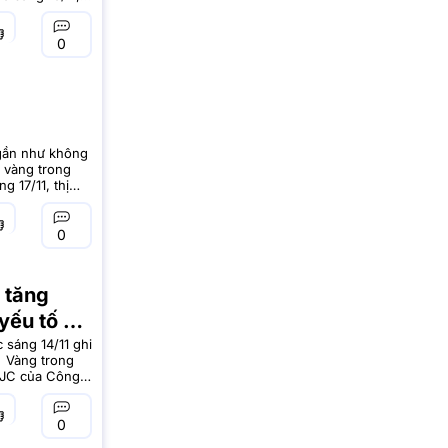
 mạnh sau
0
 gần như không
á vàng trong
 17/11, thị
ng miếng SJC
0
ú tăng
yếu tố hỗ
 sáng 14/11 ghi
. Vàng trong
 SJC của Công
00 đồng/lượng
0