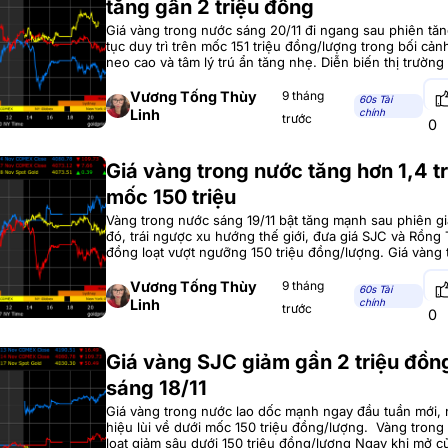
tăng gần 2 triệu đồng
Giá vàng trong nước sáng 20/11 đi ngang sau phiên tăn
tục duy trì trên mốc 151 triệu đồng/lượng trong bối cả
neo cao và tâm lý trú ẩn tăng nhẹ. Diễn biến thị trường
nước: Sau tăng sốc là trạng thái đi ngang Sau phiên tă
Vương Tống Thùy
9 tháng
60s Tài
Linh
chính
trước
0
Giá vàng trong nước tăng hơn 1,4 tr
mốc 150 triệu
Vàng trong nước sáng 19/11 bật tăng mạnh sau phiên g
đó, trái ngược xu hướng thế giới, đưa giá SJC và Rồng
đồng loạt vượt ngưỡng 150 triệu đồng/lượng. Giá vàng 
tăng mạnh trở lại Mở cửa phiên giao dịch sáng 19/11, th
trong nước
Vương Tống Thùy
9 tháng
60s Tài
Linh
chính
trước
0
Giá vàng SJC giảm gần 2 triệu đồn
sáng 18/11
Giá vàng trong nước lao dốc mạnh ngay đầu tuần mới,
hiệu lùi về dưới mốc 150 triệu đồng/lượng. Vàng tron
loạt giảm sâu dưới 150 triệu đồng/lượng Ngay khi mở cử