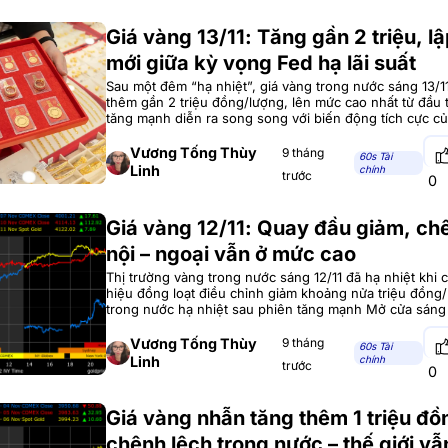
Giá vàng 13/11: Tăng gần 2 triệu, lậ
mới giữa kỳ vọng Fed hạ lãi suất
Sau một đêm “hạ nhiệt”, giá vàng trong nước sáng 13/11
thêm gần 2 triệu đồng/lượng, lên mức cao nhất từ đầu 
tăng mạnh diễn ra song song với biến động tích cực c
giới. Vàng trong nước “tăng tốc” mạnh mẽ Sau nhiều p
Vương Tống Thùy
9 tháng
60s Tài
Linh
chính
trước
0
Giá vàng 12/11: Quay đầu giảm, ch
nội – ngoại vẫn ở mức cao
Thị trường vàng trong nước sáng 12/11 đã hạ nhiệt khi 
hiệu đồng loạt điều chỉnh giảm khoảng nửa triệu đồng
trong nước hạ nhiệt sau phiên tăng mạnh Mở cửa sáng
của Công ty Vàng bạc Đá quý Sài Gòn giảm 500.000 đ
niêm yết ở mức 149,5
Vương Tống Thùy
9 tháng
60s Tài
Linh
chính
trước
0
Giá vàng nhẫn tăng thêm 1 triệu đồ
chênh lệch trong nước – thế giới vẫ