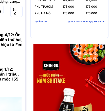
lượng, vàng
ước đó, giá
PNJ TP.HCM
173,000
176,000
PNJ HÀ NỘI
173,000
176,000
0
Nguồn: VDSC
Cập nhật vào lúc
13:33
ngày
26/01/2026
ng 4/12: Ổn
iên thứ hai,
 hiệu từ Fed
g 1/12:
n 1 triệu,
a mốc 155