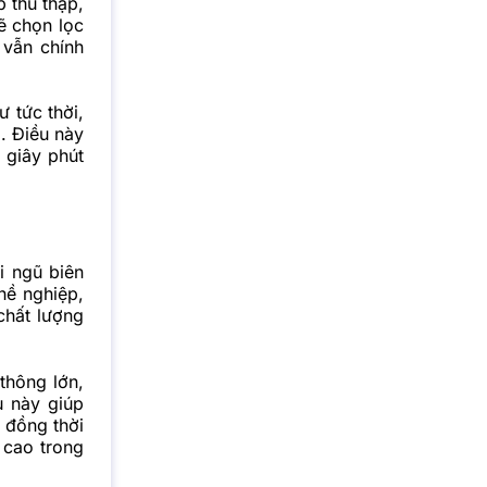
p thu thập,
sẽ chọn lọc
 vẫn chính
 tức thời,
g. Điều này
 giây phút
 ngũ biên
hề nghiệp,
chất lượng
thông lớn,
u này giúp
 đồng thời
 cao trong