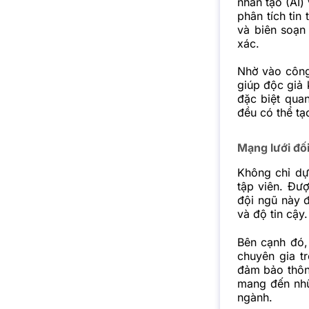
nhân tạo
(AI) 
phân tích tin
và biên soạn
xác.
Nhờ vào công
giúp độc giả 
đặc biệt quan
đều có thể tạ
Mạng lưới đối
Không chỉ dự
tập viên. Đư
đội ngũ này đ
và độ tin cậy.
Bên cạnh đó,
chuyên gia t
đảm bảo thông
mang đến nhữ
ngành.