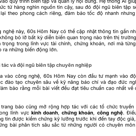
vào quy trình biên tập và quản lý nội dung. Hệ thống AI giú
 tức từ hàng nghìn nguồn tin cậy, sau đó đội ngũ biên tập 
 lại theo phong cách riêng, đảm bảo tốc độ nhanh nhưng
 nghệ này, 60s Hôm Nay có thể cập nhật thông tin gần như
không bỏ lỡ bất kỳ diễn biến quan trọng nào trên thị trườn
 trọng trong lĩnh vực tài chính, chứng khoán, nơi mà từng
o ra những biến động lớn.
 tác và đội ngũ biên tập chuyên nghiệp
a vào công nghệ, 60s Hôm Nay còn đầu tư mạnh vào đội
ợc đào tạo chuyên sâu về kỹ năng báo chí và đạo đức ng
ảm bảo rằng mỗi bài viết đều đạt tiêu chuẩn cao nhất về 
 trang báo cũng mở rộng hợp tác với các tổ chức truyền 
rong lĩnh vực
kinh doanh
,
chứng khoán
,
công nghệ
. Điề
 tin được kiểm chứng kỹ lưỡng trước khi đến tay độc giả,
ng bài phân tích sâu sắc từ những người có chuyên môn