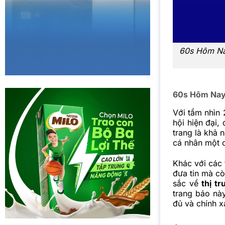
60s Hôm Nay
60s Hôm Nay –
Với tầm nhìn
hội hiện đại
,
trang là khả 
cá nhân một c
Khác với các 
đưa tin mà cò
sắc về
thị tr
trang báo nà
đủ và chính x