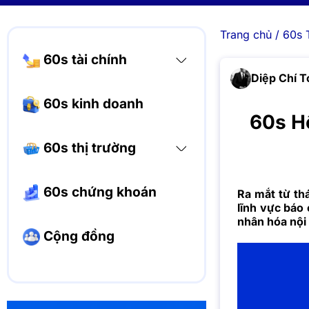
Trang chủ
/
60s 
60s tài chính
Diệp Chí T
60s kinh doanh
60s H
60s thị trường
60s chứng khoán
Ra mắt từ th
lĩnh vực báo 
nhân hóa nội
Cộng đồng