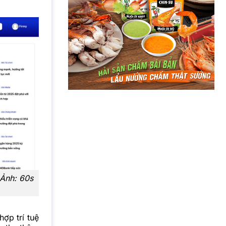
 Ảnh: 60s
h hợp
trí tuệ