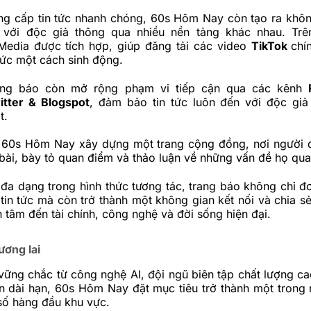
ng cấp tin tức nhanh chóng, 60s Hôm Nay còn tạo ra khôn
ẽ với độc giả thông qua nhiều
nền tảng
khác nhau. Trên
edia được tích hợp, giúp đăng tải các video
TikTok
chí
 tức một cách sinh động.
rang báo còn mở rộng phạm vi tiếp cận qua các kênh
itter
&
Blogspot
, đảm bảo tin tức luôn đến với độc gi
t.
 60s Hôm Nay xây dựng một trang cộng đồng, nơi người 
 bài, bày tỏ quan điểm và thảo luận về những vấn đề họ qu
đa dạng trong hình thức tương tác, trang báo không chỉ đơ
tin tức mà còn trở thành một không gian kết nối và chia s
 tâm đến tài chính, công nghệ và đời sống hiện đại.
ương lai
vững chắc từ công nghệ AI, đội ngũ biên tập chất lượng ca
ển dài hạn, 60s Hôm Nay đặt mục tiêu trở thành một trong
số hàng đầu khu vực.