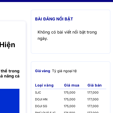
BÀI ĐĂNG NỔI BẬT
Không có bài viết nổi bật trong
ngày.
Hiện
 thế trong
Giá vàng
Tỷ giá ngoại tệ
hả năng cá
Loại vàng
Giá mua
Giá bán
SJC
175,000
177,000
DOJI HN
175,000
177,000
DOJI SG
175,000
177,000
PHÚ QUÝ SJC
174,500
177,000