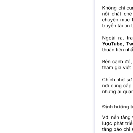
Không chỉ cu
nối chặt ch
chuyên mục M
truyền tải tin
Ngoài ra, t
YouTube
,
Tw
thuận tiện nhấ
Bên cạnh đó,
tham gia viết
Chính nhờ sự 
nơi cung cấp 
những ai quan
Định hướng t
Với nền tảng 
lược phát tri
tảng báo chí 