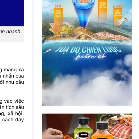
anh nhanh
ng mạng xã
m nhấn của
với nhu cầu
g vào việc
ân tích sâu
g, xã hội,
t cách đầy