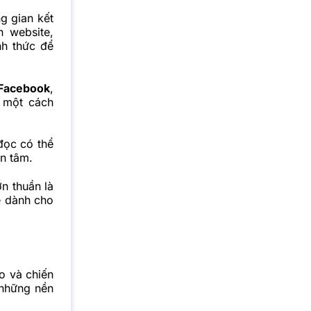
g gian kết
 website,
nh thức để
Facebook
,
ả một cách
đọc có thể
an tâm.
n thuần là
ẻ dành cho
o và chiến
 những nền