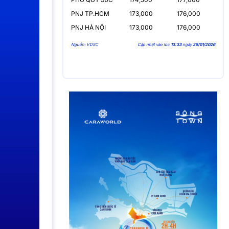
PNJ TP.HCM
173,000
176,000
PNJ HÀ NỘI
173,000
176,000
Nguồn: VDSC
Cập nhật vào lúc
13:33
ngày
26/01/2026