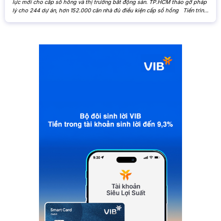
lực mới cho cấp sổ hồng và thị trường bất động sản. TP.HCM tháo gỡ pháp
lý cho 244 dự án, hơn 152.000 căn nhà đủ điều kiện cấp sổ hồng Tiến trình
xử lý các tồn đọng