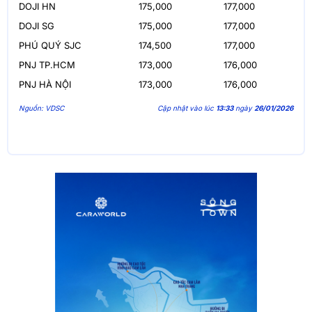
DOJI HN
175,000
177,000
DOJI SG
175,000
177,000
PHÚ QUÝ SJC
174,500
177,000
PNJ TP.HCM
173,000
176,000
PNJ HÀ NỘI
173,000
176,000
Nguồn: VDSC
Cập nhật vào lúc
13:33
ngày
26/01/2026