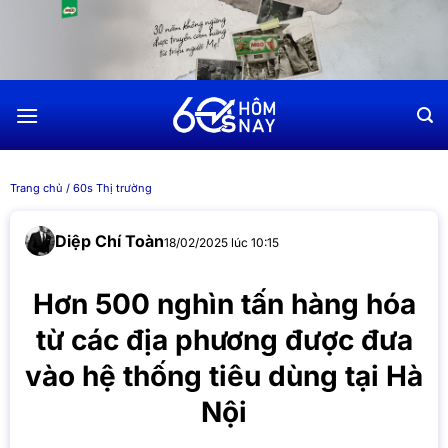
Chuyển
đến
nội
dung
Trang chủ
/
60s Thị trường
Diệp Chí Toàn
18/02/2025 lúc 10:15
Hơn 500 nghìn tấn hàng hóa
từ các địa phương được đưa
vào hệ thống tiêu dùng tại Hà
Nội