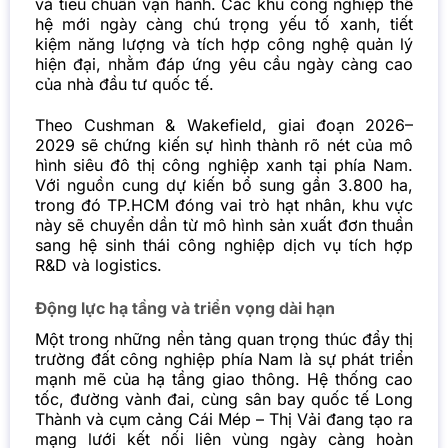
và tiêu chuẩn vận hành. Các khu công nghiệp thế
hệ mới ngày càng chú trọng yếu tố xanh, tiết
kiệm năng lượng và tích hợp công nghệ quản lý
hiện đại, nhằm đáp ứng yêu cầu ngày càng cao
của nhà đầu tư quốc tế.
Theo Cushman & Wakefield, giai đoạn 2026–
2029 sẽ chứng kiến sự hình thành rõ nét của mô
hình siêu đô thị công nghiệp xanh tại phía Nam.
Với nguồn cung dự kiến bổ sung gần 3.800 ha,
trong đó TP.HCM đóng vai trò hạt nhân, khu vực
này sẽ chuyển dần từ mô hình sản xuất đơn thuần
sang hệ sinh thái công nghiệp dịch vụ tích hợp
R&D và logistics.
Động lực hạ tầng và triển vọng dài hạn
Một trong những nền tảng quan trọng thúc đẩy thị
trường đất công nghiệp phía Nam là sự phát triển
mạnh mẽ của hạ tầng giao thông. Hệ thống cao
tốc, đường vành đai, cùng sân bay quốc tế Long
Thành và cụm cảng Cái Mép – Thị Vải đang tạo ra
mạng lưới kết nối liên vùng ngày càng hoàn