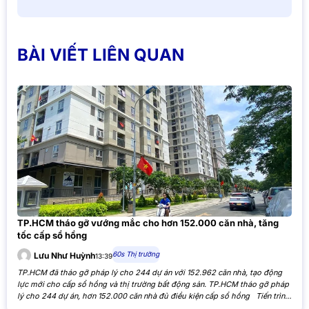
BÀI VIẾT LIÊN QUAN
TP.HCM tháo gỡ vướng mắc cho hơn 152.000 căn nhà, tăng
tốc cấp sổ hồng
60s Thị trường
Lưu Như Huỳnh
13:39
TP.HCM đã tháo gỡ pháp lý cho 244 dự án với 152.962 căn nhà, tạo động
lực mới cho cấp sổ hồng và thị trường bất động sản. TP.HCM tháo gỡ pháp
lý cho 244 dự án, hơn 152.000 căn nhà đủ điều kiện cấp sổ hồng Tiến trình
xử lý các tồn đọng