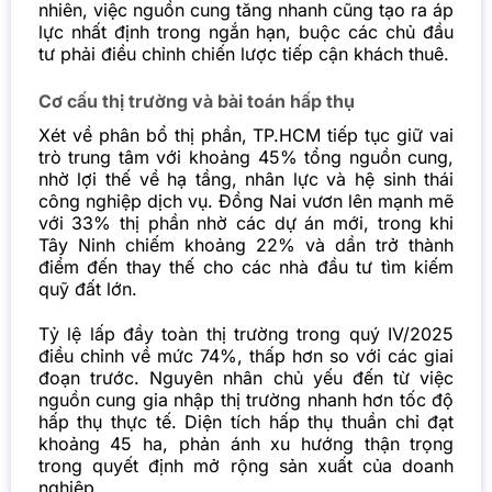
nhiên, việc nguồn cung tăng nhanh cũng tạo ra áp
lực nhất định trong ngắn hạn, buộc các chủ đầu
tư phải điều chỉnh chiến lược tiếp cận khách thuê.
Cơ cấu thị trường và bài toán hấp thụ
Xét về phân bổ thị phần, TP.HCM tiếp tục giữ vai
trò trung tâm với khoảng 45% tổng nguồn cung,
nhờ lợi thế về hạ tầng, nhân lực và hệ sinh thái
công nghiệp dịch vụ. Đồng Nai vươn lên mạnh mẽ
với 33% thị phần nhờ các dự án mới, trong khi
Tây Ninh chiếm khoảng 22% và dần trở thành
điểm đến thay thế cho các nhà đầu tư tìm kiếm
quỹ đất lớn.
Tỷ lệ lấp đầy toàn thị trường trong quý IV/2025
điều chỉnh về mức 74%, thấp hơn so với các giai
đoạn trước. Nguyên nhân chủ yếu đến từ việc
nguồn cung gia nhập thị trường nhanh hơn tốc độ
hấp thụ thực tế. Diện tích hấp thụ thuần chỉ đạt
khoảng 45 ha, phản ánh xu hướng thận trọng
trong quyết định mở rộng sản xuất của doanh
nghiệp.