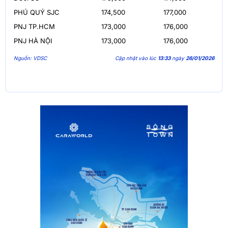
PHÚ QUÝ SJC
174,500
177,000
PNJ TP.HCM
173,000
176,000
PNJ HÀ NỘI
173,000
176,000
Nguồn: VDSC
Cập nhật vào lúc
13:33
ngày
26/01/2026