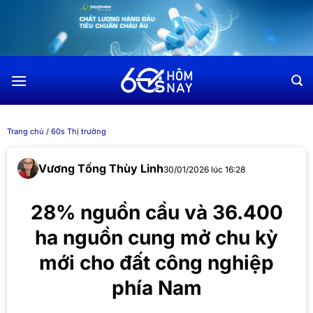
Chuyển
đến
nội
dung
Trang chủ
/
60s Thị trường
Vương Tống Thùy Linh
30/01/2026 lúc 16:28
28% nguồn cầu và 36.400
ha nguồn cung mở chu kỳ
mới cho đất công nghiệp
phía Nam