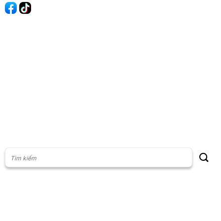
60s Tài chính
60s Kinh doanh
60s Thị trường
60s Chứng khoán
Cộng đồng
Giấy phép thiết lập Mạng xã hội số: 201/GP-BTTT, do Bộ thông
tin và Truyền thông cấp ngày 23/07/2024
Phụ trách nội dung: Vũ Minh Khoa