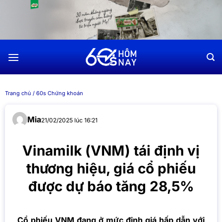
Chuyển
đến
nội
dung
Trang chủ
/
60s Chứng khoán
Mia
21/02/2025 lúc 16:21
Vinamilk (VNM) tái định vị
thương hiệu, giá cổ phiếu
được dự báo tăng 28,5%
Cổ phiếu VNM đang ở mức định giá hấp dẫn với