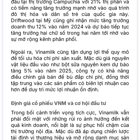
đầu tại thị trường Campuchia với 21% thị phần và
có tiềm năng tăng trưởng mạnh nhờ vào quá trình
đô thị hóa và dân số trẻ của quốc gia này.
Driftwood tại Mỹ cũng ghi nhận mức tăng trưởng
doanh thu 12% vào năm 2024 và dự báo tiếp tục
tăng trưởng hai chữ số trong hai năm tới nhờ vào
sự mở rộng kênh phân phối.
Ngoài ra, Vinamilk cũng tận dụng lợi thế quy mô
để tối ưu hóa chi phí sản xuất. Mặc dù giá nguyên
vật liệu đầu vào như bột sữa nguyên kem dự báo
tăng 5% vào năm 2025, công ty có khả năng
điều chỉnh giá bán để bù đắp chi phí, đồng thời
tập trung vào các sản phẩm có biên lợi nhuận cao
hơn để duy trì mức lợi nhuận ổn định.
Định giá cổ phiếu VNM và cơ hội đầu tư
Trong bối cảnh triển vọng tích cực, Vinamilk vẫn
phải đối mặt với những rủi ro ảnh hưởng đến kết
quả kinh doanh, nổi bật là sự phục hồi chậm của
thị trường nội địa. Mặc dù đã áp dụng chiến lược
tái định vị thương hiệu và mở rộng danh mục sản