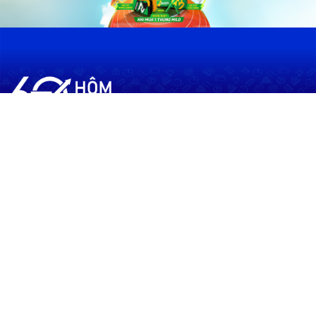
60shomnay.vn là trang mạng xã hội
chia sẻ thông tin hữu ích về xu hướng
tài chính, kinh doanh
Thông Tin
Điều khoản sử dụng
Quy Định Viết Bài
Liên hệ
Quảng cáo