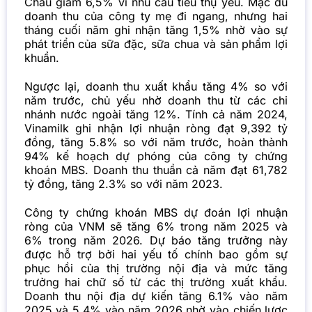
Châu giảm 6,5% vì nhu cầu tiêu thụ yếu. Mặc dù
doanh thu của công ty mẹ đi ngang, nhưng hai
tháng cuối năm ghi nhận tăng 1,5% nhờ vào sự
phát triển của sữa đặc, sữa chua và sản phẩm lợi
khuẩn.
Ngược lại, doanh thu xuất khẩu tăng 4% so với
năm trước, chủ yếu nhờ doanh thu từ các chi
nhánh nước ngoài tăng 12%. Tính cả năm 2024,
Vinamilk ghi nhận lợi nhuận ròng đạt 9,392 tỷ
đồng, tăng 5.8% so với năm trước, hoàn thành
94% kế hoạch dự phóng của công ty chứng
khoán MBS. Doanh thu thuần cả năm đạt 61,782
tỷ đồng, tăng 2.3% so với năm 2023.
Công ty chứng khoán MBS dự đoán lợi nhuận
ròng của VNM sẽ tăng 6% trong năm 2025 và
6% trong năm 2026. Dự báo tăng trưởng này
được hỗ trợ bởi hai yếu tố chính bao gồm sự
phục hồi của thị trường nội địa và mức tăng
trưởng hai chữ số từ các thị trường xuất khẩu.
Doanh thu nội địa dự kiến tăng 6.1% vào năm
2025 và 5.4% vào năm 2026 nhờ vào chiến lược